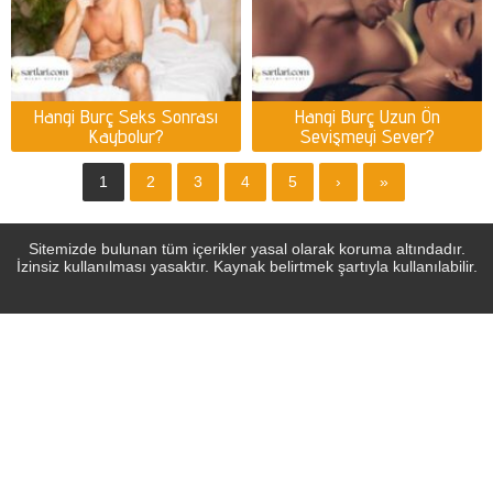
Hangi Burç Seks Sonrası
Hangi Burç Uzun Ön
Kaybolur?
Sevişmeyi Sever?
1
2
3
4
5
›
»
Sitemizde bulunan tüm içerikler yasal olarak koruma altındadır.
İzinsiz kullanılması yasaktır. Kaynak belirtmek şartıyla kullanılabilir.