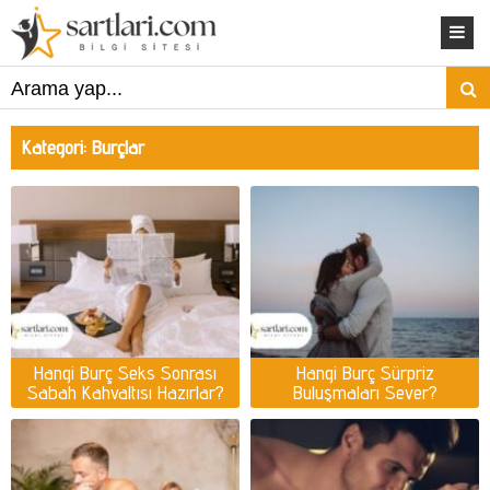
Kategori:
Burçlar
Hangi Burç Seks Sonrası
Hangi Burç Sürpriz
Sabah Kahvaltısı Hazırlar?
Buluşmaları Sever?