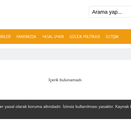
IRLERI
HAKKIMIZDA
YASAL UYARI
GIZLILIK POLITIKASI
İLETIŞIM
İçerik bulunamadı.
r yasal olarak koruma altındadır. İzinsiz kullanılması yasaktır. Kaynak bel