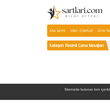
ANA SAYFA
SORU- CEVAPLAR
RÜYA TAB
Kategori:
Resimli Cuma Mesajları
Sitemizde bulunan tüm içerikle