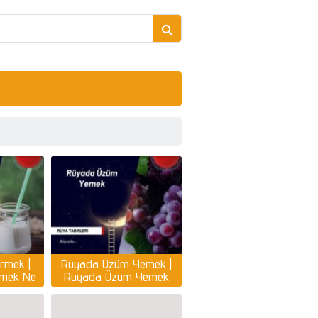
rmek |
Rüyada Üzüm Yemek |
rmek Ne
Rüyada Üzüm Yemek
ir?
Görmek Ne Anlama
Gelir?