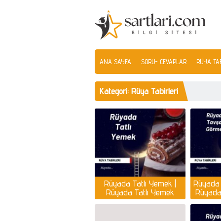
ANA SAYFA
SORU- CEVAPLAR
RÜYA TAB
Kategori:
Rüya Tabirleri
Rüyada Tatlı Yemek |
Rüyada 
Rüyada Tatlı Yemek
Rüyada
Nedir?
Ne 