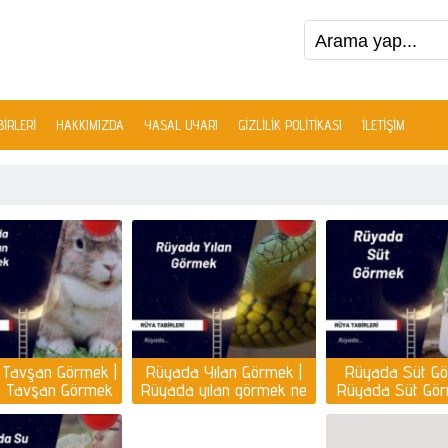
IRLERI
HAKKIMIZDA
YASAL UYARI
GIZLILIK POLITIKASI
İLETIŞIM
Tavşan Görmek |
Rüyada Yılan Görmek |
Rüyada Süt Gö
 Tavşan Görmek
Rüyada yılan görmek ne
Rüyada Süt Gö
Anlama Gelir?
anlama gelir?
Anlama Gel