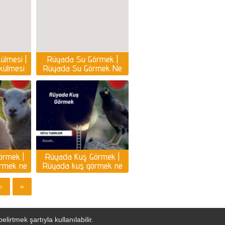
ülmesi |
Rüyada Su Görmek |
külmesi
Rüyada Su Görmek Ne
nlama
Anlama Gelir?
örmek |
Rüyada Kuş Görmek |
rmek ne
Rüyada kuş görmek ne
ir?
anlama gelir?
›
»
irtmek şartıyla kullanılabilir.