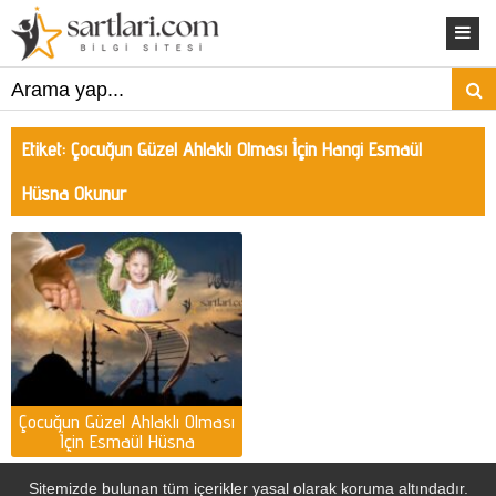
Etiket:
Çocuğun Güzel Ahlaklı Olması İçin Hangi Esmaül
Hüsna Okunur
Çocuğun Güzel Ahlaklı Olması
İçin Esmaül Hüsna
Sitemizde bulunan tüm içerikler yasal olarak koruma altındadır.