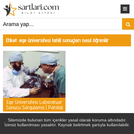
Etiket:
ege üniversitesi tahlil sonuçları nasıl öğrenilir
Ege Üniversitesi Laboratuar
Sonucu Sorgulama | Patoloji
sonuçları nasıl öğrenilir?
Sitemizde bulunan tüm içerikler yasal olarak koruma altındadır.
İzinsiz kullanılması yasaktır. Kaynak belirtmek şartıyla kullanılabilir.