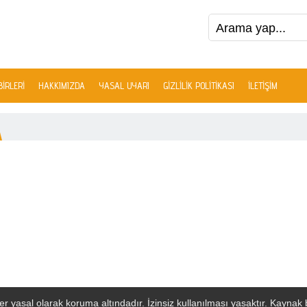
IRLERI
HAKKIMIZDA
YASAL UYARI
GIZLILIK POLITIKASI
İLETIŞIM
r yasal olarak koruma altındadır. İzinsiz kullanılması yasaktır. Kaynak bel