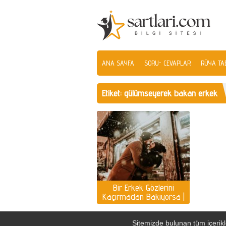
ANA SAYFA
SORU- CEVAPLAR
RÜYA TAB
Etiket:
gülümseyerek bakan erkek
Bir Erkek Gözlerini
Kaçırmadan Bakıyorsa |
Aşık erkek gözlerini
kaçırır mı?
Sitemizde bulunan tüm içerikle