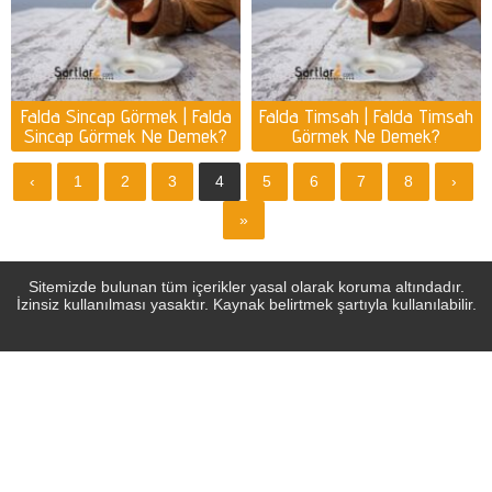
Falda Sincap Görmek | Falda
Falda Timsah | Falda Timsah
Sincap Görmek Ne Demek?
Görmek Ne Demek?
‹
1
2
3
4
5
6
7
8
›
»
Sitemizde bulunan tüm içerikler yasal olarak koruma altındadır.
İzinsiz kullanılması yasaktır. Kaynak belirtmek şartıyla kullanılabilir.