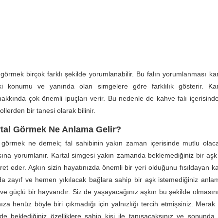
 görmek birçok farklı şekilde yorumlanabilir. Bu falın yorumlanması kar
aki konumu ve yanında olan simgelere göre farklılık gösterir. Ka
hakkında çok önemli ipuçları verir. Bu nedenle de kahve falı içerisind
lerden bir tanesi olarak bilinir.
rtal Görmek Ne Anlama Gelir?
l görmek ne demek; fal sahibinin yakın zaman içerisinde mutlu olaca
ına yorumlanır. Kartal simgesi yakın zamanda beklemediğiniz bir aşk i
ret eder. Aşkın sizin hayatınızda önemli bir yeri olduğunu fısıldayan k
 zayıf ve hemen yıkılacak bağlara sahip bir aşk istemediğiniz anlam
ı ve güçlü bir hayvandır. Siz de yaşayacağınız aşkın bu şekilde olmasın
ıza henüz böyle biri çıkmadığı için yalnızlığı tercih etmişsiniz. Merak
nde beklediğiniz özelliklere sahip kişi ile tanışacaksınız ve sonunda