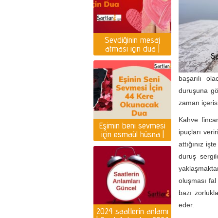
Sevdiğinin mesaj
atması için dua |
Yazması için dua
başarılı ola
duruşuna gör
zaman içeris
Kahve fincan
Eşimin beni sevmesi
ipuçları veri
için esmaül hüsna |
Eşin seni sevmesi için
attığınız işt
dua
duruş sergi
yaklaşmaktan
oluşması fal
bazı zorlukl
eder.
2024 saatlerin anlamı