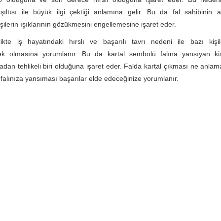
şıltısı ile büyük ilgi çektiği anlamına gelir. Bu da fal sahibinin
şilerin ışıklarının gözükmesini engellemesine işaret eder.
likte iş hayatındaki hırslı ve başarılı tavrı nedeni ile bazı kişil
cek olmasına yorumlanır. Bu da kartal sembolü falına yansıyan kiş
dan tehlikeli biri olduğuna işaret eder. Falda kartal çıkması ne anlama
alınıza yansıması başarılar elde edeceğinize yorumlanır.