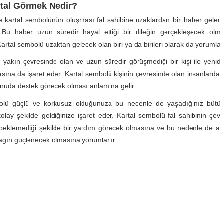
rtal Görmek Nedir?
e kartal sembolünün oluşması fal sahibine uzaklardan bir haber gel
. Bu haber uzun süredir hayal ettiği bir dileğin gerçekleşecek olm
artal sembolü uzaktan gelecek olan biri ya da birileri olarak da yorumlan
n yakın çevresinde olan ve uzun süredir görüşmediği bir kişi ile yeni
sına da işaret eder. Kartal sembolü kişinin çevresinde olan insanlardan
onuda destek görecek olması anlamına gelir.
olü güçlü ve korkusuz olduğunuza bu nedenle de yaşadığınız bütü
olay şekilde geldiğinize işaret eder. Kartal sembolü fal sahibinin çe
beklemediği şekilde bir yardım görecek olmasına ve bu nedenle de ar
ağın güçlenecek olmasına yorumlanır.