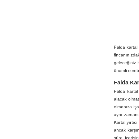
Falda kartal
fincanınızd
geleceğiniz 
önemli sembol
Falda Ka
Falda karta
alacak olmas
olmanıza işa
aynı zamanda
Kartal yırtıc
ancak karşın
süre içerisi