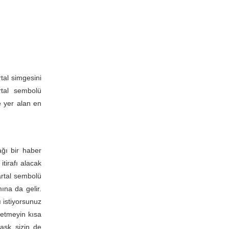
tal simgesini
rtal sembolü
e yer alan en
ğı bir haber
tirafı alacak
artal sembolü
ına da gelir.
ı istiyorsunuz
 etmeyin kısa
 aşk sizin de