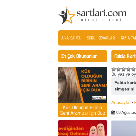
ANA SAYFA
SORU- CEVAPLAR
RÜYA TAB
En Çok Okunanlar
Falda Kar
Bu yazıya oy
Falda kart
simgesini 
Anasayfa
>
Küs Olduğun Birinin
Seni Araması İçin Dua
09 Ağustos
| Küs olan kişiyi
ayağına getirmek için
dua