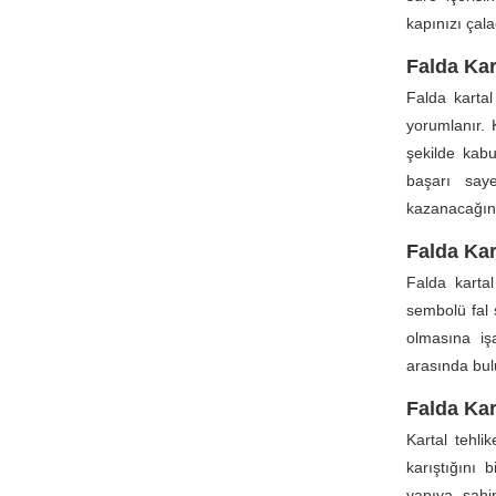
kapınızı çal
Falda Ka
Falda karta
yorumlanır. K
şekilde kabu
başarı saye
kazanacağın
Falda Kar
Falda kartal
sembolü fal 
olmasına iş
arasında bul
Falda Kar
Kartal tehli
karıştığını 
yapıya sahi