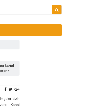
sı kartal
terir.
imgeler sizin
erir. Kartal