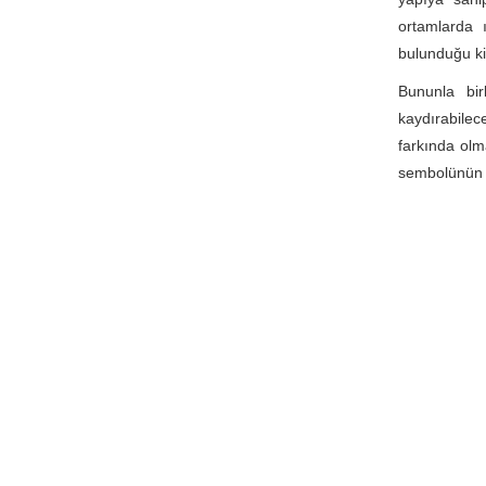
ortamlarda ı
bulunduğu ki
Bununla bir
kaydırabile
farkında olma
sembolünün f