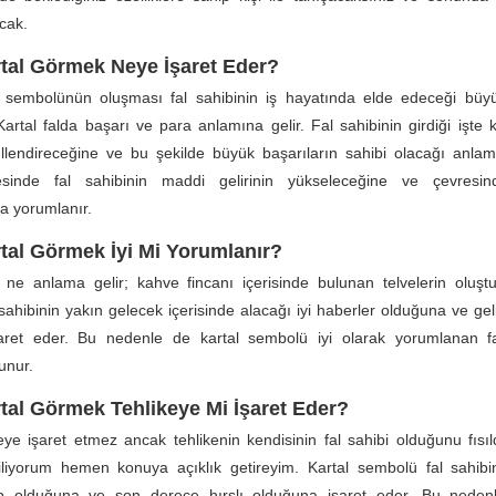
acak.
rtal Görmek Neye İşaret Eder?
l sembolünün oluşması fal sahibinin iş hayatında elde edeceği büyü
artal falda başarı ve para anlamına gelir. Fal sahibinin girdiği işte k
llendireceğine ve bu şekilde büyük başarıların sahibi olacağı anlam
sinde fal sahibinin maddi gelirinin yükseleceğine ve çevresin
a yorumlanır.
tal Görmek İyi Mi Yorumlanır?
 ne anlama gelir; kahve fincanı içerisinde bulunan telvelerin oluşt
sahibinin yakın gelecek içerisinde alacağı iyi haberler olduğuna ve geli
aret eder. Bu nedenle de kartal sembolü iyi olarak yorumlanan fa
unur.
tal Görmek Tehlikeye Mi İşaret Eder?
keye işaret etmez ancak tehlikenin kendisinin fal sahibi olduğunu fısıld
biliyorum hemen konuya açıklık getireyim. Kartal sembolü fal sahibi
p olduğuna ve son derece hırslı olduğuna işaret eder. Bu nedenl