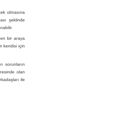
ecek olmasına
ası şeklinde
abilir.
den bir araya
 kendisi için
n sorunların
vresinde olan
kadaşları ile