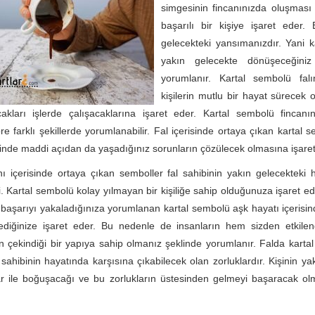
simgesinin fincanınızda oluşması
başarılı bir kişiye işaret eder. 
gelecekteki yansımanızdır. Yani k
yakın gelecekte dönüşeceğiniz
yorumlanır. Kartal sembolü fal
kişilerin mutlu bir hayat sürecek 
cakları işlerde çalışacaklarına işaret eder. Kartal sembolü fincanın
e farklı şekillerde yorumlanabilir. Fal içerisinde ortaya çıkan kartal 
inde maddi açıdan da yaşadığınız sorunların çözülecek olmasına işaret
ı içerisinde ortaya çıkan semboller fal sahibinin yakın gelecekteki 
ri. Kartal sembolü kolay yılmayan bir kişiliğe sahip olduğunuza işaret e
e başarıyı yakaladığınıza yorumlanan kartal sembolü aşk hayatı içerisin
lediğinize işaret eder. Bu nedenle de insanların hem sizden etkile
 çekindiği bir yapıya sahip olmanız şeklinde yorumlanır. Falda kart
 sahibinin hayatında karşısına çıkabilecek olan zorluklardır. Kişinin ya
ar ile boğuşacağı ve bu zorlukların üstesinden gelmeyi başaracak ol