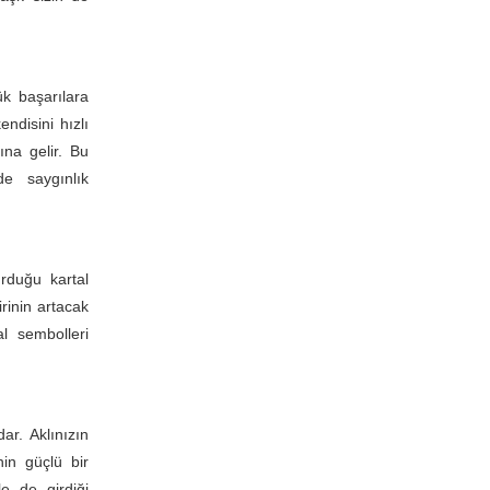
k başarılara
endisini hızlı
ına gelir. Bu
de saygınlık
urduğu kartal
rinin artacak
l sembolleri
ar. Aklınızın
nin güçlü bir
e de girdiği