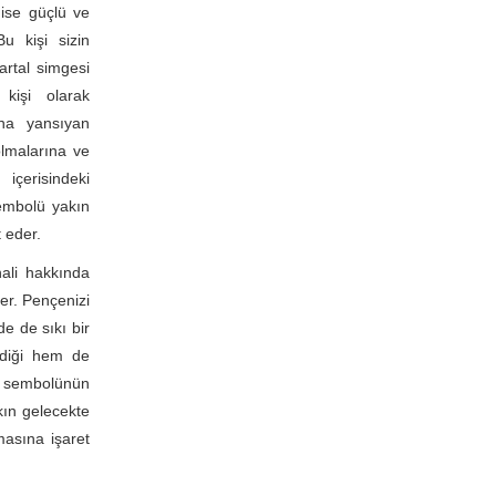
 ise güçlü ve
Bu kişi sizin
artal simgesi
 kişi olarak
ına yansıyan
olmalarına ve
 içerisindeki
sembolü yakın
 eder.
hali hakkında
der. Pençenizi
de de sıkı bir
ndiği hem de
al sembolünün
kın gelecekte
masına işaret