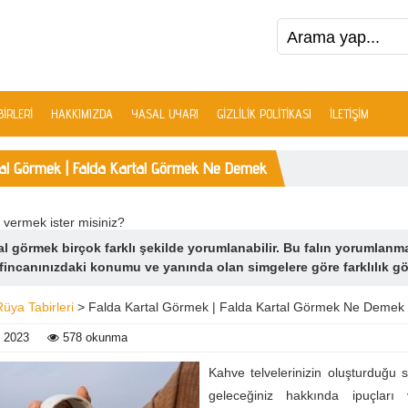
IRLERI
HAKKIMIZDA
YASAL UYARI
GIZLILIK POLITIKASI
İLETIŞIM
tal Görmek | Falda Kartal Görmek Ne Demek
 vermek ister misiniz?
al görmek birçok farklı şekilde yorumlanabilir. Bu falın yorumlanma
fincanınızdaki konumu ve yanında olan simgelere göre farklılık gös
Rüya Tabirleri
> Falda Kartal Görmek | Falda Kartal Görmek Ne Demek
 2023
578 okunma
Kahve telvelerinizin oluşturduğu s
geleceğiniz hakkında ipuçları v