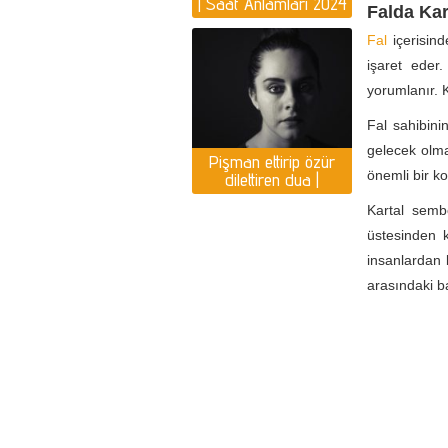
| Saat Anlamları 2024
Falda Ka
Yılı Yorumlar
Fal
içerisind
işaret eder
yorumlanır. K
Fal sahibini
gelecek olma
Pişman ettirip özür
önemli bir k
dilettiren dua |
Pişmanlık duası var
Kartal semb
mı?
üstesinden k
insanlardan 
arasındaki b