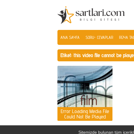
ANA SAYFA
SORU- CEVAPLAR
RÜYA TAB
Etiket:
this video file cannot be pla
Error Loading Media File
Could Not Be Played
Hatası
Sitemizde bulunan tüm içerikle