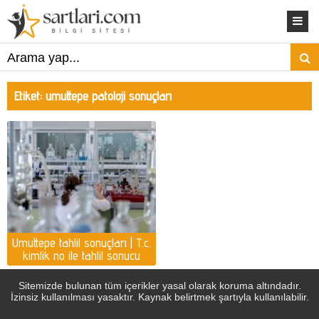
Etiket:
umuttepe patoloji sonuçları
Umuttepe tahlil sonuçları | T.c.
kimlik no ile tahlil sonucu
öğrenme
Sitemizde bulunan tüm içerikler yasal olarak koruma altındadır.
İzinsiz kullanılması yasaktır. Kaynak belirtmek şartıyla kullanılabilir.