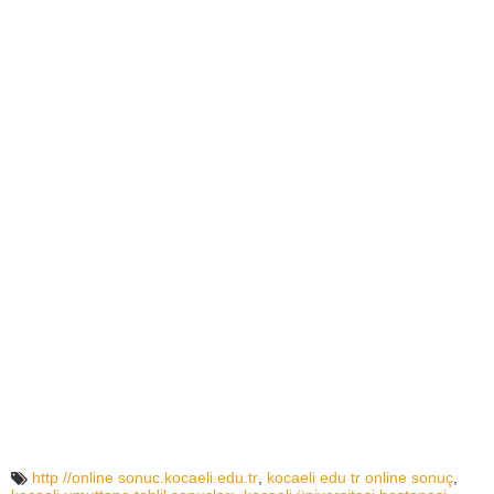
http //online sonuc.kocaeli.edu.tr
,
kocaeli edu tr online sonuç
,