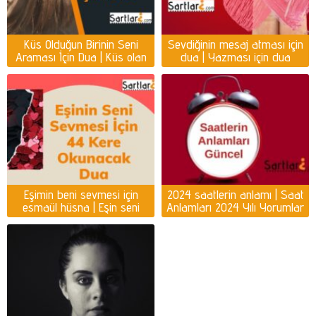
Küs Olduğun Birinin Seni
Sevdiğinin mesaj atması için
Araması İçin Dua | Küs olan
dua | Yazması için dua
kişiyi ayağına getirmek için
dua
Eşimin beni sevmesi için
2024 saatlerin anlamı | Saat
esmaül hüsna | Eşin seni
Anlamları 2024 Yılı Yorumlar
sevmesi için dua