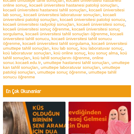
kocaeli umuttepe tahlil sonuçları
,
kocaeli üniversitesi hastanesi
online sonuç
,
kocaeli üniversitesi hastanesi patoloji sonuçları
,
kocaeli üniversitesi hastanesi tahlil sonuçları
,
kocaeli üniversitesi
lab sonuç
,
kocaeli üniversitesi laboratuvar sonuçları
,
kocaeli
üniversitesi patoloji sonuçları
,
kocaeli üniversitesi patoloji sonucu
,
kocaeli üniversitesi radyoloji sonuçları
,
kocaeli üniversitesi sonuç
,
kocaeli üniversitesi sonuç öğrenme
,
kocaeli üniversitesi sonuç
sorgulama
,
kocaeli üniversitesi tahlil sonuçları öğrenme
,
kocaeli
üniversitesi tahlil sonucu
,
kocaeli üniversitesi tahlil sonucu
öğrenme
,
kocaeli üniversitesi tahlil sorgulama
,
kocaeli üniversitesi
umuttepe tahlil sonuçları
,
kou lab sonuç
,
kou laboratuvar sonuç
,
koü laboratuvar sonuçları
,
koü online sonuç
,
kou sonuç alma
,
koü
tahlil sonuçları
,
koü tahlil sonuçlarını öğrenme
,
online
sonuc.kocaeli.edu.tr
,
umuttepe hastanesi tahlil sonuçları
,
umuttepe
kan tahlil sonuçları
,
umuttepe laboratuvar sonuçları
,
umuttepe
patoloji sonuçları
,
umuttepe sonuç öğrenme
,
umuttepe tahlil
sonucu öğrenme
En Çok Okunanlar