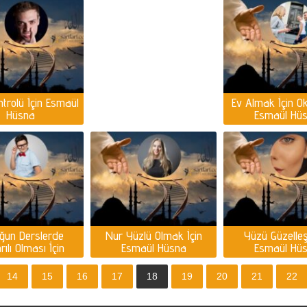
trolü İçin Esmaül
Ev Almak İçin O
Hüsna
Esmaül Hü
ğun Derslerde
Nur Yüzlü Olmak İçin
Yüzü Güzelleş
ılı Olması İçin
Esmaül Hüsna
Esmaül Hü
maül Hüsna
14
15
16
17
18
19
20
21
22