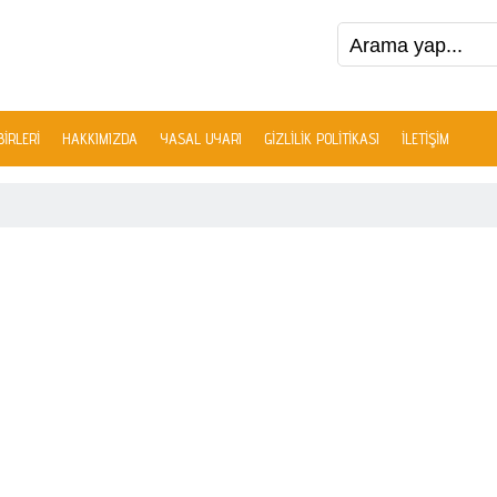
IRLERI
HAKKIMIZDA
YASAL UYARI
GIZLILIK POLITIKASI
İLETIŞIM