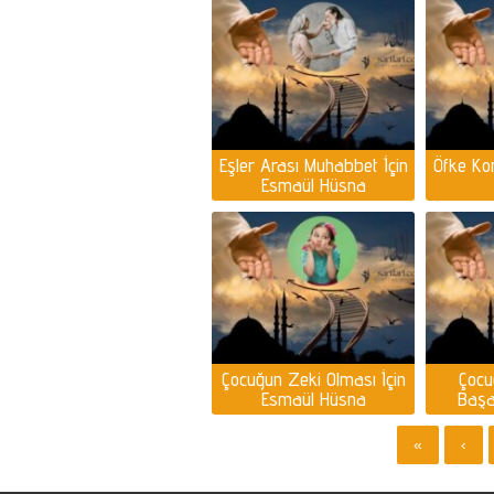
Eşler Arası Muhabbet İçin
Öfke Kon
Esmaül Hüsna
Çocuğun Zeki Olması İçin
Çocu
Esmaül Hüsna
Başar
Es
«
‹