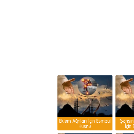
Eklem Ağrıları İçin Esmaül
Şansın
Hüsna
İçin