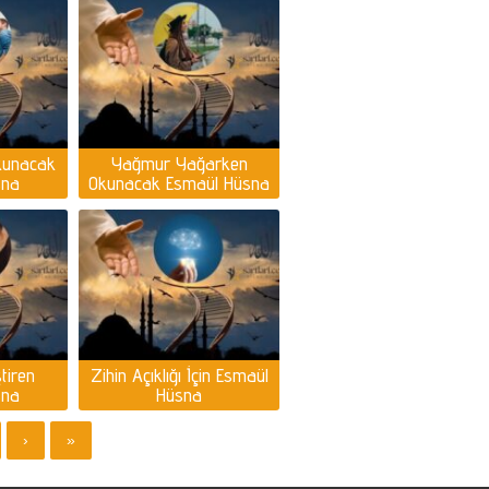
kunacak
Yağmur Yağarken
sna
Okunacak Esmaül Hüsna
tiren
Zihin Açıklığı İçin Esmaül
sna
Hüsna
›
»