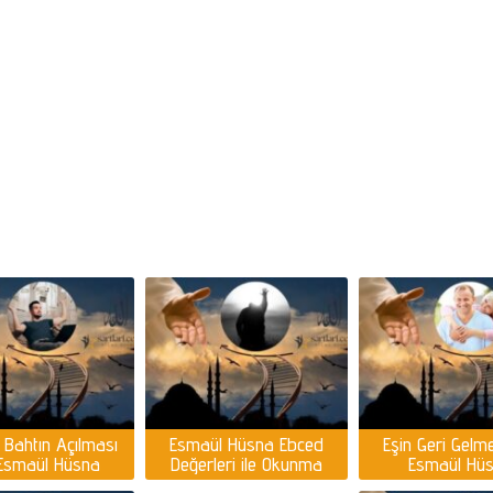
 Bahtın Açılması
Esmaül Hüsna Ebced
Eşin Geri Gelme
 Esmaül Hüsna
Değerleri ile Okunma
Esmaül Hü
Saatleri