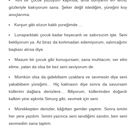
Kirli bir çocuk yüzüyüm kapında; ama dünyanın en temiz
gözleriyle bakıyorum sana. Şeker değil istediğim, yüreğini koy
avuçlarıma.
Kurşun gibi sözun kaldı yureğimde….
Lunaparktaki çocuk kadar heyecanlı ve sabırsızım işte. Seni
bekliyorum ya. Az biraz da korkmadan edemiyorum, salıncağımı
başkası alırsa diye.
Masum bir çocuk gibi konuşursam; sana muhtacım; ver elini
elime, yalan da olsa bir kez seni seviyorum de.
Mümkün olsa da gidebilsem uzaklara ve sevmesin diye seni
yakabilsem yüreğimi… Hiç kalmasın diye sonra da savursam
küllerimi dağlara denizlere… Biliyorum, küllerimden doğardı
kalbim yine aşkınla Simurg gibi, sevmek için seni.
Mürekkepten denizler, kâğıttan gemiler yaptım. Sonra ismini
her yere yazdım. İsmini yazınca seni sevdiğimi sandın, ben seni
sevmedim sana taptım.