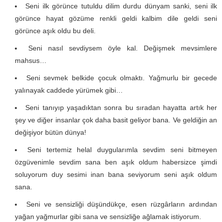
Seni ilk görünce tutuldu dilim durdu dünyam sanki, seni ilk
görünce hayat gözüme renkli geldi kalbim dile geldi seni
görünce aşık oldu bu deli.
Seni nasıl sevdiysem öyle kal. Değişmek mevsimlere
mahsus…
Seni sevmek belkide çocuk olmaktı. Yağmurlu bir gecede
yalınayak caddede yürümek gibi…
Seni tanıyıp yaşadıktan sonra bu sıradan hayatta artık her
şey ve diğer insanlar çok daha basit geliyor bana. Ve geldiğin an
değişiyor bütün dünya!
Seni tertemiz helal duygularımla sevdim seni bitmeyen
özgüvenimle sevdim sana ben aşık oldum habersizce şimdi
soluyorum duy sesimi inan bana seviyorum seni aşık oldum
sana.
Seni ve sensizliği düşündükçe, esen rüzgârların ardından
yağan yağmurlar gibi sana ve sensizliğe ağlamak istiyorum.