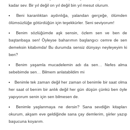
kadar sev. Bir yıl değil on yıl değil bin yıl mesut olurum.
Beni karanlıktan aydınlığa, yalandan gerçeğe, ölümden
ölümsüzlüğe götürdüğün için teşekkürler. Seni seviyorum!
Benim sözlüğümde aşk sensin, özlem sen ve ben de
baştanbaşa sen! Öyleyse baharımın başlangıcı cemre de sen
demeksin kitabımda! Bu durumda sensiz dünyayı neyleyeyim ki
ben?
Benim yaşamla mucadelemin adı da sen… Nefes alma
sebebimde sen… Bilmem anlatabildim mi
Benimle tek zaman değil her zaman ol benimle bir saat olma
her saat ol benim bir anlık değil her gün düşün çünkü ben öyle
yapıyorum senin için sen bilmesen de.
Benimle yaşlanmaya ne dersin? Sana sevdiğin kitapları
okurum, akşam eve geldiğinde sana çay demlerim, şiirler yazıp
başucuna koyarım.