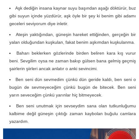
Aşk dediğin insana kaynar suyu başından aşağı döktürür, buz
gibi suyun içinde yüzdürür, aşk öyle bir şey ki benim gibi adamı
geceleri seviyorum diye inletir.
Ateşin yaktığından, güneşin hareket ettiğinden, gerçeğin bir
yalan olduğundan kuşkulan, fakat benim aşkımdan kuşkulanma.
Baharı beklerken gözlerinde birden beliren kara kış vurur
beni. Sevgilim oysa ne zaman bakıp gülsen bana gelmiş geçmiş
şairlerin şiirleri ancak anlatır o anki sevincimi.
Ben seni dün sevmedim çünkü dün geride kaldı, ben seni o
bugün de sevmeyeceğim çünkü bugün de bitecek. Ben seni
yarın seveceğim çünkü yarınlar hiç bitmeyecek.
Ben seni unutmak için sevseydim sana olan tutkunluğumu
kalbime değil güneşin çıktığı zaman kaybolan buğulu camlara
yazardım.