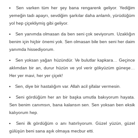
Sen varken tüm her şey bana rengarenk geliyor. Yediğim
yemeğin tadı apayrı, sevdiğim şarkılar daha anlamlı, yürüdüğüm
yol hep çiçekliymiş gibi geliyor.
Sen yanımda olmasan da ben seni çok seviyorum. Uzaklığın
benim için hiçbir önemi yok. Sen olmasan bile ben seni her daim
yanımda hissediyorum.
Sen yoksan yağan hüzündür. Ve bulutlar kapkara… Geçince
aklımdan bir an, durur hüzün ve yol verir gökyüzüm güneşe…
Her yer mavi, her yer çiçek!
Sen, diye bir hastalığım var. Allah acil şifalar vermesin.
Seni gördüğüm her an bir başka umutla bakıyorum hayata.
Sen benim canımsın, bana kalansın sen. Sen yoksan ben eksik
kalıyorum hep.
Seni ilk gördüğüm o anı hatırlıyorum. Güzel yüzün, güzel
gülüşün beni sana aşık olmaya mecbur etti.