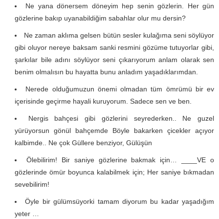
Ne yana dönersem döneyim hep senin gözlerin. Her gün
gözlerine bakıp uyanabildiğim sabahlar olur mu dersin?
Ne zaman aklıma gelsen bütün sesler kulağıma seni söylüyor
gibi oluyor nereye baksam sanki resmini gözüme tutuyorlar gibi,
şarkılar bile adını söylüyor seni çıkarıyorum anlam olarak sen
benim olmalısın bu hayatta bunu anladım yaşadıklarımdan.
Nerede olduğumuzun önemi olmadan tüm ömrümü bir ev
içerisinde geçirme hayali kuruyorum. Sadece sen ve ben.
Nergis bahçesi gibi gözlerini seyrederken.. Ne guzel
yürüyorsun gönül bahçemde Böyle bakarken çicekler açıyor
kalbimde.. Ne çok Güllere benziyor, Gülüşün
Ölebilirim! Bir saniye gözlerine bakmak için… ____VE o
gözlerinde ömür boyunca kalabilmek için; Her saniye bıkmadan
sevebilirim!
Öyle bir gülümsüyorki tamam diyorum bu kadar yaşadığım
yeter …