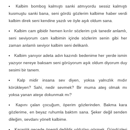
Kalbim bomboş kalmıştı sanki atmıyordu sessiz kalmıştı
kusmuştu sanki bana, seni gördü gözlerim kalbime haber verdi
kalbim direk seni kendine yazdı ve öyle aşık oldum sana.
Kalbim cam gibidir hemen kırılır sözlerim çok tanedir anlamlı,
seni seviyorum cam kalbimin içinde sözlerim senin gibi her
zaman anlamlı seviyor kalbim seni delikanlı.
Kalbim yanıyor adeta adın kazındı bedenime her yerde ismin
yazıyor nereye baksam seni görüyorum aşık oldum diyorum duy
sesimi bir tanem.
Kalp midir insana sev diyen, yoksa yalnızlık mıdır
körükleyen? Sahi, nedir sevmek? Bir muma ateş olmak mı
yoksa yanan ateşe dokunmak mı?
Kapını çalan çocuğum, öperim gözlerinden. Bakma kara
gözlerime, en beyaz ruhumla baktım sana. Şeker değil senden
dileğim, sevdanı yönelt kalbime.
Karanlık gecede önemli değildir yıldızları görmek. Gündüzleri