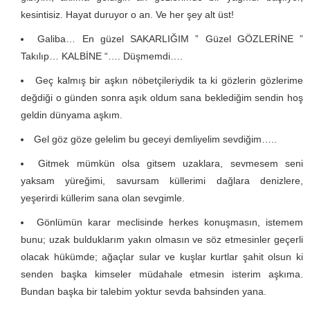
kesintisiz. Hayat duruyor o an. Ve her şey alt üst!
Galiba… En güzel SAKARLIĞIM ” Güzel GÖZLERİNE ”
Takılıp… KALBİNE “…. Düşmemdi….
Geç kalmış bir aşkın nöbetçileriydik ta ki gözlerin gözlerime
değdiği o günden sonra aşık oldum sana beklediğim sendin hoş
geldin dünyama aşkım.
Gel göz göze gelelim bu geceyi demliyelim sevdiğim…..
Gitmek mümkün olsa gitsem uzaklara, sevmesem seni
yaksam yüreğimi, savursam küllerimi dağlara denizlere,
yeşerirdi küllerim sana olan sevgimle.
Gönlümün karar meclisinde herkes konuşmasın, istemem
bunu; uzak bulduklarım yakın olmasın ve söz etmesinler geçerli
olacak hükümde; ağaçlar sular ve kuşlar kurtlar şahit olsun ki
senden başka kimseler müdahale etmesin isterim aşkıma.
Bundan başka bir talebim yoktur sevda bahsinden yana.