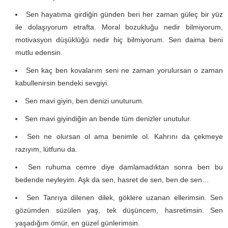
Sen hayatıma girdiğin günden beri her zaman güleç bir yüz
ile dolaşıyorum etrafta. Moral bozukluğu nedir bilmiyorum,
motivasyon düşüklüğü nedir hiç bilmiyorum. Sen daima beni
mutlu edensin.
Sen kaç ben kovalarım seni ne zaman yorulursan o zaman
kabullenirsin bendeki sevgiyi.
Sen mavi giyin, ben denizi unuturum.
Sen mavi giyindiğin an bende tüm denizler unutulur.
Sen ne olursan ol ama benimle ol. Kahrını da çekmeye
razıyım, lütfunu da.
Sen ruhuma cemre diye damlamadıktan sonra ben bu
bedende neyleyim. Aşk da sen, hasret de sen, ben de sen…
Sen Tanrıya dilenen dilek, göklere uzanan ellerimsin. Sen
gözümden süzülen yaş, tek düşüncem, hasretimsin. Sen
yaşadığım ömür, en güzel günlerimsin.