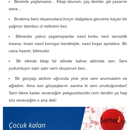
Benimle yaşlansana… Kitap okurum, çay demler, şiir yazarım
sana…
Bırakma beni okyanuslara,hırçın dalgalara genzime kaçan bir
yağmur damlası ol nefesimi kes.
Bilmezler yalnız yaşamayanlar nasıl korku verir sensizlik
insana; insan nasıl konuşur kendisiyle; nasıl koşar aynalara. Bir
cana hasret, bilmezler.
Bir elimde kitap bir elimde kahve aklımda sen; Seni
yudumluyor satır satır seni okuyorum ben…
Bir gözyaşı akıttım uğrunda yine yine seni anımsadım ve
ağladım. Ama son gözyaşlarım sanma ki seni unuttuğumdan!
Seni ölene kadar seveceğim pekguzelsozler.com derdim ya hep
söz seveceğim o ana dek!