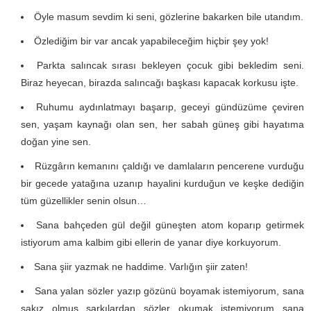
Öyle masum sevdim ki seni, gözlerine bakarken bile utandım.
Özlediğim bir var ancak yapabileceğim hiçbir şey yok!
Parkta salıncak sırası bekleyen çocuk gibi bekledim seni.
Biraz heyecan, birazda salıncağı başkası kapacak korkusu işte.
Ruhumu aydınlatmayı başarıp, geceyi gündüzüme çeviren
sen, yaşam kaynağı olan sen, her sabah güneş gibi hayatıma
doğan yine sen.
Rüzgârın kemanını çaldığı ve damlaların pencerene vurduğu
bir gecede yatağına uzanıp hayalini kurduğun ve keşke dediğin
tüm güzellikler senin olsun…
Sana bahçeden gül değil güneşten atom koparıp getirmek
istiyorum ama kalbim gibi ellerin de yanar diye korkuyorum.
Sana şiir yazmak ne haddime. Varlığın şiir zaten!
Sana yalan sözler yazıp gözünü boyamak istemiyorum, sana
sakız olmuş şarkılardan sözler okumak istemiyorum sana