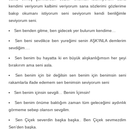
kendimi veriyorum kalbimi veriyorum sana sözlerimi gözlerime
bakıp okumanı istiyorum seni seviyorum kendi benliğimle
seviyorum seni.
Sen benden gitme, ben gidecek yer bulurum kendime…
Sen beni sevdikce ben yureğimi senin AŞK’INLA demlerim
sevdiğim….
Sen benim bu hayatta ki en büyük alışkanlığımsın her şeyi
bırakırım ama seni asla.
Sen benim için bir değilsin sen benim için benimsin seni
rakamlarla ifade edemem sen benimsin seviyorum seni
Sen benim içinsin sevgili… Benim İçimsin!
Sen benim önüme baktığım zaman tüm geleceğimi aydınlık
görmeme sebep olansın sevgilim.
Sen Çiçek severdin başka başka.. Ben Çiçek sevmezdim
Sen’den başka.