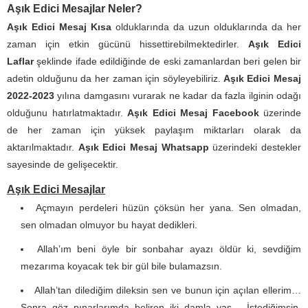
Aşık Edici Mesajlar Neler?
Aşık Edici Mesaj Kısa
olduklarında da uzun olduklarında da her
zaman için etkin gücünü hissettirebilmektedirler.
Aşık Edici
Laflar
şeklinde ifade edildiğinde de eski zamanlardan beri gelen bir
adetin olduğunu da her zaman için söyleyebiliriz.
Aşık Edici Mesaj
2022-2023
yılına damgasını vurarak ne kadar da fazla ilginin odağı
olduğunu hatırlatmaktadır.
Aşık Edici Mesaj Facebook
üzerinde
de her zaman için yüksek paylaşım miktarları olarak da
aktarılmaktadır.
Aşık Edici Mesaj Whatsapp
üzerindeki destekler
sayesinde de gelişecektir.
Aşık Edici Mesajlar
Açmayın perdeleri hüzün çöksün her yana. Sen olmadan,
sen olmadan olmuyor bu hayat dedikleri.
Allah’ım beni öyle bir sonbahar ayazı öldür ki, sevdiğim
mezarıma koyacak tek bir gül bile bulamazsın.
Allah’tan dilediğim dileksin sen ve bunun için açılan ellerim…
Sonra göz pınarlarımda beliren iki damla yaş… İstediğimsin,