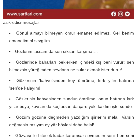
asik-edici-mesajlar
Gönül almayı bilmeyen ömür emanet edilmez. Gel benim
emanetim ol sevgilim.
Gözlerimi acsam da sen cıksan karşıma….
Gözlerinde baharları beklerken içindeki kış beni vurur; sen
bilmezsin yüreğimden sevdana ne sular akmak ister durur!
Gözlerinin ‘kahve’sinden koy ömrüme, kırk yılın hatırına
‘sen’de kalayım!
Gözlerinin kahvesinden sundun ömrüme, onun hatırına kırk
yıllar boyu, kovsan da koştursan da çare yok, kaldım işte sende.
Gözüm gözüne değmeden yazdığım şiirlerim melal. Varsın
değmesin razıyım ey yâr böylesi daha helal!
Gözyaşı ile bitecek kadar karamsar sevmedim seni, ben seni