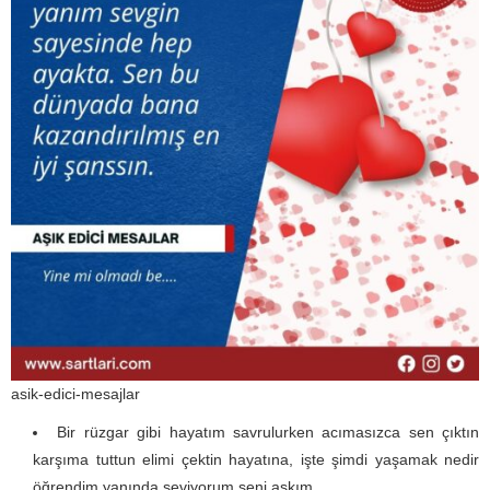
asik-edici-mesajlar
Bir rüzgar gibi hayatım savrulurken acımasızca sen çıktın
karşıma tuttun elimi çektin hayatına, işte şimdi yaşamak nedir
öğrendim yanında seviyorum seni aşkım.