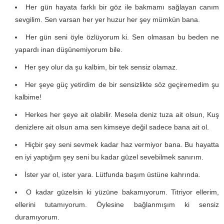
Her gün hayata farklı bir göz ile bakmamı sağlayan canım
sevgilim. Sen varsan her yer huzur her şey mümkün bana.
Her gün seni öyle özlüyorum ki. Sen olmasan bu beden ne
yapardı inan düşünemiyorum bile.
Her şey olur da şu kalbim, bir tek sensiz olamaz.
Her şeye güç yetirdim de bir sensizlikte söz geçiremedim şu
kalbime!
Herkes her şeye ait olabilir. Mesela deniz tuza ait olsun, Kuş
denizlere ait olsun ama sen kimseye değil sadece bana ait ol.
Hiçbir şey seni sevmek kadar haz vermiyor bana. Bu hayatta
en iyi yaptığım şey seni bu kadar güzel sevebilmek sanırım.
İster yar ol, ister yara. Lütfunda başım üstüne kahrında.
O kadar güzelsin ki yüzüne bakamıyorum. Titriyor ellerim,
ellerini tutamıyorum. Öylesine bağlanmışım ki sensiz
duramıyorum.