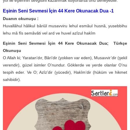
yol ile eşlerinin sevgisini kazanmak istiyorlarsa onu deneyebilir.
Eşinin Seni Sevmesi İçin 44 Kere Okunacak Dua -1
Duanın okunuşu :
Huvallâhul hâlikul bâriûl musavviru lehul esmâul husnâ, yusebbihu
lehu mâ fîs semâvâti vel ard ve huvel azîzul hakîm
Eşinin Seni Sevmesi İçin 44 Kere Okunacak Dua; Türkçe
Okunuşu
O Allah ki; Yaratan’dır, Bâri’dir (yokken var eden), Musavvir’dir (şekil
verendir), güzel isimler O’nundur. Göklerde ve yerde olanlar O’nu
tespih eder. Ve O; Azîz’dir (yücedir), Hakîm’dir (hüküm ve hikmet
sahibidir).