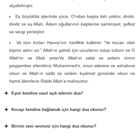
alçaltılmıştır.
Ey büyüklük işlerinde yüce, O’ndan başka ilah yoktur, diridir,
diridir ve ey Allah, Âdem oğullarının kalplerine samimiyet, şefkat
ve sevgi yerleştirir.
Ve tüm kızları Havva’nın özellikle kalbinin “Ve kocan olan
kişinin adını an.” Allah’ın şahidi için uzuvlarını tutup tuttum ve O
Allah’tır ve Allah yeterVe Allah’ın salat ve selamı ümmi
peygamber efendimiz Muhammed’e, onun ailesine ve ashabına
olsun ve Allah’ın salât ve selâmı kıyâmet gününde olsun ve
hamd âlemlerin Rabbi Allah’a mahsustur.
Eşini kendine nasıl aşık edersin dua?
Kocayı kendine bağlamak için hangi dua okunur?
Birinin seni sevmesi için hangi dua okunur?