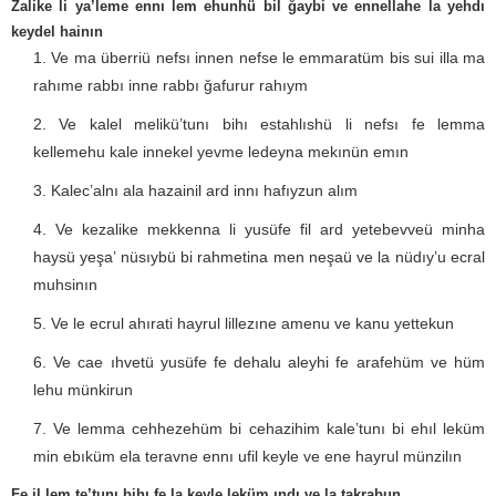
Zalike li ya’leme ennı lem ehunhü bil ğaybi ve ennellahe la yehdı
keydel hainın
Ve ma überriü nefsı innen nefse le emmaratüm bis sui illa ma
rahıme rabbı inne rabbı ğafurur rahıym
Ve kalel melikü’tunı bihı estahlıshü li nefsı fe lemma
kellemehu kale innekel yevme ledeyna mekınün emın
Kalec’alnı ala hazainil ard innı hafıyzun alım
Ve kezalike mekkenna li yusüfe fil ard yetebevveü minha
haysü yeşa’ nüsıybü bi rahmetina men neşaü ve la nüdıy’u ecral
muhsinın
Ve le ecrul ahırati hayrul lillezıne amenu ve kanu yettekun
Ve cae ıhvetü yusüfe fe dehalu aleyhi fe arafehüm ve hüm
lehu münkirun
Ve lemma cehhezehüm bi cehazihim kale’tunı bi ehıl leküm
min ebıküm ela teravne ennı ufil keyle ve ene hayrul münzilın
Fe il lem te’tunı bihı fe la keyle leküm ındı ve la takrabun