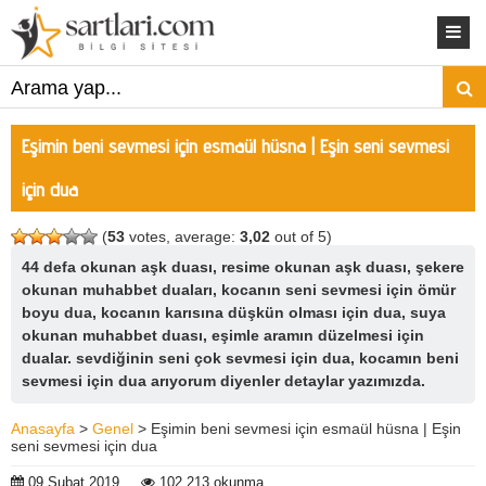
Eşimin beni sevmesi için esmaül hüsna | Eşin seni sevmesi
için dua
(
53
votes, average:
3,02
out of 5)
44 defa okunan aşk duası, resime okunan aşk duası, şekere
okunan muhabbet duaları, kocanın seni sevmesi için ömür
boyu dua, kocanın karısına düşkün olması için dua, suya
okunan muhabbet duası, eşimle aramın düzelmesi için
dualar. sevdiğinin seni çok sevmesi için dua, kocamın beni
sevmesi için dua arıyorum diyenler detaylar yazımızda.
Anasayfa
>
Genel
> Eşimin beni sevmesi için esmaül hüsna | Eşin
seni sevmesi için dua
09 Şubat 2019
102.213 okunma