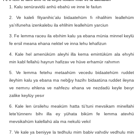
Kalu senüravidü anhü ebahü ve inne le faılun
Ve kaleli fityanihic’alu bidaatehüm fı rihalihim leallehüm
ya’rifuneha izenkalebu ila ehlihim leallehüm yarciun
Fe lemma raceu ila ebıhim kalu ya ebana münia minnel keylü
fe ersil meana ehana nektel ve inna lehu lehafizun
Kale hel amenüküm aleyhi illa kema emintüküm ala ehıyhi
min kabl fellahü hayrun hafizav ve hüve erhamür rahımın
Ve lemma fetehu metaahüm vecedu bidaatehüm ruddet
ileyhim kalu ya ebana ma nebğıy hazihı bidaatüna ruddet ileyna
ve nemıru ehlena ve nahfezu ehana ve nezdadü keyle beıyr
zalike keylüy yesır
Kale len ürsilehu meaküm hatta tü’tuni mevsikam minellahi
lete’tünnenı bihı illa ey yühata biküm fe lemma atevhü
mevsikahüm kalellahü ala ma nekulü vekıl
Ve kale ya beniyye la tedhulu mim babiv vahıdiv vedhulu min