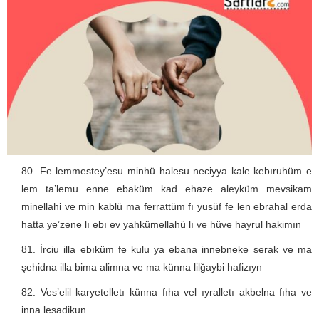
Fe lemmestey’esu minhü halesu neciyya kale kebıruhüm e
lem ta’lemu enne ebaküm kad ehaze aleyküm mevsikam
minellahi ve min kablü ma ferrattüm fı yusüf fe len ebrahal erda
hatta ye’zene lı ebı ev yahkümellahü lı ve hüve hayrul hakimın
İrciu illa ebıküm fe kulu ya ebana innebneke serak ve ma
şehidna illa bima alimna ve ma künna lilğaybi hafizıyn
Ves’elil karyetelletı künna fıha vel ıyralletı akbelna fıha ve
inna lesadikun