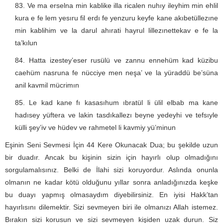
Ve ma erselna min kablike illa ricalen nuhıy ileyhim min ehlil
kura e fe lem yesıru fil erdı fe yenzuru keyfe kane akıbetüllezıne
min kablihim ve la darul ahırati hayrul lillezınettekav e fe la
ta’kılun
Hatta izestey’eser rusülü ve zannu ennehüm kad küzibu
caehüm nasruna fe nücciye men neşa’ ve la yüraddü be’süna
anil kavmil mücrimın
Le kad kane fı kasasıhum ıbratül li ülil elbab ma kane
hadısey yüftera ve lakin tasdıkallezı beyne yedeyhi ve tefsıyle
külli şey’iv ve hüdev ve rahmetel li kavmiy yü’minun
Eşinin Seni Sevmesi İçin 44 Kere Okunacak Dua; bu şekilde uzun
bir duadır. Ancak bu kişinin sizin için hayırlı olup olmadığını
sorgulamalısınız. Belki de İlahi sizi koruyordur. Aslında onunla
olmanın ne kadar kötü olduğunu yıllar sonra anladığınızda keşke
bu duayı yapmış olmasaydım diyebilirsiniz. En iyisi Hakk’tan
hayırlısını dilemektir. Sizi sevmeyen biri ile olmanızı Allah istemez.
Bırakın sizi korusun ve sizi sevmeyen kişiden uzak durun. Siz