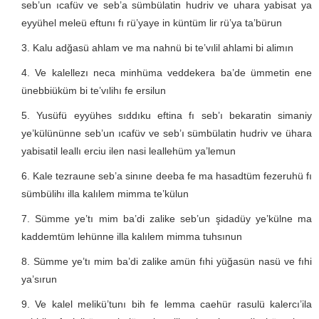
seb’un ıcafüv ve seb’a sümbülatin hudriv ve uhara yabisat ya
eyyühel meleü eftunı fı rü’yaye in küntüm lir rü’ya ta’bürun
Kalu adğasü ahlam ve ma nahnü bi te’vılil ahlami bi alimın
Ve kalellezı neca minhüma veddekera ba’de ümmetin ene
ünebbiüküm bi te’vılihı fe ersilun
Yusüfü eyyühes sıddıku eftina fı seb’ı bekaratin simaniy
ye’külününne seb’un ıcafüv ve seb’ı sümbülatin hudriv ve ühara
yabisatil leallı erciu ilen nasi leallehüm ya’lemun
Kale tezraune seb’a sinıne deeba fe ma hasadtüm fezeruhü fı
sümbülihı illa kalılem mimma te’külun
Sümme ye’tı mim ba’di zalike seb’un şidadüy ye’külne ma
kaddemtüm lehünne illa kalılem mimma tuhsınun
Sümme ye’tı mim ba’di zalike amün fıhi yüğasün nasü ve fıhi
ya’sırun
Ve kalel melikü’tunı bih fe lemma caehür rasulü kalercı’ila