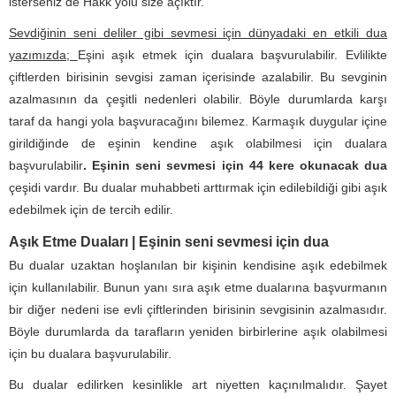
isterseniz de Hakk yolu size açıktır.
Sevdiğinin seni deliler gibi sevmesi için dünyadaki en etkili dua
yazımızda;
Eşini aşık etmek için dualara başvurulabilir. Evlilikte
çiftlerden birisinin sevgisi zaman içerisinde azalabilir. Bu sevginin
azalmasının da çeşitli nedenleri olabilir. Böyle durumlarda karşı
taraf da hangi yola başvuracağını bilemez. Karmaşık duygular içine
girildiğinde de eşinin kendine aşık olabilmesi için dualara
başvurulabilir
.
Eşinin seni sevmesi için 44 kere okunacak dua
çeşidi vardır. Bu dualar muhabbeti arttırmak için edilebildiği gibi aşık
edebilmek için de tercih edilir.
Aşık Etme Duaları | Eşinin seni sevmesi için dua
Bu dualar uzaktan hoşlanılan bir kişinin kendisine aşık edebilmek
için kullanılabilir. Bunun yanı sıra aşık etme dualarına başvurmanın
bir diğer nedeni ise evli çiftlerinden birisinin sevgisinin azalmasıdır.
Böyle durumlarda da tarafların yeniden birbirlerine aşık olabilmesi
için bu dualara başvurulabilir.
Bu dualar edilirken kesinlikle art niyetten kaçınılmalıdır. Şayet