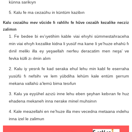
künna sarikıyn
Kalu fe ma cezaühu in küntüm kazibın
Kalu cezaühu mev vücide fı rahlihı fe hüve cezaüh kezalike necziz
zalimın
Fe bedee bi ev’ıyetihim kable viai ehıyhi sümmestahraceha
min viai ehıyh kezalike kidna li yusüf ma kane li ye’huze ehahü fı
dınil melikı illa ey yeşaellah nerfeu deracatim men neşa’ ve
fevka külli zı ılmin alım
Kalu iy yesrık fe kad seraka ehul lehu min kabl fe eserraha
yusüfü fı nefsihı ve lem yübdiha lehüm kale entüm şerrum
mekana vallahü a’lemü bima tesıfun
Kalu ya eyyühel azızü inne lehu eben şeyhan kebıran fe huz
ehadena mekaneh inna nerake minel muhsinın
Kale meazellahi en ne’huze illa mev vecedna metaana ındehu
inna izel le zalimun