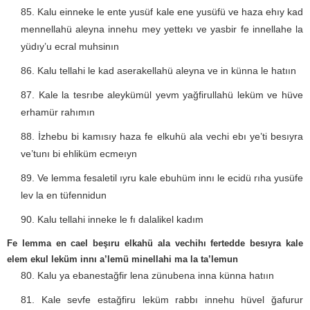
Kalu einneke le ente yusüf kale ene yusüfü ve haza ehıy kad
mennellahü aleyna innehu mey yettekı ve yasbir fe innellahe la
yüdıy’u ecral muhsinın
Kalu tellahi le kad aserakellahü aleyna ve in künna le hatıın
Kale la tesrıbe aleykümül yevm yağfirullahü leküm ve hüve
erhamür rahımın
İzhebu bi kamısıy haza fe elkuhü ala vechi ebı ye’ti besıyra
ve’tunı bi ehliküm ecmeıyn
Ve lemma fesaletil ıyru kale ebuhüm innı le ecidü rıha yusüfe
lev la en tüfennidun
Kalu tellahi inneke le fı dalalikel kadım
Fe lemma en cael beşıru elkahü ala vechihı fertedde besıyra kale
elem ekul leküm innı a’lemü minellahi ma la ta’lemun
Kalu ya ebanestağfir lena zünubena inna künna hatıın
Kale sevfe estağfiru leküm rabbı innehu hüvel ğafurur