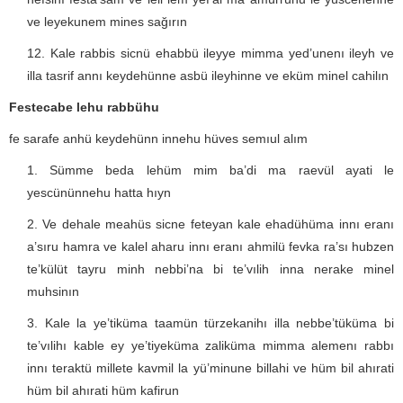
ve leyekunem mines sağırın
Kale rabbis sicnü ehabbü ileyye mimma yed’unenı ileyh ve
illa tasrif annı keydehünne asbü ileyhinne ve eküm minel cahilın
Festecabe lehu rabbühu
fe sarafe anhü keydehünn innehu hüves semıul alım
Sümme beda lehüm mim ba’di ma raevül ayati le
yescününnehu hatta hıyn
Ve dehale meahüs sicne feteyan kale ehadühüma innı eranı
a’sıru hamra ve kalel aharu innı eranı ahmilü fevka ra’sı hubzen
te’külüt tayru minh nebbi’na bi te’vılih inna nerake minel
muhsinın
Kale la ye’tiküma taamün türzekanihı illa nebbe’tüküma bi
te’vılihı kable ey ye’tiyeküma zaliküma mimma alemenı rabbı
innı teraktü millete kavmil la yü’minune billahi ve hüm bil ahırati
hüm bil ahırati hüm kafirun