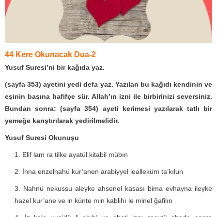
44 Kere Okunacak Dua-2
Yusuf Suresi’ni bir kağıda yaz.
(sayfa 353) ayetini yedi defa yaz. Yazılan bu kağıdı kendinin ve
eşinin başına hafifçe sür. Allah’ın izni ile birbirinizi seversiniz.
Bundan sonra: (sayfa 354) ayeti kerimesi yazılarak tatlı bir
yemeğe karıştırılarak yedirilmelidir.
Yusuf Suresi Okunuşu
Elif lam ra tilke ayatül kitabil mübın
İnna enzelnahü kur’anen arabiyyel lealleküm ta’kılun
Nahnü nekussu aleyke ahsenel kasası bima evhayna ileyke
hazel kur’ane ve in künte min kablihı le minel ğafilın