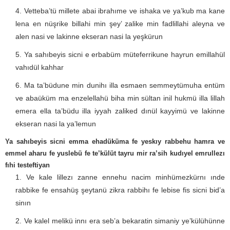
Vetteba’tü millete abai ibrahıme ve ishaka ve ya’kub ma kane
lena en nüşrike billahi min şey’ zalike min fadlillahi aleyna ve
alen nasi ve lakinne ekseran nasi la yeşkürun
Ya sahıbeyis sicni e erbabüm müteferrikune hayrun emillahül
vahıdül kahhar
Ma ta’büdune min dunihı illa esmaen semmeytümuha entüm
ve abaüküm ma enzelellahü biha min sültan inil hukmü illa lillah
emera ella ta’büdu illa iyyah zaliked dınül kayyimü ve lakinne
ekseran nasi la ya’lemun
Ya sahıbeyis sicni emma ehadüküma fe yeskıy rabbehu hamra ve
emmel aharu fe yuslebü fe te’külüt tayru mir ra’sih kudıyel emrullezı
fıhi testeftiyan
Ve kale lillezı zanne ennehu nacim minhümezkürnı ınde
rabbike fe ensahüş şeytanü zikra rabbihı fe lebise fis sicni bid’a
sinın
Ve kalel melikü innı era seb’a bekaratin simaniy ye’külühünne