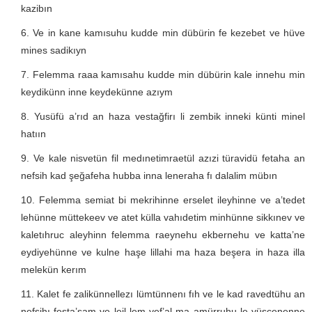
kazibın
Ve in kane kamısuhu kudde min dübürin fe kezebet ve hüve
mines sadikıyn
Felemma raaa kamısahu kudde min dübürin kale innehu min
keydikünn inne keydekünne azıym
Yusüfü a’rıd an haza vestağfirı li zembik inneki künti minel
hatıın
Ve kale nisvetün fil medınetimraetül azızi türavidü fetaha an
nefsih kad şeğafeha hubba inna leneraha fı dalalim mübın
Felemma semiat bi mekrihinne erselet ileyhinne ve a’tedet
lehünne müttekeev ve atet külla vahıdetim minhünne sikkınev ve
kaletıhruc aleyhinn felemma raeynehu ekbernehu ve katta’ne
eydiyehünne ve kulne haşe lillahi ma haza beşera in haza illa
melekün kerım
Kalet fe zalikünnellezı lümtünnenı fıh ve le kad ravedtühu an
nefsihı festa’sam ve leil lem yef’al ma amürruhu le yüscenenne