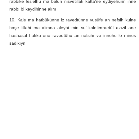
rabbike fes’elhü ma balün nisvetillatı katta’ne eydiyehünn inne
rabbı bi keydihinne alım
Kale ma hatbükünne iz ravedtünne yusüfe an nefsih kulne
haşe lillahi ma alimna aleyhi min su’ kaletimraetül azızil ane
hashasal hakku ene ravedtühu an nefsihı ve innehu le mines
sadikıyn