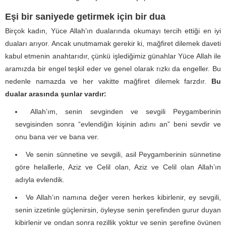
Eşi bir saniyede getirmek için bir dua
Birçok kadın, Yüce Allah’ın dualarında okumayı tercih ettiği en iyi
duaları arıyor. Ancak unutmamak gerekir ki, mağfiret dilemek daveti
kabul etmenin anahtarıdır, çünkü işlediğimiz günahlar Yüce Allah ile
aramızda bir engel teşkil eder ve genel olarak rızkı da engeller. Bu
nedenle namazda ve her vakitte mağfiret dilemek farzdır.
Bu
dualar arasında şunlar vardır:
Allah’ım, senin sevginden ve sevgili Peygamberinin
sevgisinden sonra “evlendiğin kişinin adını an” beni sevdir ve
onu bana ver ve bana ver.
Ve senin sünnetine ve sevgili, asil Peygamberinin sünnetine
göre helallerle, Aziz ve Celil olan, Aziz ve Celil olan Allah’ın
adıyla evlendik.
Ve Allah’ın namına değer veren herkes kibirlenir, ey sevgili,
senin izzetinle güçlenirsin, öyleyse senin şerefinden gurur duyan
kibirlenir ve ondan sonra rezillik yoktur ve senin şerefine övünen