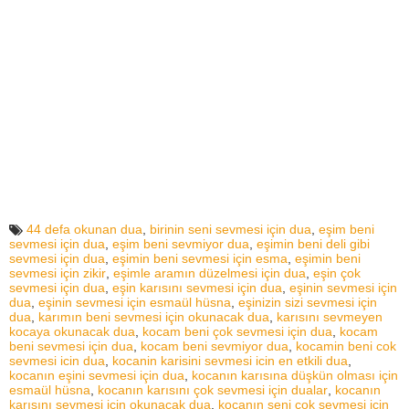
44 defa okunan dua
,
birinin seni sevmesi için dua
,
eşim beni
sevmesi için dua
,
eşim beni sevmiyor dua
,
eşimin beni deli gibi
sevmesi için dua
,
eşimin beni sevmesi için esma
,
eşimin beni
sevmesi için zikir
,
eşimle aramın düzelmesi için dua
,
eşin çok
sevmesi için dua
,
eşin karısını sevmesi için dua
,
eşinin sevmesi için
dua
,
eşinin sevmesi için esmaül hüsna
,
eşinizin sizi sevmesi için
dua
,
karımın beni sevmesi için okunacak dua
,
karısını sevmeyen
kocaya okunacak dua
,
kocam beni çok sevmesi için dua
,
kocam
beni sevmesi için dua
,
kocam beni sevmiyor dua
,
kocamin beni cok
sevmesi icin dua
,
kocanin karisini sevmesi icin en etkili dua
,
kocanın eşini sevmesi için dua
,
kocanın karısına düşkün olması için
esmaül hüsna
,
kocanın karısını çok sevmesi için dualar
,
kocanın
karısını sevmesi için okunacak dua
,
kocanın seni çok sevmesi için