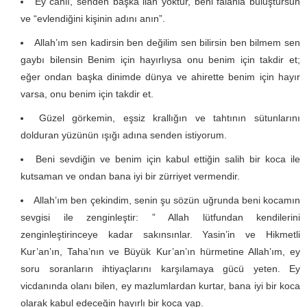
Ey canlı, senden başka ilah yoktur, beni falanla buluştursun
ve “evlendiğini kişinin adını anın”.
Allah’ım sen kadirsin ben değilim sen bilirsin ben bilmem sen
gaybı bilensin Benim için hayırlıysa onu benim için takdir et;
eğer ondan başka dinimde dünya ve ahirette benim için hayır
varsa, onu benim için takdir et.
Güzel görkemin, eşsiz krallığın ve tahtının sütunlarını
dolduran yüzünün ışığı adına senden istiyorum.
Beni sevdiğin ve benim için kabul ettiğin salih bir koca ile
kutsaman ve ondan bana iyi bir zürriyet vermendir.
Allah’ım ben çekindim, senin şu sözün uğrunda beni kocamın
sevgisi ile zenginleştir: ” Allah lütfundan kendilerini
zenginleştirinceye kadar sakınsınlar. Yasin’in ve Hikmetli
Kur’an’ın, Taha’nın ve Büyük Kur’an’ın hürmetine Allah’ım, ey
soru soranların ihtiyaçlarını karşılamaya gücü yeten. Ey
vicdanında olanı bilen, ey mazlumlardan kurtar, bana iyi bir koca
olarak kabul edeceğin hayırlı bir koca yap.