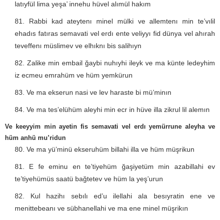
latıyfül lima yeşa’ innehu hüvel alımül hakım
Rabbi kad ateytenı minel mülki ve allemtenı min te’vılil
ehadıs fatıras semavati vel erdı ente veliyyı fid dünya vel ahırah
teveffenı müslimev ve elhıknı bis salihıyn
Zalike min embail ğaybi nuhıyhi ileyk ve ma künte ledeyhim
iz ecmeu emrahüm ve hüm yemkürun
Ve ma ekserun nasi ve lev haraste bi mü’minın
Ve ma tes’elühüm aleyhi min ecr in hüve illa zikrul lil alemın
Ve keeyyim min ayetin fis semavati vel erdı yemürrune aleyha ve
hüm anhü mu’ridun
Ve ma yü’minü ekseruhüm billahi illa ve hüm müşrikun
E fe eminu en te’tiyehüm ğaşiyetüm min azabillahi ev
te’tiyehümüs saatü bağtetev ve hüm la yeş’urun
Kul hazihı sebılı ed’u ilellahi ala besıyratin ene ve
menittebeanı ve sübhanellahi ve ma ene minel müşrikın