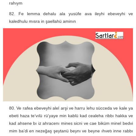
rahıym
Fe lemma dehalu ala yusüfe ava ileyhi ebeveyhi ve
kaledhulu mısra in şaellahü aminın
Ve rafea ebeveyhi alel arşi ve harru lehu sücceda ve kale ya
ebeti haza te’vılü rü’yaye min kablü kad cealeha ribbı hakka ve
kad ahsene bı iz ahracenı mines sicni ve cae biküm minel bedvi
mim ba’di en nezeğaş şeytanü beynı ve beyne ıhvetı inne rabbı