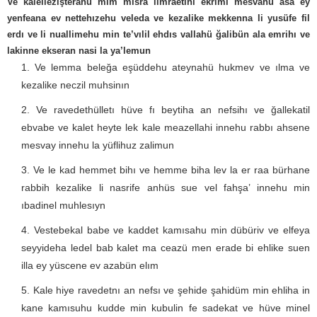
Ve kalellezişterahü mim mısra limraetihı ekrimı mesvahü asa ey
yenfeana ev nettehızehu veleda ve kezalike mekkenna li yusüfe fil
erdı ve li nuallimehu min te’vılil ehdıs vallahü ğalibün ala emrihı ve
lakinne ekseran nasi la ya’lemun
Ve lemma beleğa eşüddehu ateynahü hukmev ve ılma ve
kezalike neczil muhsinın
Ve ravedethülletı hüve fı beytiha an nefsihı ve ğallekatil
ebvabe ve kalet heyte lek kale meazellahi innehu rabbı ahsene
mesvay innehu la yüflihuz zalimun
Ve le kad hemmet bihı ve hemme biha lev la er raa bürhane
rabbih kezalike li nasrife anhüs sue vel fahşa’ innehu min
ıbadinel muhlesıyn
Vestebekal babe ve kaddet kamısahu min dübüriv ve elfeya
seyyideha ledel bab kalet ma ceazü men erade bi ehlike suen
illa ey yüscene ev azabün elım
Kale hiye ravedetnı an nefsı ve şehide şahidüm min ehliha in
kane kamısuhu kudde min kubulin fe sadekat ve hüve minel