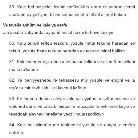
Kale bel sevvelet leküm enfüsüküm emra fe sabrun cemıl
asellahü ey ye’tiyenı bihim cemıa innehu hüvel alımül hakım
Ve tevella anhüm ve kale ya esefa
ala yusüfe vebyaddat aynahü minel huzni fe hüve kezıym
Kalu tellahi tefteü tezküru yusüfe hatta tekune haradan ev
teküru yusüfe hatta tekune haradan ev tekune minel halikın
Kale innema eşku bessı ve huznı ilellahi ve a’lemü minellahi
ma la ta’lemun
Ya beniyyezhebu fe tehassesu miy yusüfe ve ehıyhi ve la
tey’esu mir ravhıllahi illel kavmül kafirun
Fe lemma dehalu aleyhi kalu ya eyyühel azızü messena ve
ehlened durru ve ci’na bi bidaatim müzcatin fe evfi lenel keyle ve
tesaddak aleynav innellahe yeczil mütesaddikıyn
Kale hel alimtüm ma fealtüm bi yusüfe ve ehıyhi iz entüm
cahilun