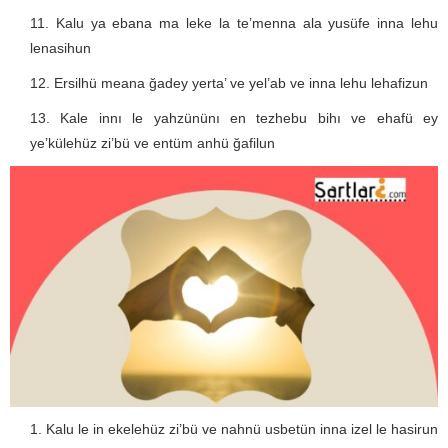
Kalu ya ebana ma leke la te’menna ala yusüfe inna lehu
lenasihun
Ersilhü meana ğadey yerta’ ve yel’ab ve inna lehu lehafizun
Kale innı le yahzününı en tezhebu bihı ve ehafü ey
ye’külehüz zi’bü ve entüm anhü ğafilun
Kalu le in ekelehüz zi’bü ve nahnü usbetün inna izel le hasirun