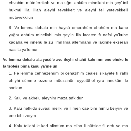
ebvabim müteferrikah ve ma uğnı anküm minellahi min şey’ inil
hukmü illa lillah aleyhi tevekkelt ve aleyhi fel yetevekkelil
mütevekkilun
Ve lemma dehalu min haysü emerahüm ebuhüm ma kane
yuğnı anhüm minellahi min şey’in illa laceten fı nefsi ya’kube
kadaha ve innehu le zu ılmil lima allemnahü ve lakinne ekseran
nasi la ya’lemun
Ve lemma dehalu ala yusüfe ave ileyhi ehahü kale innı ene ehuke fe
la tebteis bima kanu ya’melun
Fe lemma cehhezehüm bi cehazihim ceales sikayete fı rahli
ehıyhi sümme ezzene müezzinün eyyetühel ıyru inneküm le
sarikun
Kalu ve akbelu aleyhim maza tefkıdun
Kalu nefkıdü suvaal meliki ve li men cae bihı hımlü beıyriv ve
ene bihı zeıym
Kalu tellahi le kad alimtüm ma ci’na li nüfside fil erdı ve ma