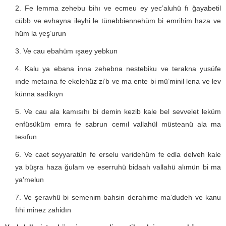
Fe lemma zehebu bihı ve ecmeu ey yec’aluhü fı ğayabetil
cübb ve evhayna ileyhi le tünebbiennehüm bi emrihim haza ve
hüm la yeş’urun
Ve cau ebahüm ışaey yebkun
Kalu ya ebana inna zehebna nestebiku ve terakna yusüfe
ınde metaına fe ekelehüz zi’b ve ma ente bi mü’minil lena ve lev
künna sadikıyn
Ve cau ala kamısıhı bi demin kezib kale bel sevvelet leküm
enfüsüküm emra fe sabrun cemıl vallahül müsteanü ala ma
tesıfun
Ve caet seyyaratün fe erselu varidehüm fe edla delveh kale
ya büşra haza ğulam ve eserruhü bidaah vallahü alımün bi ma
ya’melun
Ve şeravhü bi semenim bahsin derahime ma’dudeh ve kanu
fıhi minez zahidın