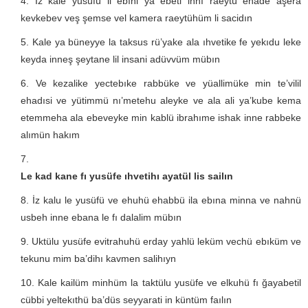
İz kale yusüfü li ebıhi ya ebeti innı raeytü ehade aşera
kevkebev veş şemse vel kamera raeytühüm li sacidın
Kale ya büneyye la taksus rü’yake ala ıhvetike fe yekıdu leke
keyda inneş şeytane lil insani adüvvüm mübın
Ve kezalike yectebıke rabbüke ve yüallimüke min te’vilil
ehadısi ve yütimmü nı’metehu aleyke ve ala ali ya’kube kema
etemmeha ala ebeveyke min kablü ibrahıme ishak inne rabbeke
alımün hakım
Le kad kane fı yusüfe ıhvetihı ayatül lis sailın
İz kalu le yusüfü ve ehuhü ehabbü ila ebına minna ve nahnü
usbeh inne ebana le fı dalalim mübın
Uktülu yusüfe evitrahuhü erday yahlü leküm vechü ebıküm ve
tekunu mim ba’dihı kavmen salihıyn
Kale kailüm minhüm la taktülu yusüfe ve elkuhü fı ğayabetil
cübbi yeltekıthü ba’düs seyyarati in küntüm faılın