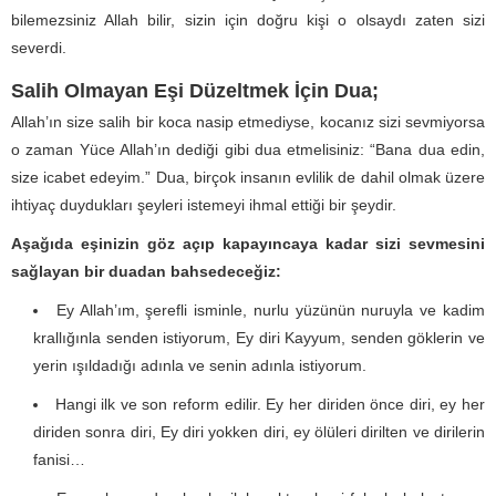
bilemezsiniz Allah bilir, sizin için doğru kişi o olsaydı zaten sizi
severdi.
Salih Olmayan Eşi Düzeltmek İçin Dua;
Allah’ın size salih bir koca nasip etmediyse, kocanız sizi sevmiyorsa
o zaman Yüce Allah’ın dediği gibi dua etmelisiniz: “Bana dua edin,
size icabet edeyim.” Dua, birçok insanın evlilik de dahil olmak üzere
ihtiyaç duydukları şeyleri istemeyi ihmal ettiği bir şeydir.
Aşağıda eşinizin göz açıp kapayıncaya kadar sizi sevmesini
sağlayan bir duadan bahsedeceğiz:
Ey Allah’ım, şerefli isminle, nurlu yüzünün nuruyla ve kadim
krallığınla senden istiyorum, Ey diri Kayyum, senden göklerin ve
yerin ışıldadığı adınla ve senin adınla istiyorum.
Hangi ilk ve son reform edilir. Ey her diriden önce diri, ey her
diriden sonra diri, Ey diri yokken diri, ey ölüleri dirilten ve dirilerin
fanisi…