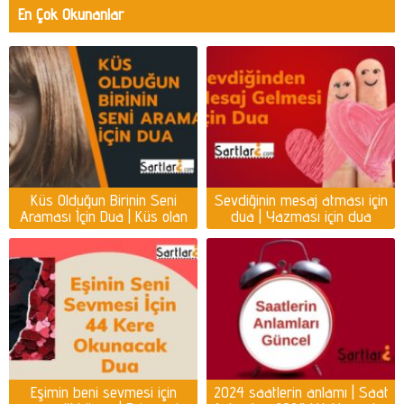
En Çok Okunanlar
Küs Olduğun Birinin Seni
Sevdiğinin mesaj atması için
Araması İçin Dua | Küs olan
dua | Yazması için dua
kişiyi ayağına getirmek için
dua
Eşimin beni sevmesi için
2024 saatlerin anlamı | Saat