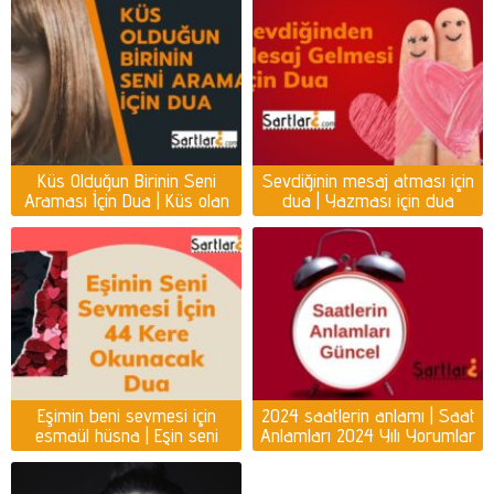
Küs Olduğun Birinin Seni
Sevdiğinin mesaj atması için
Araması İçin Dua | Küs olan
dua | Yazması için dua
kişiyi ayağına getirmek için
dua
Eşimin beni sevmesi için
2024 saatlerin anlamı | Saat
esmaül hüsna | Eşin seni
Anlamları 2024 Yılı Yorumlar
sevmesi için dua