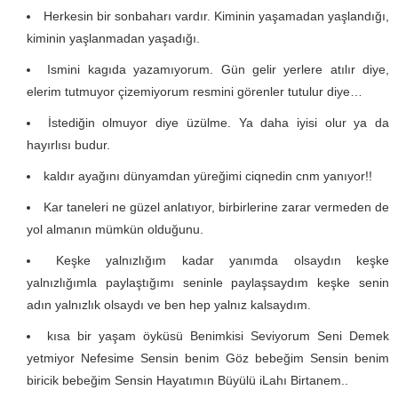
Herkesin bir sonbaharı vardır. Kiminin yaşamadan yaşlandığı,
kiminin yaşlanmadan yaşadığı.
Ismini kagıda yazamıyorum. Gün gelir yerlere atılır diye,
elerim tutmuyor çizemiyorum resmini görenler tutulur diye…
İstediğin olmuyor diye üzülme. Ya daha iyisi olur ya da
hayırlısı budur.
kaldır ayağını dünyamdan yüreğimi ciqnedin cnm yanıyor!!
Kar taneleri ne güzel anlatıyor, birbirlerine zarar vermeden de
yol almanın mümkün olduğunu.
Keşke yalnızlığım kadar yanımda olsaydın keşke
yalnızlığımla paylaştığımı seninle paylaşsaydım keşke senin
adın yalnızlık olsaydı ve ben hep yalnız kalsaydım.
kısa bir yaşam öyküsü Benimkisi Seviyorum Seni Demek
yetmiyor Nefesime Sensin benim Göz bebeğim Sensin benim
biricik bebeğim Sensin Hayatımın Büyülü iLahı Birtanem..