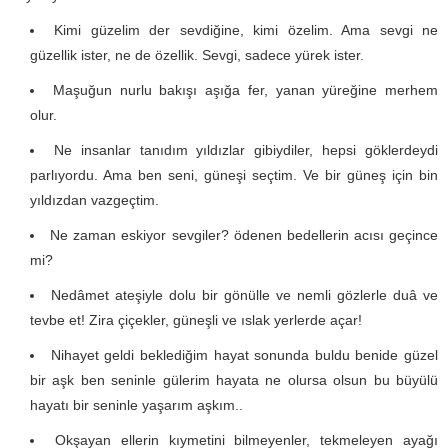
Kimi güzelim der sevdiğine, kimi özelim. Ama sevgi ne
güzellik ister, ne de özellik. Sevgi, sadece yürek ister.
Maşuğun nurlu bakışı aşığa fer, yanan yüreğine merhem
olur.
Ne insanlar tanıdım yıldızlar gibiydiler, hepsi göklerdeydi
parlıyordu. Ama ben seni, güneşi seçtim. Ve bir güneş için bin
yıldızdan vazgeçtim.
Ne zaman eskiyor sevgiler? ödenen bedellerin acısı geçince
mi?
Nedâmet ateşiyle dolu bir gönülle ve nemli gözlerle duâ ve
tevbe et! Zira çiçekler, güneşli ve ıslak yerlerde açar!
Nihayet geldi beklediğim hayat sonunda buldu benide güzel
bir aşk ben seninle gülerim hayata ne olursa olsun bu büyülü
hayatı bir seninle yaşarım aşkım..
Okşayan ellerin kıymetini bilmeyenler, tekmeleyen ayağı