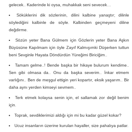
gelecek.. Kaderinde ki oysa, muhakkak seni sevecek…
Söküklerini dik sözlerinin, dilini kalbine yanaştır; dilinle
söylediğini kalbinle de söyle. Kalbinden geçmeyeni diline
değdirme.
Sözün yeter Bana Gülmem için Gözlerin yeter Bana Aşkın
Büyüsüne Kapılmam için öyle Zayıf Kalmışımki Düşerken tuttun
beni Sevginle Hayata Döndürdün Yüreğimi Biriciğim..
Tamam gelme..! Bende başka bir hikaye bulurum kendime..
Sen gibi olmasa da.. Onu da başka severim.. İnkar etmem
varlığını.. Ben de meşgul ettigin yeri kopartır, eksik yaşarım.. Bir
daha aynı yerden kimseyi sevmem..
Terk etmek kolaysa senin için, el sallamak zor değil benim
için.
Toprak, sevdiklerimizi aldığı için mi bu kadar güzel kokar?
Ucuz insanların üzerine kurulan hayaller, size pahalıya patlar.