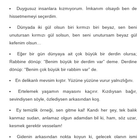
Duygusuz insanlara kızmıyorum. İmkanım olsaydı ben de
hissetmemeyi seçerdim.
Dünyada iki gül olsun biri kırmızı biri beyaz, sen beni
unutursan kırmızı gül solsun, ben seni unutursam beyaz gül
kefenim olsun…
Eğer bir gün dünyaya ait çok büyük bir derdin olursa;
Rabbine dönüp: “Benim büyük bir derdim var” deme. Derdine
dönüp: “Benim çok büyük bir rabbim var” de.
En delikanlı mevsim kıştır. Yüzüne yüzüne vurur yalnızlığını.
Ertelemek yaşamın mayasını kaçırır. Kızdıysan bağır,
sevindiysen söyle, özlediysen arkasından koş.
Ey temizlik örneği, sen gitme kal! Kandı her şey, tek balık
kanmaz sudan, anlamaz olgun adamdan bil ki, ham, söz uzar,
kesmek gerektir vesselam!
Gidenin arkasından nokta koyun ki, gelecek olanın ismi