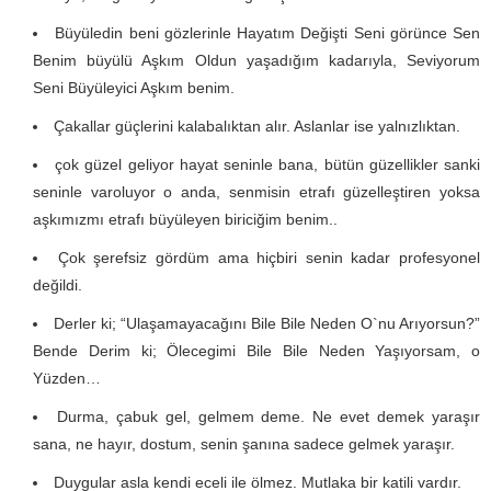
Büyüledin beni gözlerinle Hayatım Değişti Seni görünce Sen
Benim büyülü Aşkım Oldun yaşadığım kadarıyla, Seviyorum
Seni Büyüleyici Aşkım benim.
Çakallar güçlerini kalabalıktan alır. Aslanlar ise yalnızlıktan.
çok güzel geliyor hayat seninle bana, bütün güzellikler sanki
seninle varoluyor o anda, senmisin etrafı güzelleştiren yoksa
aşkımızmı etrafı büyüleyen biriciğim benim..
Çok şerefsiz gördüm ama hiçbiri senin kadar profesyonel
değildi.
Derler ki; “Ulaşamayacağını Bile Bile Neden O`nu Arıyorsun?”
Bende Derim ki; Ölecegimi Bile Bile Neden Yaşıyorsam, o
Yüzden…
Durma, çabuk gel, gelmem deme. Ne evet demek yaraşır
sana, ne hayır, dostum, senin şanına sadece gelmek yaraşır.
Duygular asla kendi eceli ile ölmez. Mutlaka bir katili vardır.