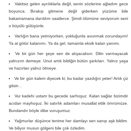
Vakitsiz gelen ayrılıklarla değil, senin sözlerine ağladım gece
boyunca. Bırakıp gitmene değil giderken yüzüme bile
bakamamana darıldım saatlerce. Şimdi ölümüne seviyorum seni
o büyülü gülüşünle.
Varlığın bana yetmiyorken, yokluğunla avunmak zorundayım!
Ya al götür kalanımı. Ya da gel, tamamla eksik kalan yanımı.
Ve bir gün her şeye sen de alışacaksın. Dilin varmayacak
yalnızım demeye. Unut artık bildiğin bütün şarkıları. Yalnız yaşa
ve hazırlan yalnız ölmeye.
Ve bir gün kalem diyecek ki; bu kadar yazdığın yeter! Artık çiz
gitsin…
Vur kadehi ustam bu gecede sarhoşuz. Kalan sağlar bizimdir
acıdan mayhoşuz. İki satırlık adamları musallat ettik ömrümüze.
Bundandır böyle dibe vuruşumuz.
Yağmurlar düşünce tenime her damlayı sen sanıp aşk bildim.
Ve biliyor musun gölgeni bile çok özledim.