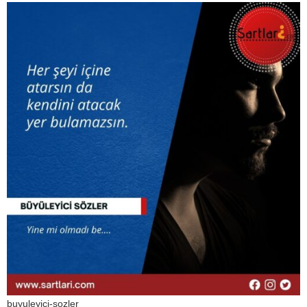
buyuleyici-sozler