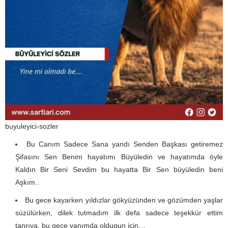
buyuleyici-sozler
Bu Canım Sadece Sana yandı Senden Başkası getiremez
Şifasını Sen Benim hayatımı Büyüledin ve hayatımda öyle
Kaldın Bir Seni Sevdim bu hayatta Bir Sen büyüledin beni
Aşkım..
Bu gece kayarken yıldızlar gökyüzünden ve gözümden yaşlar
süzülürken, dilek tutmadım ilk defa sadece teşekkür ettim
tanrıya, bu gece yanımda oldugun için…