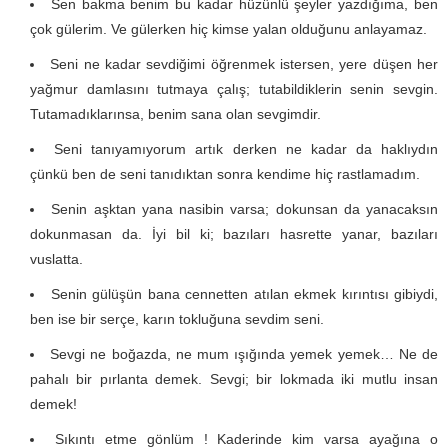
Sen bakma benim bu kadar hüzünlü şeyler yazdığıma, ben
çok gülerim. Ve gülerken hiç kimse yalan olduğunu anlayamaz.
Seni ne kadar sevdiğimi öğrenmek istersen, yere düşen her
yağmur damlasını tutmaya çalış; tutabildiklerin senin sevgin.
Tutamadıklarınsa, benim sana olan sevgimdir.
Seni tanıyamıyorum artık derken ne kadar da haklıydın
çünkü ben de seni tanıdıktan sonra kendime hiç rastlamadım.
Senin aşktan yana nasibin varsa; dokunsan da yanacaksın
dokunmasan da. İyi bil ki; bazıları hasrette yanar, bazıları
vuslatta.
Senin gülüşün bana cennetten atılan ekmek kırıntısı gibiydi,
ben ise bir serçe, karın tokluğuna sevdim seni.
Sevgi ne boğazda, ne mum ışığında yemek yemek… Ne de
pahalı bir pırlanta demek. Sevgi; bir lokmada iki mutlu insan
demek!
Sıkıntı etme gönlüm ! Kaderinde kim varsa ayağına o