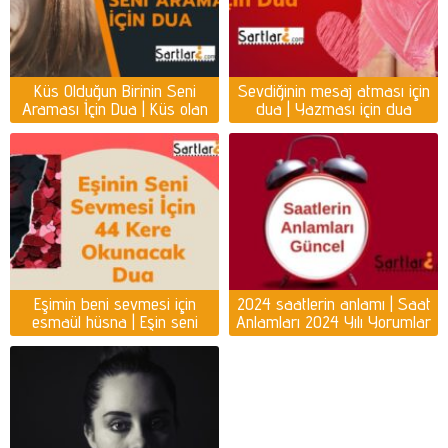
Küs Olduğun Birinin Seni
Sevdiğinin mesaj atması için
Araması İçin Dua | Küs olan
dua | Yazması için dua
kişiyi ayağına getirmek için
dua
Eşimin beni sevmesi için
2024 saatlerin anlamı | Saat
esmaül hüsna | Eşin seni
Anlamları 2024 Yılı Yorumlar
sevmesi için dua