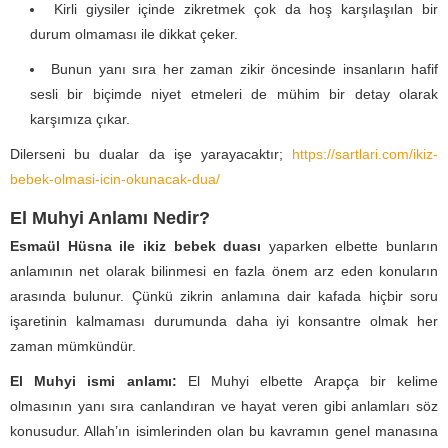
Kirli giysiler içinde zikretmek çok da hoş karşılaşılan bir
durum olmaması ile dikkat çeker.
Bunun yanı sıra her zaman zikir öncesinde insanların hafif
sesli bir biçimde niyet etmeleri de mühim bir detay olarak
karşımıza çıkar.
Dilerseni bu dualar da işe yarayacaktır;
https://sartlari.com/ikiz-
bebek-olmasi-icin-okunacak-dua/
El Muhyi Anlamı Nedir?
Esmaül Hüsna ile ikiz bebek duası
yaparken elbette bunların
anlamının net olarak bilinmesi en fazla önem arz eden konuların
arasında bulunur. Çünkü zikrin anlamına dair kafada hiçbir soru
işaretinin kalmaması durumunda daha iyi konsantre olmak her
zaman mümkündür.
El Muhyi ismi anlamı:
El Muhyi elbette Arapça bir kelime
olmasının yanı sıra canlandıran ve hayat veren gibi anlamları söz
konusudur. Allah’ın isimlerinden olan bu kavramın genel manasına