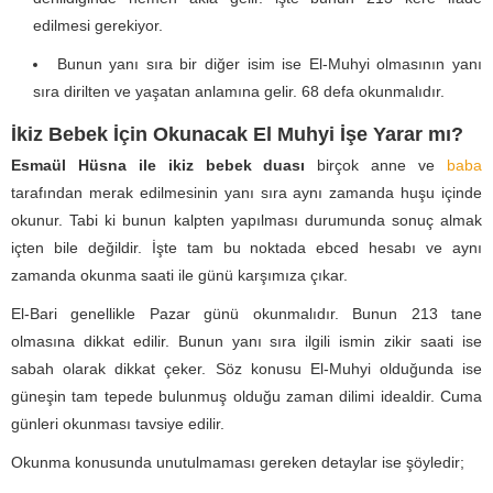
edilmesi gerekiyor.
Bunun yanı sıra bir diğer isim ise El-Muhyi olmasının yanı
sıra dirilten ve yaşatan anlamına gelir. 68 defa okunmalıdır.
İkiz Bebek İçin Okunacak El Muhyi İşe Yarar mı?
Esmaül Hüsna ile ikiz bebek duası
birçok anne ve
baba
tarafından merak edilmesinin yanı sıra aynı zamanda huşu içinde
okunur. Tabi ki bunun kalpten yapılması durumunda sonuç almak
içten bile değildir. İşte tam bu noktada ebced hesabı ve aynı
zamanda okunma saati ile günü karşımıza çıkar.
El-Bari genellikle Pazar günü okunmalıdır. Bunun 213 tane
olmasına dikkat edilir. Bunun yanı sıra ilgili ismin zikir saati ise
sabah olarak dikkat çeker. Söz konusu El-Muhyi olduğunda ise
güneşin tam tepede bulunmuş olduğu zaman dilimi idealdir. Cuma
günleri okunması tavsiye edilir.
Okunma konusunda unutulmaması gereken detaylar ise şöyledir;