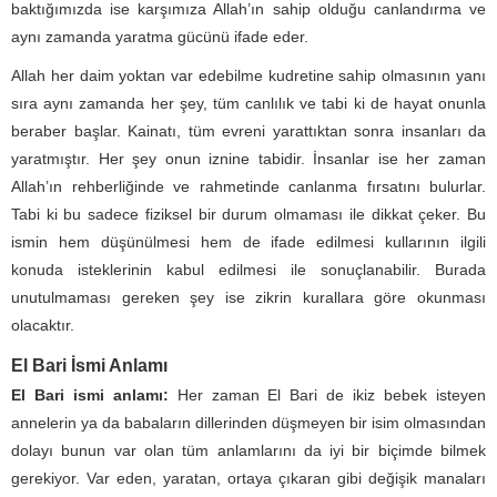
baktığımızda ise karşımıza Allah’ın sahip olduğu canlandırma ve
aynı zamanda yaratma gücünü ifade eder.
Allah her daim yoktan var edebilme kudretine sahip olmasının yanı
sıra aynı zamanda her şey, tüm canlılık ve tabi ki de hayat onunla
beraber başlar. Kainatı, tüm evreni yarattıktan sonra insanları da
yaratmıştır. Her şey onun iznine tabidir. İnsanlar ise her zaman
Allah’ın rehberliğinde ve rahmetinde canlanma fırsatını bulurlar.
Tabi ki bu sadece fiziksel bir durum olmaması ile dikkat çeker. Bu
ismin hem düşünülmesi hem de ifade edilmesi kullarının ilgili
konuda isteklerinin kabul edilmesi ile sonuçlanabilir. Burada
unutulmaması gereken şey ise zikrin kurallara göre okunması
olacaktır.
El Bari İsmi Anlamı
El Bari ismi anlamı:
Her zaman El Bari de ikiz bebek isteyen
annelerin ya da babaların dillerinden düşmeyen bir isim olmasından
dolayı bunun var olan tüm anlamlarını da iyi bir biçimde bilmek
gerekiyor. Var eden, yaratan, ortaya çıkaran gibi değişik manaları