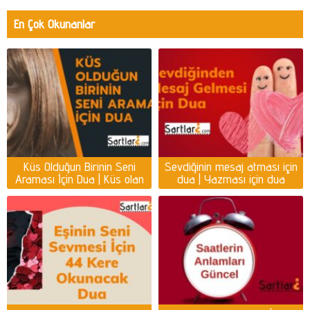
En Çok Okunanlar
Küs Olduğun Birinin Seni
Sevdiğinin mesaj atması için
Araması İçin Dua | Küs olan
dua | Yazması için dua
kişiyi ayağına getirmek için
dua