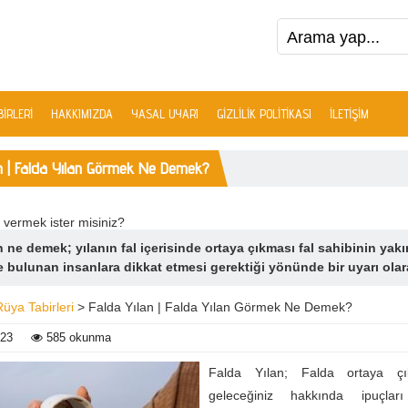
IRLERI
HAKKIMIZDA
YASAL UYARI
GIZLILIK POLITIKASI
İLETIŞIM
an | Falda Yılan Görmek Ne Demek?
 vermek ister misiniz?
n ne demek; yılanın fal içerisinde ortaya çıkması fal sahibinin yakı
 bulunan insanlara dikkat etmesi gerektiği yönünde bir uyarı olarak
Rüya Tabirleri
> Falda Yılan | Falda Yılan Görmek Ne Demek?
023
585 okunma
Falda Yılan; Falda ortaya çık
geleceğiniz hakkında ipuçlar