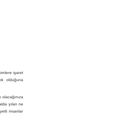
imlere işaret
cek olduğuna
p olacağınıza
Falda yılan ne
etli insanlar