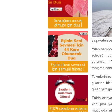
Sevdiğinin mesaj
atması için dua |
Yazması için dua
yaşayabileceğ
Yılan sembol
edeceği büy
yorumlanır.
Eşimin beni sevmesi
tanışma sonr
için esmaül hüsna |
Eşin seni sevmesi için
Telveleriniz
dua
çıkartan bir
gülen yüz gö
Falda ortaya
konuşma yap
2024 saatlerin anlamı
mutluluğa u