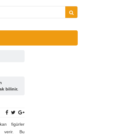
n
 bilinir.
an figürler
ı verir. Bu