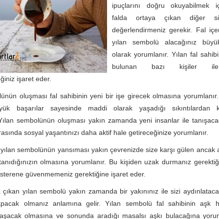
ipuçlarını doğru okuyabilmek iç
falda ortaya çıkan diğer si
değerlendirmeniz gerekir. Fal içe
yılan sembolü alacağınız büyü
olarak yorumlanır. Yılan fal sahibi
bulunan bazı kişiler ile
iniz işaret eder.
ünün oluşması fal sahibinin yeni bir işe girecek olmasına yorumlanır.
ük başarılar sayesinde maddi olarak yaşadığı sıkıntılardan k
 Yılan sembolünün oluşması yakın zamanda yeni insanlar ile tanışaca
asında sosyal yaşantınızı daha aktif hale getireceğinize yorumlanır.
e yılan sembolünün yansıması yakın çevrenizde size karşı gülen ancak 
 tanıdığınızın olmasına yorumlanır. Bu kişiden uzak durmanız gerektiğ
sterene güvenmemeniz gerektiğine işaret eder.
 çıkan yılan sembolü yakın zamanda bir yakınınız ile sizi aydınlatac
acak olmanız anlamına gelir. Yılan sembolü fal sahibinin aşk 
laşacak olmasına ve sonunda aradığı masalsı aşkı bulacağına yorum