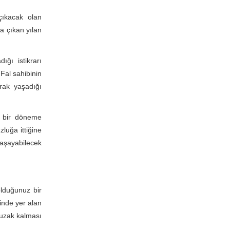
çıkacak olan
ya çıkan yılan
ığı istikrarı
Fal sahibinin
arak yaşadığı
z bir döneme
luğa ittiğine
aşayabilecek
olduğunuz bir
inde yer alan
 uzak kalması