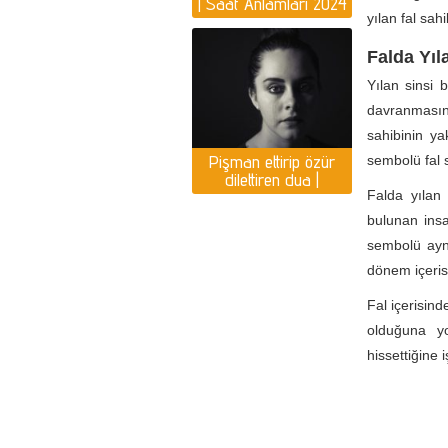
| Saat Anlamları 2024
yılan fal sa
Yılı Yorumlar
Falda Yı
Yılan sinsi 
davranmasın
sahibinin ya
Pişman ettirip özür
sembolü fal 
dilettiren dua |
Pişmanlık duası var
Falda yılan
mı?
bulunan insan
sembolü ayn
dönem içeris
Fal içerisin
olduğuna yo
hissettiğine 