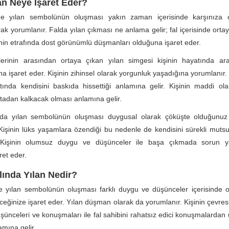
an Neye İşaret Eder?
de yılan sembolünün oluşması yakın zaman içerisinde karşınıza 
rak yorumlanır. Falda yılan çıkması ne anlama gelir; fal içerisinde orta
nin etrafında dost görünümlü düşmanları olduğuna işaret eder.
erinin arasından ortaya çıkan yılan simgesi kişinin hayatında arad
 işaret eder. Kişinin zihinsel olarak yorgunluk yaşadığına yorumlanır. 
ında kendisini baskıda hissettiği anlamına gelir. Kişinin maddi ol
rtadan kalkacak olması anlamına gelir.
da yılan sembolünün oluşması duygusal olarak çöküşte olduğunu
 Kişinin lüks yaşamlara özendiği bu nedenle de kendisini sürekli mutsuz
 Kişinin olumsuz duygu ve düşünceler ile başa çıkmada sorun y
ret eder.
ında Yılan Nedir?
de yılan sembolünün oluşması farklı duygu ve düşünceler içerisinde 
eğinize işaret eder. Yılan düşman olarak da yorumlanır. Kişinin çevres
üşünceleri ve konuşmaları ile fal sahibini rahatsız edici konuşmalardan
amına gelir.