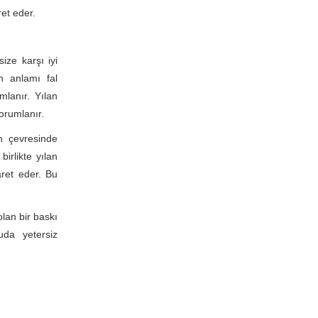
et eder.
ize karşı iyi
n anlamı fal
mlanır. Yılan
orumlanır.
n çevresinde
birlikte yılan
ret eder. Bu
lan bir baskı
uda yetersiz