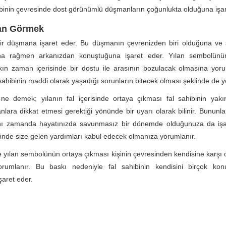
hibinin çevresinde dost görünümlü düşmanların çoğunlukta olduğuna işar
lan Görmek
bir düşmana işaret eder. Bu düşmanın çevrenizden biri olduğuna ve s
a rağmen arkanızdan konuştuğuna işaret eder. Yılan sembolünü
kın zaman içerisinde bir dostu ile arasının bozulacak olmasına yoru
sahibinin maddi olarak yaşadığı sorunların bitecek olması şeklinde de y
 ne demek; yılanın fal içerisinde ortaya çıkması fal sahibinin yakı
lara dikkat etmesi gerektiği yönünde bir uyarı olarak bilinir. Bununla 
ı zamanda hayatınızda savunmasız bir dönemde olduğunuza da işa
inde size gelen yardımları kabul edecek olmanıza yorumlanır.
de yılan sembolünün ortaya çıkması kişinin çevresinden kendisine karşı o
rumlanır. Bu baskı nedeniyle fal sahibinin kendisini birçok kon
işaret eder.