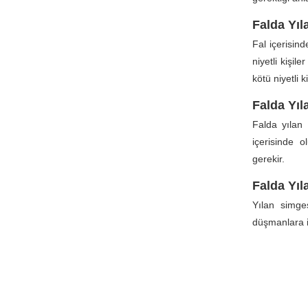
Falda Yı
Fal içerisin
niyetli kişi
kötü niyetli 
Falda Yıl
Falda yılan 
içerisinde o
gerekir.
Falda Yı
Yılan simge
düşmanlara i