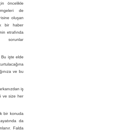
in öncelikle
mgeleri de
risine oluşan
k bir haber
nin etrafında
 sorunlar
 Bu işte elde
urtulacağına
ğınıza ve bu
arkanızdan iş
i ve size her
ak bir konuda
hayatında da
lanır. Falda