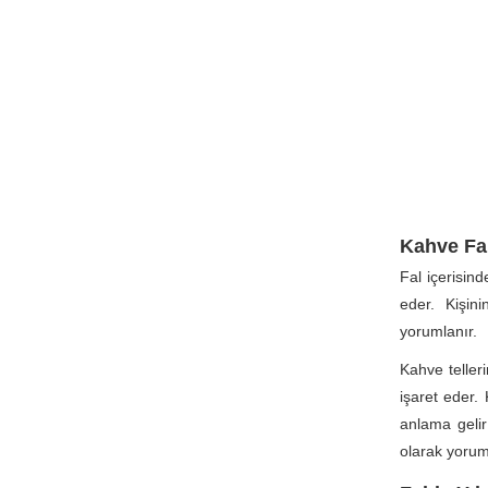
Kahve Fa
Fal içerisin
eder. Kişin
yorumlanır.
Kahve teller
işaret eder. 
anlama gelir
olarak yoruml