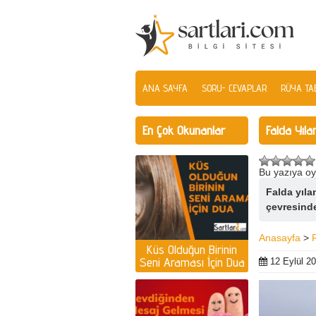
ANA SAYFA
SORU- CEVAPLAR
RÜYA TAB
En Çok Okunanlar
Falda Yıl
Bu yazıya oy
Falda yıla
çevresinde
Anasayfa
>
Küs Olduğun Birinin
Seni Araması İçin Dua
12 Eylül 2
| Küs olan kişiyi
ayağına getirmek için
dua