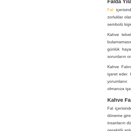
Falda Yıl
Fal
içerisin
zorluklar ola
sembolü kişi
Kahve telvel
bulamamasına
günlük hayat
sorunların o
Kahve Falın
işaret eder.
yorumlanır.
olmanıza işa
Kahve Fal
Fal içerisin
döneme girec
insanların d
gerektiği anl