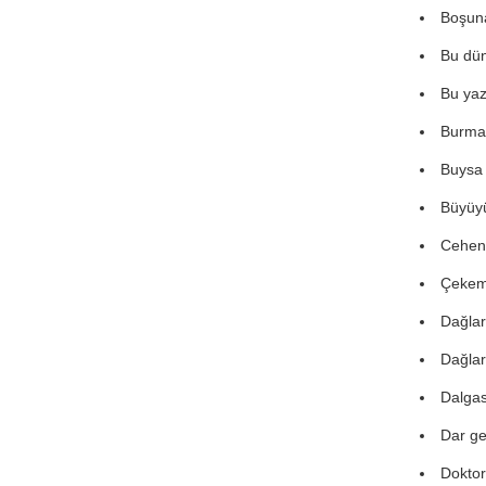
Boşuna
Bu dün
Bu yaz
Burma 
Buysa 
Büyüyü
Cehen
Çekeme
Dağlar
Dağla
Dalga
Dar ge
Doktor