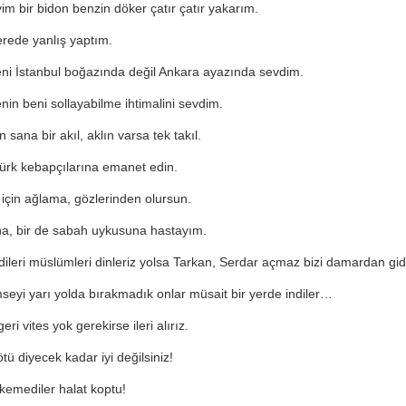
m bir bidon benzin döker çatır çatır yakarım.
rede yanlış yaptım.
ni İstanbul boğazında değil Ankara ayazında sevdim.
nin beni sollayabilme ihtimalini sevdim.
 sana bir akıl, aklın varsa tek takıl.
ürk kebapçılarına emanet edin.
için ağlama, gözlerinden olursun.
na, bir de sabah uykusuna hastayım.
rdileri müslümleri dinleriz yolsa Tarkan, Serdar açmaz bizi damardan gid
mseyi yarı yolda bırakmadık onlar müsait bir yerde indiler…
eri vites yok gerekirse ileri alırız.
tü diyecek kadar iyi değilsiniz!
ekemediler halat koptu!