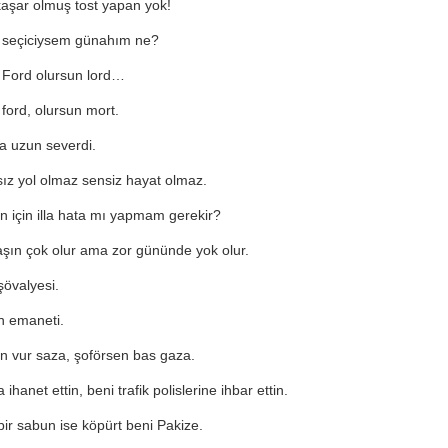
aşar olmuş tost yapan yok!
 seçiciysem günahım ne?
n Ford olursun lord…
 ford, olursun mort.
 uzun severdi.
ız yol olmaz sensiz hayat olmaz.
 için illa hata mı yapmam gerekir?
şın çok olur ama zor gününde yok olur.
şövalyesi.
n emaneti.
n vur saza, şoförsen bas gaza.
ihanet ettin, beni trafik polislerine ihbar ettin.
bir sabun ise köpürt beni Pakize.