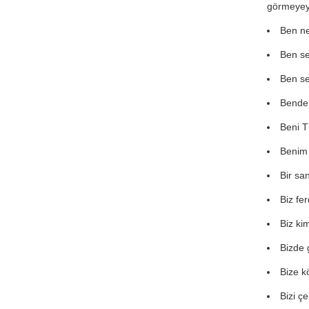
görmeyeyi
Ben ne
Ben se
Ben se
Benden
Beni T
Benim 
Bir sa
Biz fe
Biz ki
Bizde g
Bize kö
Bizi ç