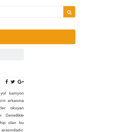
 yol kamyon
arın arkasına
özler okuyan
. Genellikle
ahip olan bu
 arasındadır.