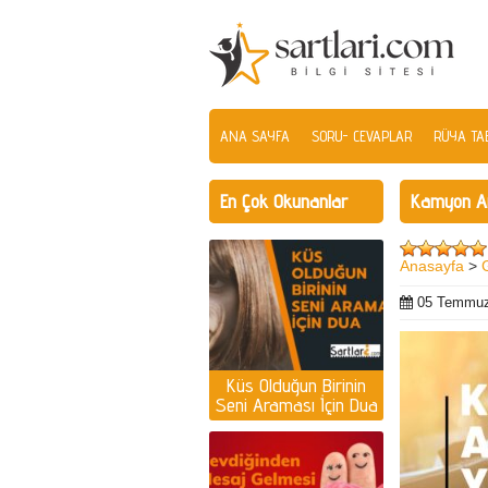
ANA SAYFA
SORU- CEVAPLAR
RÜYA TAB
En Çok Okunanlar
Kamyon Ar
Anasayfa
>
05 Temmuz
Küs Olduğun Birinin
Seni Araması İçin Dua
| Küs olan kişiyi
ayağına getirmek için
dua