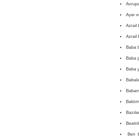
Avrupa
Ayar e
Azrail
Azrail
Baba 
Baba pa
Baba 
Babala
Babam 
Baktım
Bazılar
Beatni
Ben b