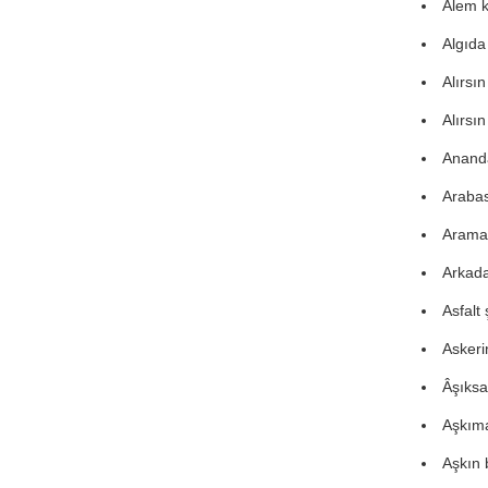
Âlem k
Algıda
Alırsı
Alırsın
Ananda
Arabas
Araman
Arkada
Asfalt 
Askeri
Âşıksa
Aşkıma 
Aşkın 