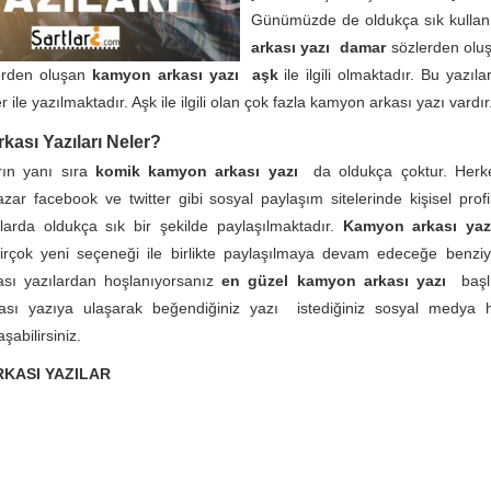
Günümüzde de oldukça sık kullan
arkası yazı damar
sözlerden oluş
erden oluşan
kamyon arkası yazı aşk
ile ilgili olmaktadır. Bu yazıla
r ile yazılmaktadır. Aşk ile ilgili olan çok fazla kamyon arkası yazı vardır
ası Yazıları Neler?
rın yanı sıra
komik kamyon arkası yazı
da oldukça çoktur. Herke
azar facebook ve twitter gibi sosyal paylaşım sitelerinde kişisel prof
falarda oldukça sık bir şekilde paylaşılmaktadır.
Kamyon arkası yaz
irçok yeni seçeneği ile birlikte paylaşılmaya devam edeceğe benziy
sı yazılardan hoşlanıyorsanız
en güzel kamyon arkası yazı
başl
sı yazıya ulaşarak beğendiğiniz yazı istediğiniz sosyal medya 
şabilirsiniz.
KASI YAZILAR