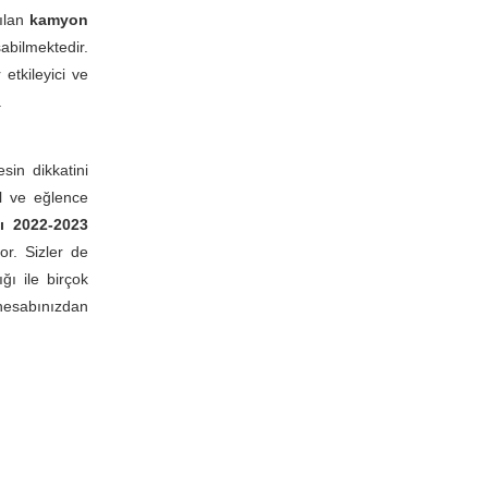
ılan
kamyon
abilmektedir.
r etkileyici ve
.
sin dikkatini
il ve eğlence
ı 2022-2023
or. Sizler de
ığı ile birçok
hesabınızdan