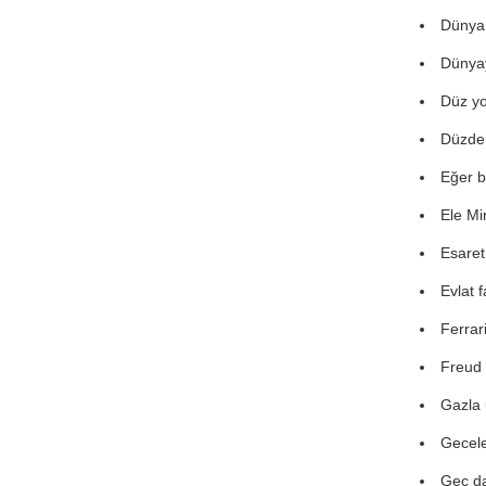
Dünya
Dünyay
Düz yo
Düzde 
Eğer b
Ele M
Esaret
Evlat 
Ferrar
Freud 
Gazla 
Gecele
Geç da