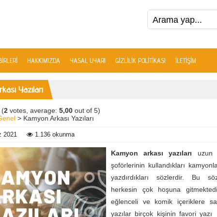
IRLERI
HAKKIMIZDA
YASAL UYARI
GIZLILIK POLITIKASI
İLETIŞIM
kası Yazıları
(
2
votes, average:
5,00
out of 5)
Genel
> Kamyon Arkası Yazıları
 2021
1.136 okunma
Kamyon arkası yazıları
uzun
şoförlerinin kullandıkları kamyonl
yazdırdıkları sözlerdir. Bu s
herkesin çok hoşuna gitmektedir
eğlenceli ve komik içeriklere s
yazılar birçok kişinin favori yazı