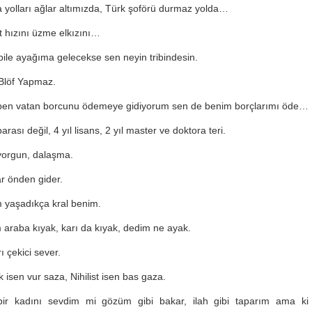
 yolları ağlar altımızda, Türk şoförü durmaz yolda…
t hızını üzme elkızını…
 bile ayağıma gelecekse sen neyin tribindesin.
 Blöf Yapmaz.
ben vatan borcunu ödemeye gidiyorum sen de benim borçlarımı öde…
rası değil, 4 yıl lisans, 2 yıl master ve doktora teri.
yorgun, dalaşma.
r önden gider.
yaşadıkça kral benim.
 araba kıyak, karı da kıyak, dedim ne ayak.
ı çekici sever.
k isen vur saza, Nihilist isen bas gaza.
ir kadını sevdim mi gözüm gibi bakar, ilah gibi taparım ama ki b