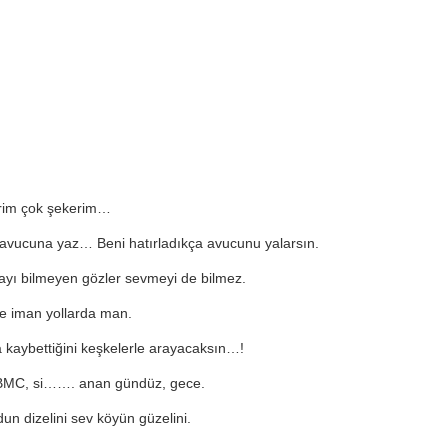
rim çok şekerim…
avucuna yaz… Beni hatırladıkça avucunu yalarsın.
yı bilmeyen gözler sevmeyi de bilmez.
te iman yollarda man.
a kaybettiğini keşkelerle arayacaksın…!
 BMC, si……. anan gündüz, gece.
dun dizelini sev köyün güzelini.