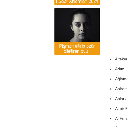
| Saat Anlamları 2024
Yılı Yorumlar
Pişman ettirip özür
dilettiren dua |
Pişmanlık duası var
4 teke
mı?
Adımı 
Ağlama
Ahiret
Ahlarl
Al bir
Al For