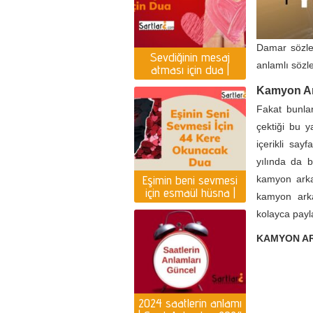
Damar sözl
Sevdiğinin mesaj
anlamlı sözle
atması için dua |
Yazması için dua
Kamyon Ark
Fakat bunla
çektiği bu y
içerikli say
yılında da b
Eşimin beni sevmesi
kamyon arka
için esmaül hüsna |
kamyon arka
Eşin seni sevmesi için
kolayca payla
dua
KAMYON AR
2024 saatlerin anlamı