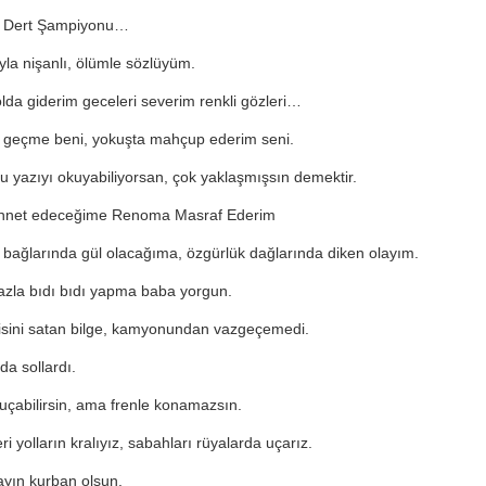
 Dert Şampiyonu…
la nişanlı, ölümle sözlüyüm.
lda giderim geceleri severim renkli gözleri…
geçme beni, yokuşta mahçup ederim seni.
u yazıyı okuyabiliyorsan, çok yaklaşmışsın demektir.
innet edeceğime Renoma Masraf Ederim
 bağlarında gül olacağıma, özgürlük dağlarında diken olayım.
fazla bıdı bıdı yapma baba yorgun.
isini satan bilge, kamyonundan vazgeçemedi.
da sollardı.
uçabilirsin, ama frenle konamazsın.
ri yolların kralıyız, sabahları rüyalarda uçarız.
yın kurban olsun.