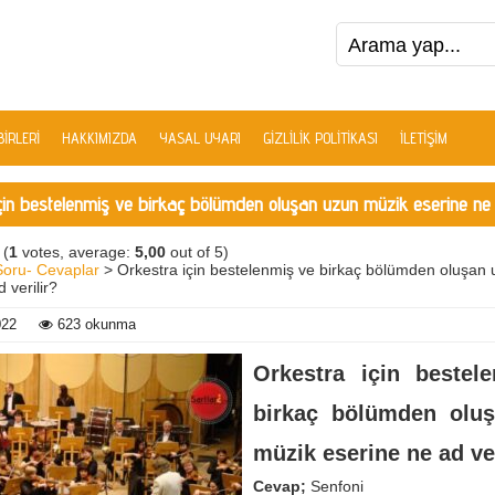
IRLERI
HAKKIMIZDA
YASAL UYARI
GIZLILIK POLITIKASI
İLETIŞIM
çin bestelenmiş ve birkaç bölümden oluşan uzun müzik eserine ne
(
1
votes, average:
5,00
out of 5)
Soru- Cevaplar
> Orkestra için bestelenmiş ve birkaç bölümden oluşan
 verilir?
022
623 okunma
Orkestra için bestel
birkaç bölümden olu
müzik eserine ne ad ver
Cevap;
Senfoni