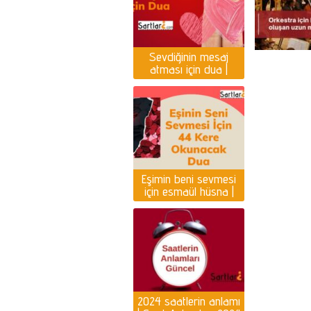
Sevdiğinin mesaj
atması için dua |
Yazması için dua
Eşimin beni sevmesi
için esmaül hüsna |
Eşin seni sevmesi için
dua
2024 saatlerin anlamı