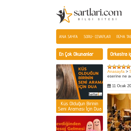
ANA SAYFA
SORU- CEVAPLAR
RÜYA TAB
En Çok Okunanlar
Orkestra i
verilir?
Anasayfa
>
eserine ne ad
11 Ocak 2
Küs Olduğun Birinin
Seni Araması İçin Dua
| Küs olan kişiyi
ayağına getirmek için
dua