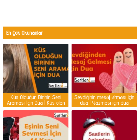
En Çok Okunanlar
Küs Olduğun Birinin Seni
Sevdiğinin mesaj atması için
Araması İçin Dua | Küs olan
dua | Yazması için dua
kişiyi ayağına getirmek için
dua