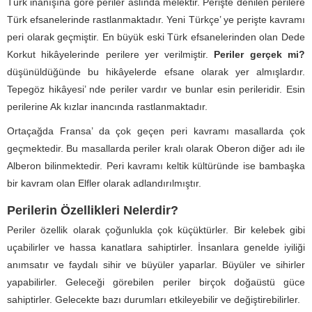
Türk inanışına göre periler aslında melektir. Perişte denilen perilere
Türk efsanelerinde rastlanmaktadır. Yeni Türkçe’ ye perişte kavramı
peri olarak geçmiştir. En büyük eski Türk efsanelerinden olan Dede
Korkut hikâyelerinde perilere yer verilmiştir.
Periler gerçek mi?
düşünüldüğünde bu hikâyelerde efsane olarak yer almışlardır.
Tepegöz hikâyesi’ nde periler vardır ve bunlar esin perileridir. Esin
perilerine Ak kızlar inancında rastlanmaktadır.
Ortaçağda Fransa’ da çok geçen peri kavramı masallarda çok
geçmektedir. Bu masallarda periler kralı olarak Oberon diğer adı ile
Alberon bilinmektedir. Peri kavramı keltik kültüründe ise bambaşka
bir kavram olan Elfler olarak adlandırılmıştır.
Perilerin Özellikleri Nelerdir?
Periler özellik olarak çoğunlukla çok küçüktürler. Bir kelebek gibi
uçabilirler ve hassa kanatlara sahiptirler. İnsanlara genelde iyiliği
anımsatır ve faydalı sihir ve büyüler yaparlar. Büyüler ve sihirler
yapabilirler. Geleceği görebilen periler birçok doğaüstü güce
sahiptirler. Gelecekte bazı durumları etkileyebilir ve değiştirebilirler.