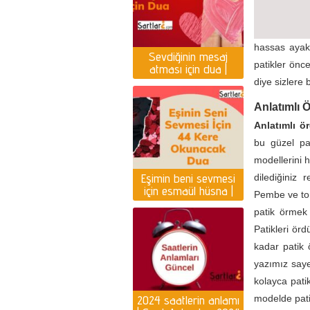
hassas ayakl
Sevdiğinin mesaj
patikler önce
atması için dua |
Yazması için dua
diye sizlere 
Anlatımlı 
Anlatımlı ö
bu güzel pat
modellerini 
Eşimin beni sevmesi
dilediğiniz 
için esmaül hüsna |
Pembe ve tonl
Eşin seni sevmesi için
patik örmek i
dua
Patikleri ör
kadar patik 
yazımız saye
kolayca patik
2024 saatlerin anlamı
modelde patik