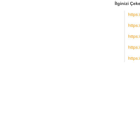
İlginizi Çeke
https:
https:
https:
https:
https: