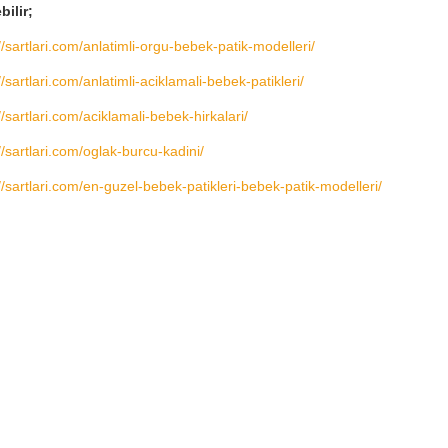
bilir;
//sartlari.com/anlatimli-orgu-bebek-patik-modelleri/
//sartlari.com/anlatimli-aciklamali-bebek-patikleri/
//sartlari.com/aciklamali-bebek-hirkalari/
//sartlari.com/oglak-burcu-kadini/
//sartlari.com/en-guzel-bebek-patikleri-bebek-patik-modelleri/