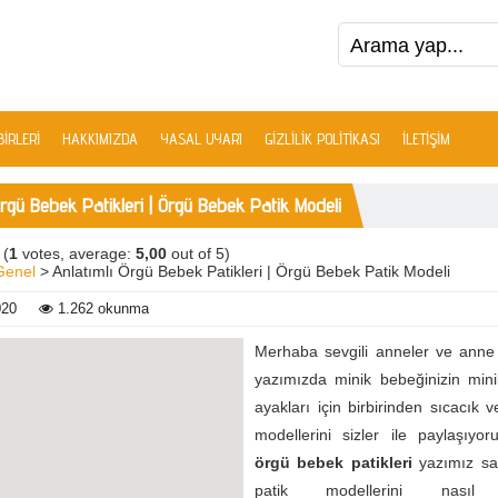
IRLERI
HAKKIMIZDA
YASAL UYARI
GIZLILIK POLITIKASI
İLETIŞIM
Örgü Bebek Patikleri | Örgü Bebek Patik Modeli
(
1
votes, average:
5,00
out of 5)
Genel
> Anlatımlı Örgü Bebek Patikleri | Örgü Bebek Patik Modeli
020
1.262 okunma
Merhaba sevgili anneler ve anne 
yazımızda minik bebeğinizin min
ayakları için birbirinden sıcacık 
modellerini sizler ile paylaşıyor
örgü bebek patikleri
yazımız sa
patik modellerini nasıl ö