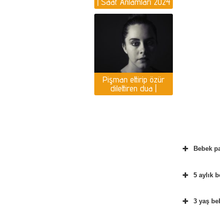
| Saat Anlamları 2024
Yılı Yorumlar
Pişman ettirip özür
dilettiren dua |
Pişmanlık duası var
mı?
Bebek pa
5 aylık 
3 yaş be