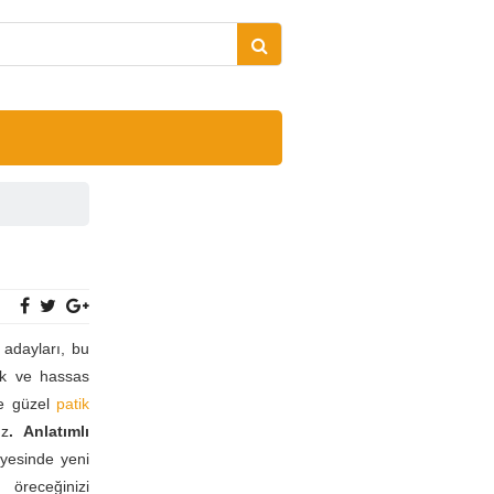
adayları, bu
ik ve hassas
ve güzel
patik
uz
. Anlatımlı
yesinde yeni
receğinizi