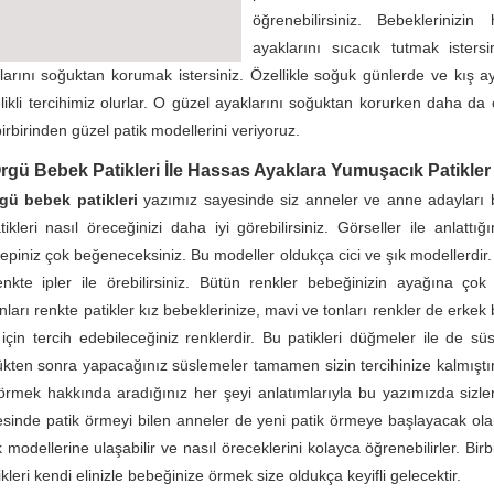
öğrenebilirsiniz. Bebeklerinizi
ayaklarını sıcacık tutmak isters
arını soğuktan korumak istersiniz. Özellikle soğuk günlerde ve kış a
likli tercihimiz olurlar. O güzel ayaklarını soğuktan korurken daha da 
birbirinden güzel patik modellerini veriyoruz.
Örgü Bebek Patikleri İle Hassas Ayaklara Yumuşacık Patikler
rgü bebek patikleri
yazımız sayesinde siz anneler ve anne adayları 
ikleri nasıl öreceğinizi daha iyi görebilirsiniz. Görseller ile anlattığ
hepiniz çok beğeneceksiniz. Bu modeller oldukça cici ve şık modellerdir.
renkte ipler ile örebilirsiniz. Bütün renkler bebeğinizin ayağına çok 
arı renkte patikler kız bebeklerinize, mavi ve tonları renkler de erkek
çin tercih edebileceğiniz renklerdir. Bu patikleri düğmeler ile de süsl
dükten sonra yapacağınız süslemeler tamamen sizin tercihinize kalmıştı
örmek hakkında aradığınız her şeyi anlatımlarıyla bu yazımızda sizle
sinde patik örmeyi bilen anneler de yeni patik örmeye başlayacak ol
 modellerine ulaşabilir ve nasıl öreceklerini kolayca öğrenebilirler. Bir
leri kendi elinizle bebeğinize örmek size oldukça keyifli gelecektir.