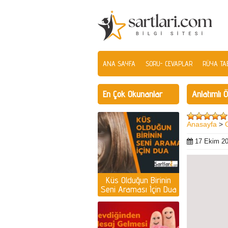
ANA SAYFA
SORU- CEVAPLAR
RÜYA TAB
En Çok Okunanlar
Anlatımlı 
Anasayfa
>
17 Ekim 2
Küs Olduğun Birinin
Seni Araması İçin Dua
| Küs olan kişiyi
ayağına getirmek için
dua