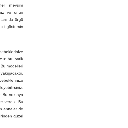
n her mevsim
iniz ve onun
ylarında örgü
cici göstersin
bebeklerinize
ımız bu patik
 Bu modelleri
yakışacaktır.
 bebeklerinize
eyebilirsiniz.
r. Bu noktaya
re verdik. Bu
an anneler de
birinden güzel