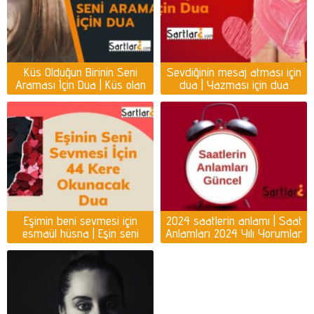
Küs Olduğun Birinin Seni
Sevdiğinin mesaj atması için
Araması İçin Dua | Küs olan
dua | Yazması için dua
kişiyi ayağına getirmek için
dua
Eşimin beni sevmesi için
2024 saatlerin anlamı | Saat
esmaül hüsna | Eşin seni
Anlamları 2024 Yılı Yorumlar
sevmesi için dua