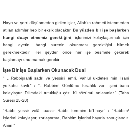
Hayrı ve şerri düşünmeden girilen işler, Allah’ın rahmeti istenmeden
atılan adımlar hep bir eksik olacaktır.
Bu yüzden bir işe başlarken
hangi duayı etmemiz gerektiğini
, işlerimizi kolaylaştırmak için
hangi ayetin, hangi surenin okunması gerektiğini bilmek
gerekmektedir. Her şeyden önce her işe besmele çekerek
başlamayı unutmamak gerekir.
İşte Bir İşe Başlarken Okunacak Dua!
“ …Rabbişrahli sadri ve yessirli emri. Vahlul ukdeten min lisani
yefkahu kavli.” / “…Rabbim! Gönlüme ferahlık ver. İşimi bana
kolaylaştır. Dilimdeki tutukluğu çöz. Ki sözümü anlasınlar.” (Taha
Suresi 25-28)
“Rabbi yessir velâ tuassir Rabbi temmim bi’l-hayr” / “Rabbim!
İşlerimi kolaylaştır, zorlaştırma, Rabbim işlerimi hayırla sonuçlandır.
Amin!”