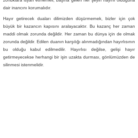
zorluklara isyan etmemeli, başına gelen her şeyin hayırlı olduğuna
dair inancını korumalıdır.
Hayır getirecek duaları dilimizden düşürmemek, bizler için çok
büyük bir kazancın kapısını aralayacaktır. Bu kazanç her zaman
maddi olmak zorunda değildir. Her zaman bu dünya için de olmak
zorunda değildir. Edilen duanın karşılığı alınmadığından hayırlısının
bu olduğu kabul edilmedilir. Hayırlısı değilse, gelişi hayır
getirmeyecekse herhangi bir işin uzakta durması, gönlümüzden de
silinmesi istenmelidir.