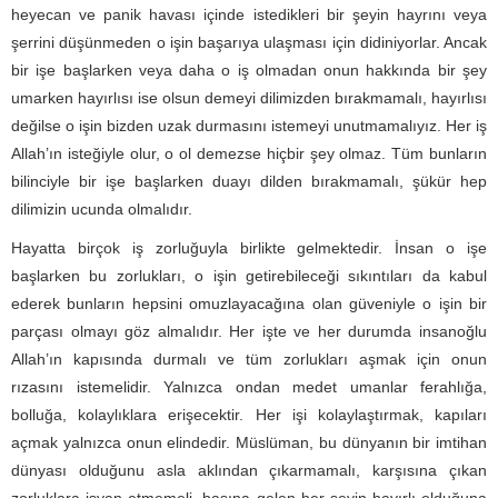
heyecan ve panik havası içinde istedikleri bir şeyin hayrını veya
şerrini düşünmeden o işin başarıya ulaşması için didiniyorlar. Ancak
bir işe başlarken veya daha o iş olmadan onun hakkında bir şey
umarken hayırlısı ise olsun demeyi dilimizden bırakmamalı, hayırlısı
değilse o işin bizden uzak durmasını istemeyi unutmamalıyız. Her iş
Allah’ın isteğiyle olur, o ol demezse hiçbir şey olmaz. Tüm bunların
bilinciyle bir işe başlarken duayı dilden bırakmamalı, şükür hep
dilimizin ucunda olmalıdır.
Hayatta birçok iş zorluğuyla birlikte gelmektedir. İnsan o işe
başlarken bu zorlukları, o işin getirebileceği sıkıntıları da kabul
ederek bunların hepsini omuzlayacağına olan güveniyle o işin bir
parçası olmayı göz almalıdır. Her işte ve her durumda insanoğlu
Allah’ın kapısında durmalı ve tüm zorlukları aşmak için onun
rızasını istemelidir. Yalnızca ondan medet umanlar ferahlığa,
bolluğa, kolaylıklara erişecektir. Her işi kolaylaştırmak, kapıları
açmak yalnızca onun elindedir. Müslüman, bu dünyanın bir imtihan
dünyası olduğunu asla aklından çıkarmamalı, karşısına çıkan