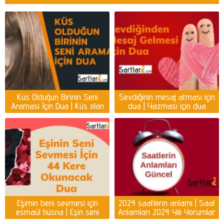
Küs Olduğun Birinin Seni
Sevdiğinin mesaj atması için
Araması İçin Dua | Küs olan
dua | Yazması için dua
kişiyi ayağına getirmek için
dua
Eşimin beni sevmesi için
2024 saatlerin anlamı | Saat
esmaül hüsna | Eşin seni
Anlamları 2024 Yılı Yorumlar
sevmesi için dua