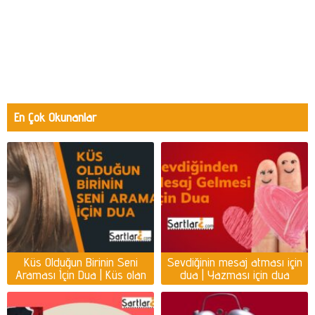
En Çok Okunanlar
Küs Olduğun Birinin Seni
Sevdiğinin mesaj atması için
Araması İçin Dua | Küs olan
dua | Yazması için dua
kişiyi ayağına getirmek için
dua