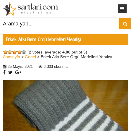
Erkek Atkı Bere Örgü Modelleri Yapılışı
(
2
votes, average:
4,00
out of 5)
Anasayfa
>
Genel
> Erkek Atkı Bere Örgü Modelleri Yapılışı
25 Mayıs 2021
3.303 okunma