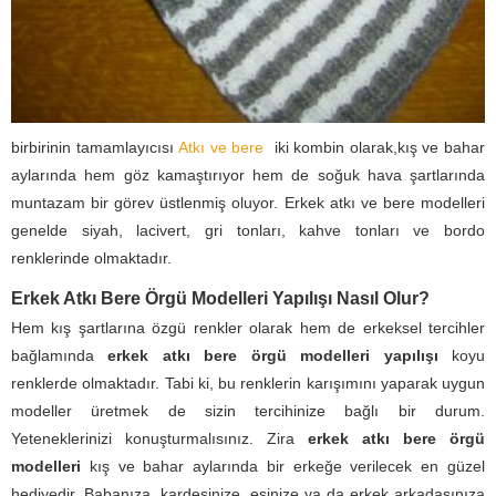
birbirinin tamamlayıcısı
Atkı ve bere
iki kombin olarak,kış ve bahar
aylarında hem göz kamaştırıyor hem de soğuk hava şartlarında
muntazam bir görev üstlenmiş oluyor. Erkek atkı ve bere modelleri
genelde siyah, lacivert, gri tonları, kahve tonları ve bordo
renklerinde olmaktadır.
Erkek Atkı Bere Örgü Modelleri Yapılışı Nasıl Olur?
Hem kış şartlarına özgü renkler olarak hem de erkeksel tercihler
bağlamında
erkek atkı bere örgü modelleri yapılışı
koyu
renklerde olmaktadır. Tabi ki, bu renklerin karışımını yaparak uygun
modeller üretmek de sizin tercihinize bağlı bir durum.
Yeteneklerinizi konuşturmalısınız. Zira
erkek atkı bere örgü
modelleri
kış ve bahar aylarında bir erkeğe verilecek en güzel
hediyedir. Babanıza, kardeşinize, eşinize ya da erkek arkadaşınıza