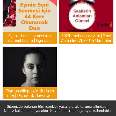
Eşimin beni sevmesi için
2024 saatlerin anlamı | Saat
esmaül hüsna | Eşin seni
Anlamları 2024 Yılı Yorumlar
sevmesi için dua
Pişman ettirip özür dilettiren
dua | Pişmanlık duası var
mı?
Sitemizde bulunan tüm içerikler yasal olarak koruma altındadır.
İzinsiz kullanılması yasaktır. Kaynak belirtmek şartıyla kullanılabilir.