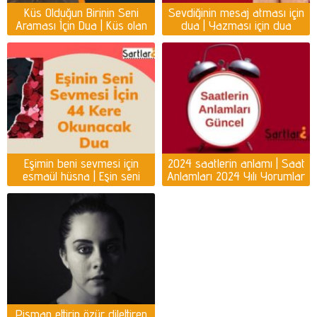
Küs Olduğun Birinin Seni
Sevdiğinin mesaj atması için
Araması İçin Dua | Küs olan
dua | Yazması için dua
kişiyi ayağına getirmek için
dua
Eşimin beni sevmesi için
2024 saatlerin anlamı | Saat
esmaül hüsna | Eşin seni
Anlamları 2024 Yılı Yorumlar
sevmesi için dua
Pişman ettirip özür dilettiren