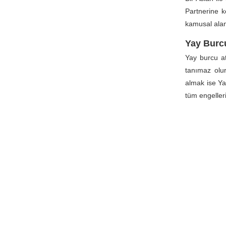
Partnerine ke
kamusal alan
Yay Burc
Yay burcu a
tanımaz olur
almak ise Ya
tüm engeller