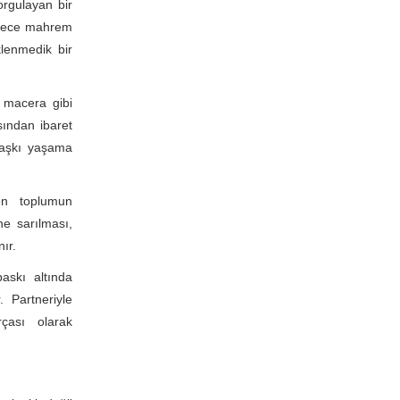
orgulayan bir
sadece mahrem
lenmedik bir
 macera gibi
sından ibaret
l aşkı yaşama
en toplumun
ne sarılması,
ır.
askı altında
. Partneriyle
çası olarak