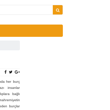
nda her burç
azı insanlar
lıplara bağlı
hremiyetin
eden burçlar