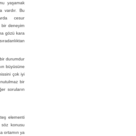
unu yaşamak
a vardır. Bu
arda cesur
 bir deneyim
aha gözü kara
sıradanlıktan
 bir durumdur
nın büyüsüne
issini çok iyi
unutulmaz bir
ğer soruların
teş elementi
şk söz konusu
sa ortamın ya