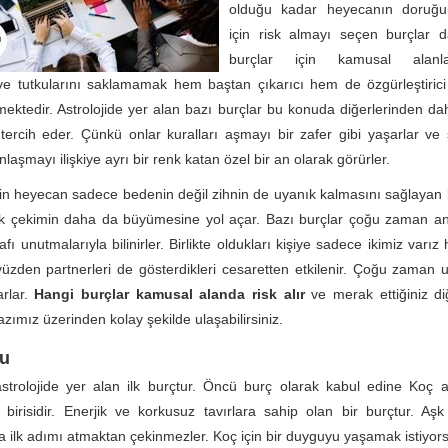
olduğu kadar heyecanın doruğ
için risk almayı seçen burçlar d
burçlar için kamusal alanl
e tutkularını saklamamak hem baştan çıkarıcı hem de özgürleştirici
mektedir. Astrolojide yer alan bazı burçlar bu konuda diğerlerinden d
ercih eder. Çünkü onlar kuralları aşmayı bir zafer gibi yaşarlar ve 
nlaşmayı ilişkiye ayrı bir renk katan özel bir an olarak görürler.
çin heyecan sadece bedenin değil zihnin de uyanık kalmasını sağlayan
ak çekimin daha da büyümesine yol açar. Bazı burçlar çoğu zaman a
afı unutmalarıyla bilinirler. Birlikte oldukları kişiye sadece ikimiz varız h
 yüzden partnerleri de gösterdikleri cesaretten etkilenir. Çoğu zaman 
arlar.
Hangi burçlar kamusal alanda risk alır
ve merak ettiğiniz di
azımız üzerinden kolay şekilde ulaşabilirsiniz.
u
strolojide yer alan ilk burçtur. Öncü burç olarak kabul edine Koç a
 birisidir. Enerjik ve korkusuz tavırlara sahip olan bir burçtur. A
 ilk adımı atmaktan çekinmezler. Koç için bir duyguyu yaşamak istiyor