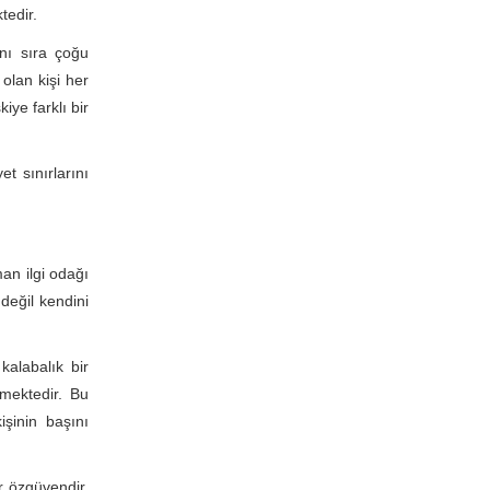
tedir.
nı sıra çoğu
olan kişi her
iye farklı bir
 sınırlarını
an ilgi odağı
değil kendini
 kalabalık bir
lmektedir. Bu
şinin başını
r özgüvendir.