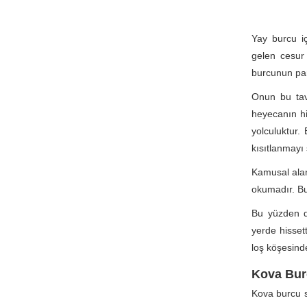
Yay burcu i
gelen cesur
burcunun part
Onun bu tav
heyecanın hi
yolculuktur.
kısıtlanmayı
Kamusal alan
okumadır. Bu
Bu yüzden du
yerde hisset
loş köşesinde
Kova Bur
Kova burcu sı