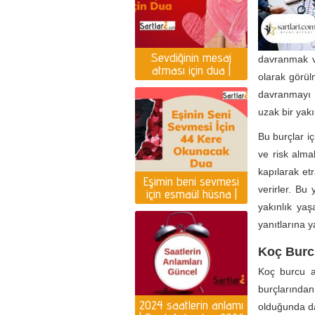
Sevdiğinin mesaj
davranmak v
atması için dua |
olarak görül
Yazması için dua
davranmayı t
uzak bir yakı
Bu burçlar i
ve risk alm
kapılarak etr
Eşimin beni sevmesi
verirler. Bu
için esmaül hüsna |
Eşin seni sevmesi için
yakınlık yaş
dua
yanıtlarına y
Koç Burc
Koç burcu a
burçlarından
2024 saatlerin anlamı
olduğunda da