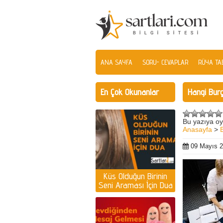
ANA SAYFA
SORU- CEVAPLAR
RÜYA TAB
En Çok Okunanlar
Hangi Burç
Bu yazıya oy
Anasayfa
>
09 Mayıs 
Küs Olduğun Birinin
Seni Araması İçin Dua
| Küs olan kişiyi
ayağına getirmek için
dua