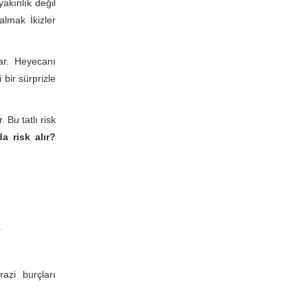
yakınlık değil
lmak İkizler
ar. Heyecanı
 bir sürprizle
Bu tatlı risk
 risk alır?
.
azi burçları