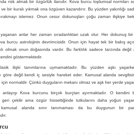
da risk almak bir özgürlük ilanıdır. Kova burcu toplumsal normları s
r ve bir kuralı yıkmak ona özgüven kazandırır. Bu yüzden yakınlığı 
bırakmayı istemez. Onun cesur dokunuşları çoğu zaman ilişkiye bek
e yaşanan anlar her zaman sıradanlıktan uzak olur. Her dokunuş bir
Kova burcu astrolojinin devrimcisidir. Onun için hayat tek bir bakış açı
rklı olmak onun doğasında vardır. Bu farklılık sadece tarzında deği
kendini göstermektedir.
lasik ilişki tanımlarına uymamaktadır. Bu yüzden aşkı yaşark
ne göre değil kendi iç sesiyle hareket eder. Kamusal alanda sevgilisi
için normaldir. Çünkü duyguların mekanı olmaz ve aşk her yerde yaşan
 anlayışı Kova burcunu birçok burçtan ayırmaktadır. O kendini b
e geri çekilir ama özgür hissettiğinde tutkularını daha yoğun yaşar
en kamusal alanda sınır tanımaması da bu duygunun bir par
dır.
urcu