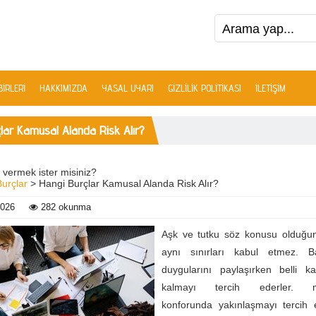
IRLERI
HAKKIMIZDA
YASAL UYARI
GIZLILIK POLITIKASI
İLETIŞIM
lar Kamusal Alanda Risk Alır?
 vermek ister misiniz?
Burçlar
> Hangi Burçlar Kamusal Alanda Risk Alır?
2026
282 okunma
Aşk ve tutku söz konusu olduğu
aynı sınırları kabul etmez. B
duygularını paylaşırken belli ka
kalmayı tercih ederler. ma
konforunda yakınlaşmayı tercih 