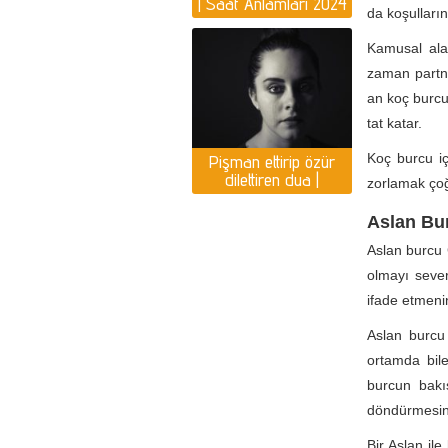
| Saat Anlamları 2024
da koşulları
Yılı Yorumlar
Kamusal ala
zaman partne
an koç burcun
tat katar.
Koç burcu i
Pişman ettirip özür
dilettiren dua |
zorlamak ço
Pişmanlık duası var
mı?
Aslan Bu
Aslan burcu 
olmayı sever
ifade etmenin 
Aslan burcu p
ortamda bile
burcun bakı
döndürmesini
Bir Aslan il