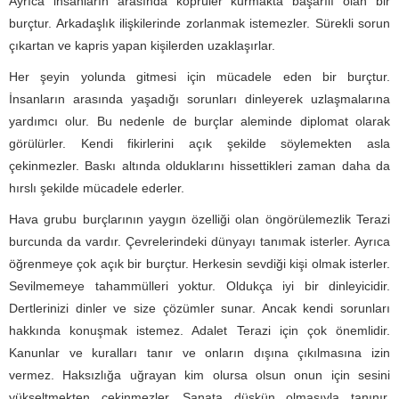
Ayrıca insanların arasında köprüler kurmakta başarılı olan bir
burçtur. Arkadaşlık ilişkilerinde zorlanmak istemezler. Sürekli sorun
çıkartan ve kapris yapan kişilerden uzaklaşırlar.
Her şeyin yolunda gitmesi için mücadele eden bir burçtur.
İnsanların arasında yaşadığı sorunları dinleyerek uzlaşmalarına
yardımcı olur. Bu nedenle de burçlar aleminde diplomat olarak
görülürler. Kendi fikirlerini açık şekilde söylemekten asla
çekinmezler. Baskı altında olduklarını hissettikleri zaman daha da
hırslı şekilde mücadele ederler.
Hava grubu burçlarının yaygın özelliği olan öngörülemezlik Terazi
burcunda da vardır. Çevrelerindeki dünyayı tanımak isterler. Ayrıca
öğrenmeye çok açık bir burçtur. Herkesin sevdiği kişi olmak isterler.
Sevilmemeye tahammülleri yoktur. Oldukça iyi bir dinleyicidir.
Dertlerinizi dinler ve size çözümler sunar. Ancak kendi sorunları
hakkında konuşmak istemez. Adalet Terazi için çok önemlidir.
Kanunlar ve kuralları tanır ve onların dışına çıkılmasına izin
vermez. Haksızlığa uğrayan kim olursa olsun onun için sesini
yükseltmekten çekinmezler. Sanata düşkün olmasıyla tanınır.