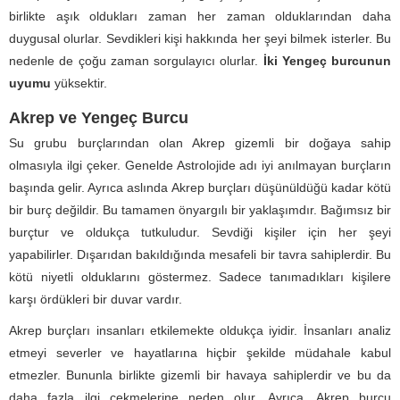
birlikte aşık oldukları zaman her zaman olduklarından daha
duygusal olurlar. Sevdikleri kişi hakkında her şeyi bilmek isterler. Bu
nedenle de çoğu zaman sorgulayıcı olurlar.
İki Yengeç burcunun
uyumu
yüksektir.
Akrep ve Yengeç Burcu
Su grubu burçlarından olan Akrep gizemli bir doğaya sahip
olmasıyla ilgi çeker. Genelde Astrolojide adı iyi anılmayan burçların
başında gelir. Ayrıca aslında Akrep burçları düşünüldüğü kadar kötü
bir burç değildir. Bu tamamen önyargılı bir yaklaşımdır. Bağımsız bir
burçtur ve oldukça tutkuludur. Sevdiği kişiler için her şeyi
yapabilirler. Dışarıdan bakıldığında mesafeli bir tavra sahiplerdir. Bu
kötü niyetli olduklarını göstermez. Sadece tanımadıkları kişilere
karşı ördükleri bir duvar vardır.
Akrep burçları insanları etkilemekte oldukça iyidir. İnsanları analiz
etmeyi severler ve hayatlarına hiçbir şekilde müdahale kabul
etmezler. Bununla birlikte gizemli bir havaya sahiplerdir ve bu da
daha fazla ilgi çekmelerine neden olur. Ayrıca, Akrep burcu