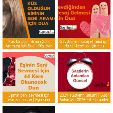
Küs Olduğun Birinin Seni
Sevdiğinin mesaj atması için
Araması İçin Dua | Küs olan
dua | Yazması için dua
kişiyi ayağına getirmek için
dua
Eşimin beni sevmesi için
2024 saatlerin anlamı | Saat
esmaül hüsna | Eşin seni
Anlamları 2024 Yılı Yorumlar
sevmesi için dua