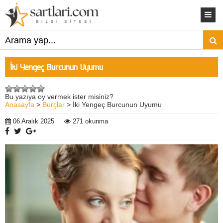
İki Yengeç Burcunun Uyumu
Bu yazıya oy vermek ister misiniz?
Anasayfa
>
Burçlar
> İki Yengeç Burcunun Uyumu
06 Aralık 2025
271 okunma