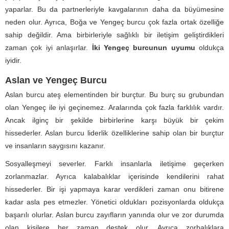
yaparlar. Bu da partnerleriyle kavgalarının daha da büyümesine
neden olur. Ayrıca, Boğa ve Yengeç burcu çok fazla ortak özelliğe
sahip değildir. Ama birbirleriyle sağlıklı bir iletişim geliştirdikleri
zaman çok iyi anlaşırlar.
İki Yengeç burcunun uyumu
oldukça
iyidir.
Aslan ve Yengeç Burcu
Aslan burcu ateş elementinden bir burçtur. Bu burç su grubundan
olan Yengeç ile iyi geçinemez. Aralarında çok fazla farklılık vardır.
Ancak ilginç bir şekilde birbirlerine karşı büyük bir çekim
hissederler. Aslan burcu liderlik özelliklerine sahip olan bir burçtur
ve insanların saygısını kazanır.
Sosyalleşmeyi severler. Farklı insanlarla iletişime geçerken
zorlanmazlar. Ayrıca kalabalıklar içerisinde kendilerini rahat
hissederler. Bir işi yapmaya karar verdikleri zaman onu bitirene
kadar asla pes etmezler. Yönetici oldukları pozisyonlarda oldukça
başarılı olurlar. Aslan burcu zayıfların yanında olur ve zor durumda
olan kişilere her zaman destek olur. Ayrıca zorbalıklara