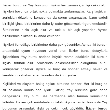
İkizler burcu ve Yay burcunun ilişkisi her zaman için ilgi çekici olur.
İlişkileri boyunca ortak nokta bulmakta zorlanmazlar. Karşılaştıkları
zorlukları düzeltme konusunda da sorun yaşamazlar. Uzun vadeli
bir ilişki içinse birbirlerine daha iyi sabır göstermeleri gerekmektedir.
Birbirlerine hızla aşık olur ve tutkulu bir aşk yaşarlar. Ayrıca
birbirlerinin dikkatini ilk anda çekerler.
İlişkileri ilerledikçe birbirlerine daha çok güvenirler. Ayrıca iki burcun
arasındaki uyum heyecan verici olur. İkizler burcu detaylarla
ilgilenirken Yay burcu sadece büyük resme odaklıdır. İki burcun
ilişkisi fırtınalı olur. Aralarında anlaşmazlıklar olduğunda bunu
konuşarak çözerler. Ayrıca iki burç da sohbet etmeyi sever ve
kendilerini rahatsız eden konuları da konuşurlar.
Kişilikleri ve olaylara bakış açıları birbirine benzer. Her iki burç da
sır saklama konusunda iyidir. İkizler, Yay burcuna göre daha
dengesizdir. Yay burcu ise partnerine alan tanıma konusunda
kötüdür. Bazen çok müdahaleci olabilir. Ayrıca İkizler burcu ile Yay
burcunun arasındaki ilişki ve çekim çok güçlüdür.
İkizler burcu