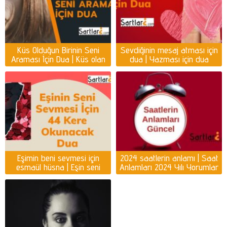
Küs Olduğun Birinin Seni
Sevdiğinin mesaj atması için
Araması İçin Dua | Küs olan
dua | Yazması için dua
kişiyi ayağına getirmek için
dua
Eşimin beni sevmesi için
2024 saatlerin anlamı | Saat
esmaül hüsna | Eşin seni
Anlamları 2024 Yılı Yorumlar
sevmesi için dua