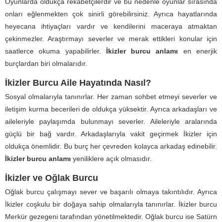
Oyunlarda oldukça rekabetçilerdir ve bu nedenle oyunlar sırasında
onları eğlenmekten çok sinirli görebilirsiniz. Ayrıca hayatlarında
heyecana ihtiyaçları vardır ve kendilerini maceraya atmaktan
çekinmezler. Araştırmayı severler ve merak ettikleri konular için
saatlerce okuma yapabilirler.
İkizler burcu anlamı
en enerjik
burçlardan biri olmalarıdır.
İkizler Burcu Aile Hayatında Nasıl?
Sosyal olmalarıyla tanınırlar. Her zaman sohbet etmeyi severler ve
iletişim kurma becerileri de oldukça yüksektir. Ayrıca arkadaşları ve
aileleriyle paylaşımda bulunmayı severler. Aileleriyle aralarında
güçlü bir bağ vardır. Arkadaşlarıyla vakit geçirmek İkizler için
oldukça önemlidir. Bu burç her çevreden kolayca arkadaş edinebilir.
İkizler burcu anlamı
yeniliklere açık olmasıdır.
İkizler ve Oğlak Burcu
Oğlak burcu çalışmayı sever ve başarılı olmaya takıntılıdır. Ayrıca
İkizler coşkulu bir doğaya sahip olmalarıyla tanınırlar. İkizler burcu
Merkür gezegeni tarafından yönetilmektedir. Oğlak burcu ise Satürn