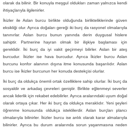
olarak da bilinir. Bir konuyla meşgul oldukları zaman yalnızca kendi
ihtiyaçlarıyla ilgilenirler.
İkizler ile Aslan burcu birlikte olduğunda birlikteliklerinde güven
eksikliği olur. Ayrıca doğaları gereği iki burç da rasyonel olmalarıyla
tanınırlar. Aslan burcu bunun yanında derin duygusal hislere
sahiptir. Partnerine hayran olmak bir ilişkiye başlaması için
gereklidir. İki burç da iyi vakit geçirmeyi bilirler. Aslan bir ateş
burcudur. İkizler ise hava burcudur. Ayrıca İkizler burcu Aslan
burcunu konfor alanının dışına itme konusunda başarılıdır. Aslan
burcu ise İkizler burcunun her konuda destekçisi olurlar.
İki burç da oldukça önemli ortak özelliklere sahip olurlar. İki burç da
sosyaldir ve arkadaş çevreleri geniştir. Birlikte eğlenmeyi severler
ancak liderlik için rekabet edebilirler. Ayrıca aralarındaki uyum doğal
olarak ortaya çıkar. Her iki burç da oldukça meraklıdır. Yeni şeyleri
öğrenme konusunda oldukça isteklilerdir. Aslan burçları plancı
olmalarıyla bilinirler. İkizler burcu ise anlık olarak karar almalarıyla
bilinirler. Ayrıca bu durum aralarında sorun yaşanmasına neden