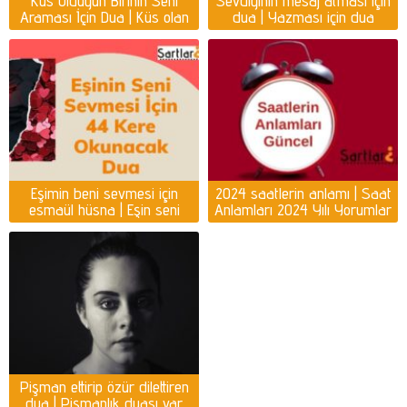
Küs Olduğun Birinin Seni
Sevdiğinin mesaj atması için
Araması İçin Dua | Küs olan
dua | Yazması için dua
kişiyi ayağına getirmek için
dua
Eşimin beni sevmesi için
2024 saatlerin anlamı | Saat
esmaül hüsna | Eşin seni
Anlamları 2024 Yılı Yorumlar
sevmesi için dua
Pişman ettirip özür dilettiren
dua | Pişmanlık duası var