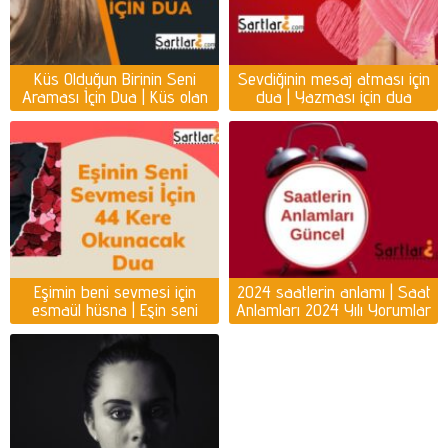
Küs Olduğun Birinin Seni
Sevdiğinin mesaj atması için
Araması İçin Dua | Küs olan
dua | Yazması için dua
kişiyi ayağına getirmek için
dua
Eşimin beni sevmesi için
2024 saatlerin anlamı | Saat
esmaül hüsna | Eşin seni
Anlamları 2024 Yılı Yorumlar
sevmesi için dua