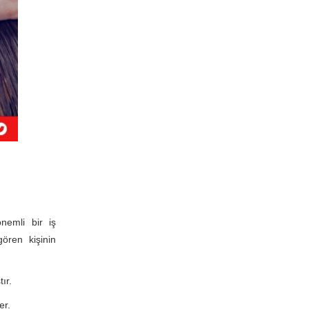
nemli bir iş
ören kişinin
ır.
er.