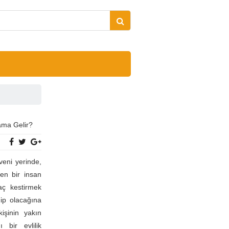
ama Gelir?
veni yerinde,
len bir insan
aç kestirmek
ip olacağına
işinin yakın
 bir evlilik