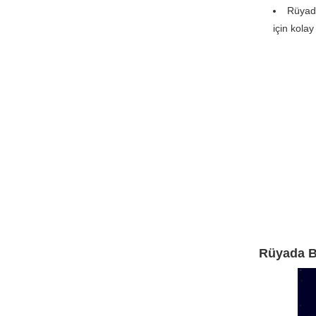
Rüyada
için kola
Rüyada B