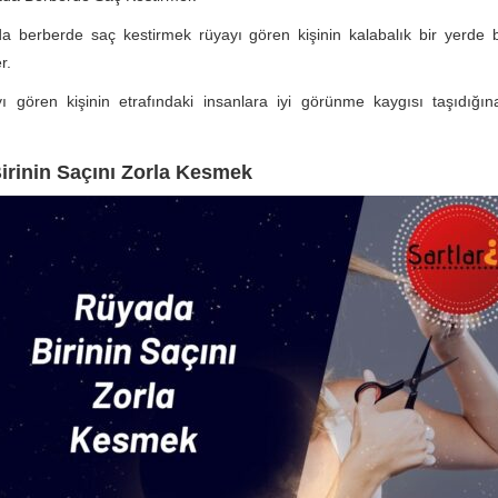
a berberde saç kestirmek rüyayı gören kişinin kalabalık bir yerde 
r.
ı gören kişinin etrafındaki insanlara iyi görünme kaygısı taşıdığın
irinin Saçını Zorla Kesmek