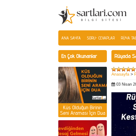
ANA SAYFA
SORU- CEVAPLAR
RÜYA TAB
En Çok Okunanlar
Rüyada Sa
Anasayfa
>
03 Nisan 2
Küs Olduğun Birinin
Seni Araması İçin Dua
| Küs olan kişiyi
ayağına getirmek için
dua