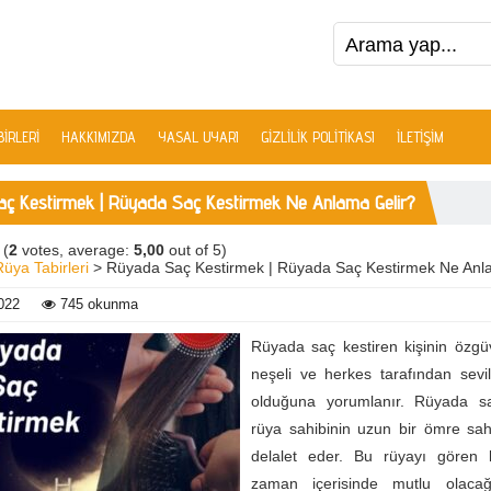
IRLERI
HAKKIMIZDA
YASAL UYARI
GIZLILIK POLITIKASI
İLETIŞIM
ç Kestirmek | Rüyada Saç Kestirmek Ne Anlama Gelir?
(
2
votes, average:
5,00
out of 5)
Rüya Tabirleri
> Rüyada Saç Kestirmek | Rüyada Saç Kestirmek Ne Anl
022
745 okunma
Rüyada saç kestiren kişinin özgü
neşeli ve herkes tarafından sevi
olduğuna yorumlanır. Rüyada s
rüya sahibinin uzun bir ömre sah
delalet eder. Bu rüyayı gören k
zaman içerisinde mutlu olacağı