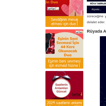
süreceğine y
Sevdiğinin mesaj
delalet eder.
atması için dua |
Yazması için dua
Rüyada A
Eşimin beni sevmesi
için esmaül hüsna |
Eşin seni sevmesi için
dua
2024 saatlerin anlamı