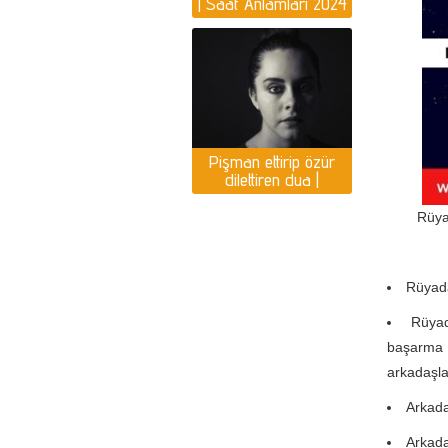
| Saat Anlamları 2024
Yılı Yorumlar
Pişman ettirip özür
dilettiren dua |
Pişmanlık duası var
mı?
Rüya
Rüyada
Rüyad
başarma 
arkadaşla
Arkada
Arkada