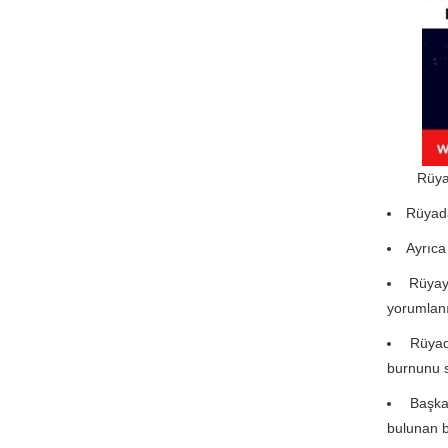
Rüya
Rüyada
Ayrıca
Rüyay
yorumlanı
Rüyad
burnunu s
Başka
bulunan b