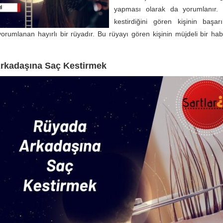
yapması olarak da yorumlanır.
kestirdiğini gören kişinin başar
orumlanan hayırlı bir rüyadır. Bu rüyayı gören kişinin müjdeli bir ha
rkadaşına Saç Kestirmek