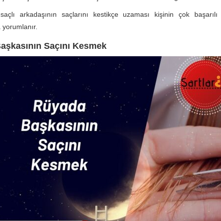
saçlı arkadaşının saçlarını kestikçe uzaması kişinin çok başarılı 
 yorumlanır.
aşkasının Saçını Kesmek