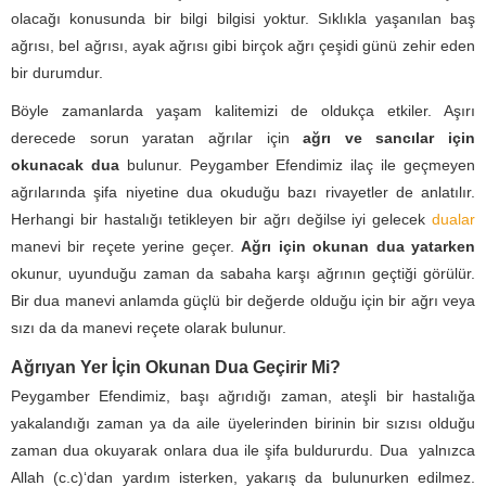
olacağı konusunda bir bilgi bilgisi yoktur. Sıklıkla yaşanılan baş
ağrısı, bel ağrısı, ayak ağrısı gibi birçok ağrı çeşidi günü zehir eden
bir durumdur.
Böyle zamanlarda yaşam kalitemizi de oldukça etkiler. Aşırı
derecede sorun yaratan ağrılar için
ağrı ve sancılar için
okunacak dua
bulunur. Peygamber Efendimiz ilaç ile geçmeyen
ağrılarında şifa niyetine dua okuduğu bazı rivayetler de anlatılır.
Herhangi bir hastalığı tetikleyen bir ağrı değilse iyi gelecek
dualar
manevi bir reçete yerine geçer.
Ağrı için okunan dua yatarken
okunur, uyunduğu zaman da sabaha karşı ağrının geçtiği görülür.
Bir dua manevi anlamda güçlü bir değerde olduğu için bir ağrı veya
sızı da da manevi reçete olarak bulunur.
Ağrıyan Yer İçin Okunan Dua Geçirir Mi?
Peygamber Efendimiz, başı ağrıdığı zaman, ateşli bir hastalığa
yakalandığı zaman ya da aile üyelerinden birinin bir sızısı olduğu
zaman dua okuyarak onlara dua ile şifa buldururdu. Dua yalnızca
Allah (c.c)‘dan yardım isterken, yakarış da bulunurken edilmez.