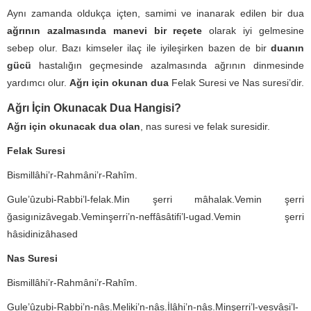
Aynı zamanda oldukça içten, samimi ve inanarak edilen bir dua
ağrının azalmasında manevi bir reçete
olarak iyi gelmesine
sebep olur. Bazı kimseler ilaç ile iyileşirken bazen de bir
duanın
gücü
hastalığın geçmesinde azalmasında ağrının dinmesinde
yardımcı olur.
Ağrı için okunan dua
Felak Suresi ve Nas suresi’dir.
Ağrı İçin Okunacak Dua Hangisi?
Ağrı için okunacak dua olan
, nas suresi ve felak suresidir.
Felak Suresi
Bismillâhi’r-Rahmâni’r-Rahîm.
Gule’ûzubi-Rabbi’l-felak.Min şerri mâhalak.Vemin şerri
ğasigınizâvegab.Veminşerri’n-neffâsâtifi’l-ugad.Vemin şerri
hâsidinizâhased
Nas Suresi
Bismillâhi’r-Rahmâni’r-Rahîm.
Gule’ûzubi-Rabbi’n-nâs.Meliki’n-nâs.İlâhi’n-nâs.Minşerri’l-vesvâsi’l-