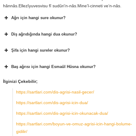
hânnâs.Ellezîyuvesvisu fî sudûri’n-nâs.Mine’l-cinneti ve’n-nâs.
Ağrı için hangi sure okunur?
Diş ağrıdığında hangi dua okunur?
Şifa için hangi sureler okunur?
Baş ağrısı için hangi Esmaül Hüsna okunur?
İlginizi Çekebilir;
https://sartlari.com/dis-agrisi-nasil-gecer/
https://sartlari.com/dis-agrisi-icin-dua/
https://sartlari.com/dis-agrisi-icin-okunacak-dua/
https://sartlari.com/boyun-ve-omuz-agrisi-icin-hangi-bolume-
gidilir/