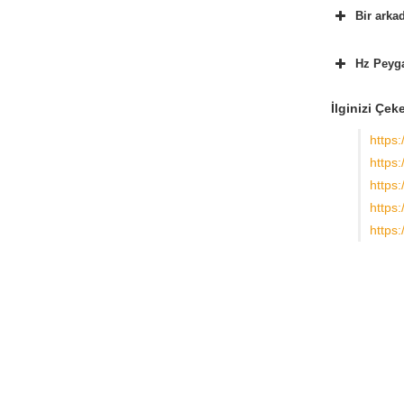
Bir arka
Hz Peyga
İlginizi Çeke
https:
https:
https
https:
https: