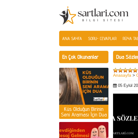
ANA SAYFA
SORU- CEVAPLAR
RÜYA TAB
En Çok Okunanlar
Dua Sözler
Anasayfa
>
05 Eylül 2
Küs Olduğun Birinin
Seni Araması İçin Dua
| Küs olan kişiyi
ayağına getirmek için
dua