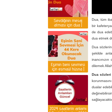
Dua, tüm iba
Sevdiğinin mesaj
atması için dua |
bir kafetery
Yazması için dua
de dua edebi
dua etmek du
Dua sözlerin
şekilde anl
inancınızın
Eşimin beni sevmesi
dilemek Allah
için esmaül hüsna |
Eşin seni sevmesi için
Dua sözleri
dua
korunmasını 
dualar edebil
değinebilir
sağlayacaktır
2024 saatlerin anlamı