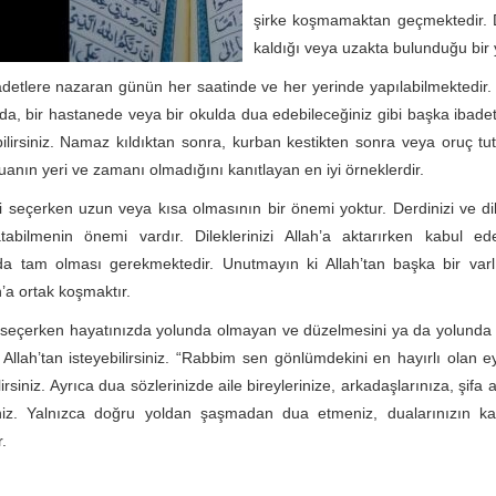
şirke koşmamaktan geçmektedir. 
kaldığı veya uzakta bulunduğu bir 
detlere nazaran günün her saatinde ve her yerinde yapılabilmektedir. 
ada, bir hastanede veya bir okulda dua edebileceğiniz gibi başka ibade
lirsiniz. Namaz kıldıktan sonra, kurban kestikten sonra veya oruç tu
anın yeri ve zamanı olmadığını kanıtlayan en iyi örneklerdir.
i seçerken uzun veya kısa olmasının bir önemi yoktur. Derdinizi ve dile
atabilmenin önemi vardır. Dileklerinizi Allah’a aktarırken kabul ed
 da tam olması gerekmektedir. Unutmayın ki Allah’tan başka bir varl
’a ortak koşmaktır.
seçerken hayatınızda yolunda olmayan ve düzelmesini ya da yolunda o
Allah’tan isteyebilirsiniz. “Rabbim sen gönlümdekini en hayırlı olan ey
irsiniz. Ayrıca dua sözlerinizde aile bireylerinize, arkadaşlarınıza, şifa
siniz. Yalnızca doğru yoldan şaşmadan dua etmeniz, dualarınızın ka
.