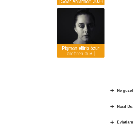
| Saat Anlamları 2024
Yılı Yorumlar
Pişman ettirip özür
dilettiren dua |
Pişmanlık duası var
mı?
Ne guzel
Nasıl Du
Evlatlar