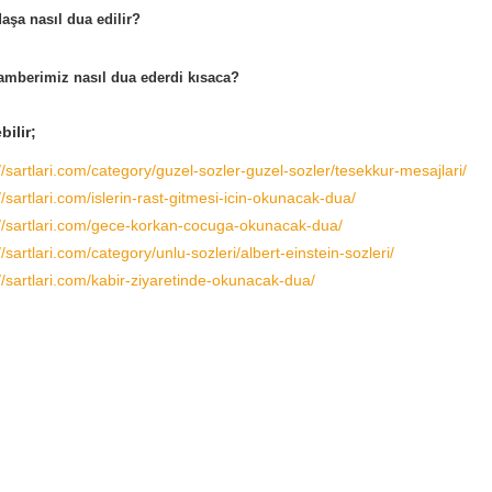
daşa nasıl dua edilir?
mberimiz nasıl dua ederdi kısaca?
bilir;
//sartlari.com/category/guzel-sozler-guzel-sozler/tesekkur-mesajlari/
//sartlari.com/islerin-rast-gitmesi-icin-okunacak-dua/
://sartlari.com/gece-korkan-cocuga-okunacak-dua/
//sartlari.com/category/unlu-sozleri/albert-einstein-sozleri/
//sartlari.com/kabir-ziyaretinde-okunacak-dua/