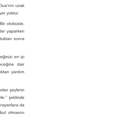
Dua’nın uzak
yer yoktur.
Bir otobüste,
tler yaparken
ttuktan sonra
ğinizi en iyi
eceğine dair
ıktan yardım
lan şeylerin
le.” şeklinde
 arayanlara da
bul olmasını