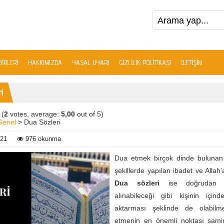
IRLERI
HAKKIMIZDA
YASAL UYARI
GIZLILIK POLITIKASI
İLETIŞIM
i
(
2
votes, average:
5,00
out of 5)
Genel
> Dua Sözleri
021
976 okunma
Dua etmek birçok dinde bulunan 
şekillerde yapılan ibadet ve Allah’
Dua sözleri
ise doğrudan 
alınabileceği gibi kişinin içind
aktarması şeklinde de olabilm
etmenin en önemli noktası sam