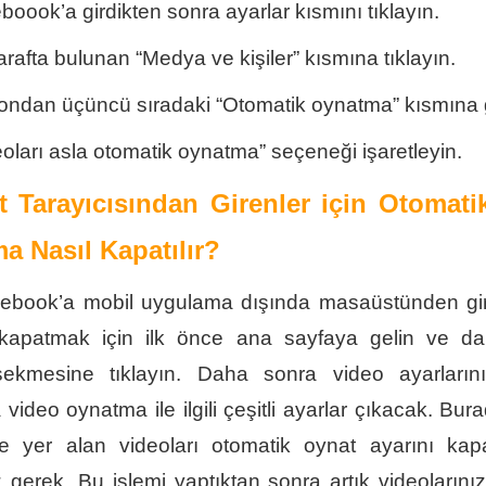
boook’a girdikten sonra ayarlar kısmını tıklayın.
arafta bulunan “Medya ve kişiler” kısmına tıklayın.
ondan üçüncü sıradaki “Otomatik oynatma” kısmına g
eoları asla otomatik oynatma” seçeneği işaretleyin.
et Tarayıcısından Girenler için Otomati
a Nasıl Kapatılır?
ebook’a mobil uygulama dışında masaüstünden gir
kapatmak için ilk önce ana sayfaya gelin ve d
sekmesine tıklayın. Daha sonra video ayarlarını 
 video oynatma ile ilgili çeşitli ayarlar çıkacak. Bura
e yer alan videoları otomatik oynat ayarını kapa
gerek. Bu işlemi yaptıktan sonra artık videolarını