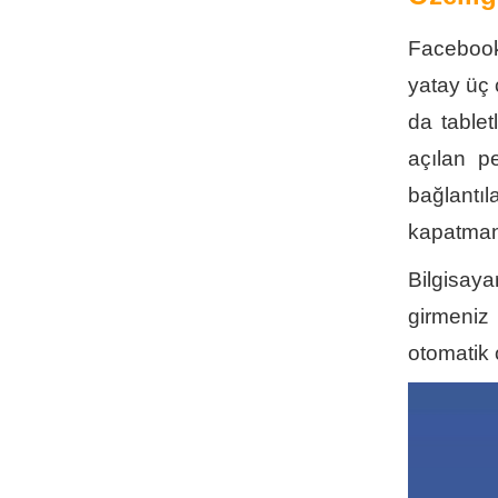
Facebook
yatay üç 
da tablet
açılan p
bağlantı
kapatma
Bilgisaya
girmeniz 
otomatik 