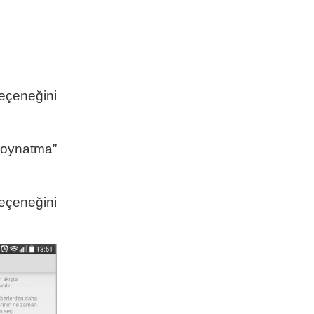
seçeneğini
 oynatma”
seçeneğini