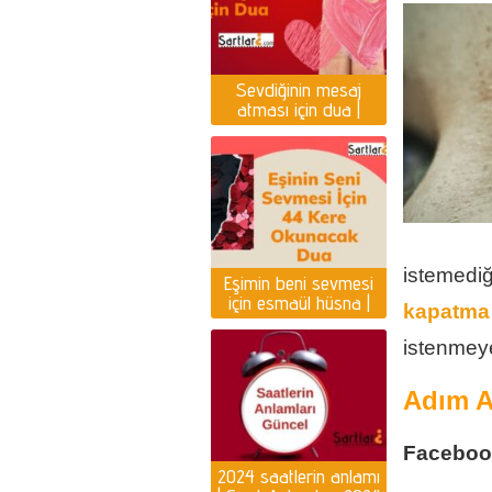
Sevdiğinin mesaj
atması için dua |
Yazması için dua
istemedi
Eşimin beni sevmesi
için esmaül hüsna |
kapatma
Eşin seni sevmesi için
dua
istenmeye
Adım A
Faceboo
2024 saatlerin anlamı