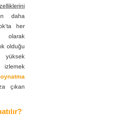
iklerini
an daha
ok’ta her
 olarak
ık olduğu
n yüksek
 izlemek
 oynatma
ıza çıkan
tılır?