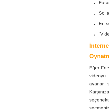
Face
Sol t
En s
“Vid
İntern
Oynatm
Eğer Fac
videoyu 
ayarlar 
Karşınıza
seçenekt
seçmeniz 