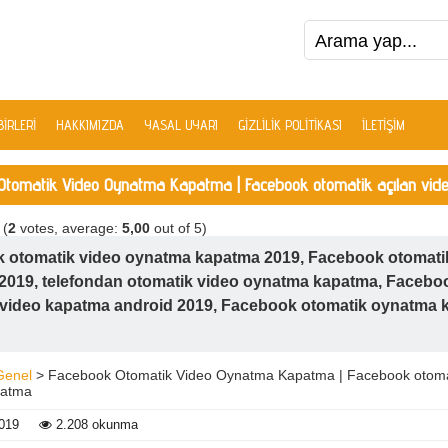
IRLERI
HAKKIMIZDA
YASAL UYARI
GIZLILIK POLITIKASI
İLETIŞIM
Otomatik Video Oynatma Kapatma | Facebook otomatik açılan vide
(
2
votes, average:
5,00
out of 5)
 otomatik video oynatma kapatma 2019, Facebook otomati
2019, telefondan otomatik video oynatma kapatma, Facebo
 video kapatma android 2019, Facebook otomatik oynatma
Genel
> Facebook Otomatik Video Oynatma Kapatma | Facebook otomat
patma
019
2.208 okunma