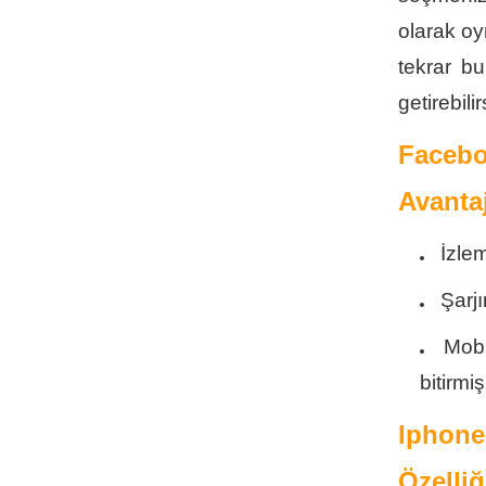
olarak oy
tekrar bu
getirebilir
Faceb
Avantaj
İzle
Şarjı
Mobi
bitirmi
Iphone
Özelliğ