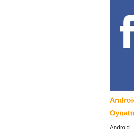
Andro
Oynatma
Android