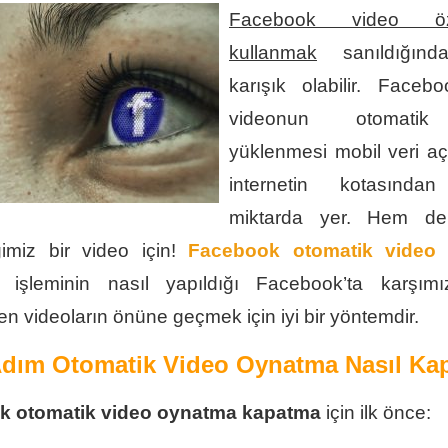
Facebook video özell
kullanmak
sanıldığınd
karışık olabilir. Facebo
videonun otomatik
yüklenmesi mobil veri aç
internetin kotasında
miktarda yer. Hem de
ğimiz bir video için!
Facebook otomatik video
işleminin nasıl yapıldığı Facebook’ta karşım
n videoların önüne geçmek için iyi bir yöntemdir.
dım Otomatik Video Oynatma Nasıl Kapa
k otomatik video oynatma kapatma
için ilk önce: