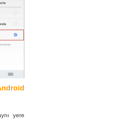
ndroid
aynı yere