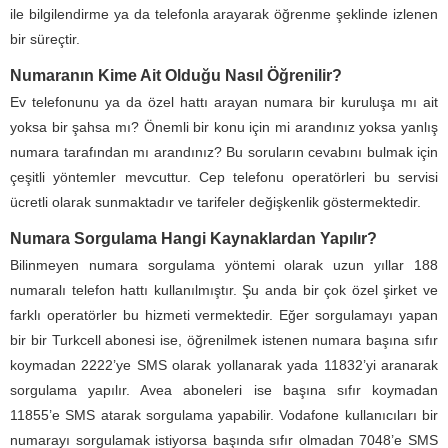
ile bilgilendirme ya da telefonla arayarak öğrenme şeklinde izlenen
bir süreçtir.
Numaranın Kime Ait Olduğu Nasıl Öğrenilir?
Ev telefonunu ya da özel hattı arayan numara bir kuruluşa mı ait
yoksa bir şahsa mı? Önemli bir konu için mi arandınız yoksa yanlış
numara tarafından mı arandınız? Bu soruların cevabını bulmak için
çeşitli yöntemler mevcuttur. Cep telefonu operatörleri bu servisi
ücretli olarak sunmaktadır ve tarifeler değişkenlik göstermektedir.
Numara Sorgulama Hangi Kaynaklardan Yapılır?
Bilinmeyen numara sorgulama yöntemi olarak uzun yıllar 188
numaralı telefon hattı kullanılmıştır. Şu anda bir çok özel şirket ve
farklı operatörler bu hizmeti vermektedir. Eğer sorgulamayı yapan
bir bir Turkcell abonesi ise, öğrenilmek istenen numara başına sıfır
koymadan 2222’ye SMS olarak yollanarak yada 11832’yi aranarak
sorgulama yapılır. Avea aboneleri ise başına sıfır koymadan
11855’e SMS atarak sorgulama yapabilir. Vodafone kullanıcıları bir
numarayı sorgulamak istiyorsa başında sıfır olmadan 7048’e SMS