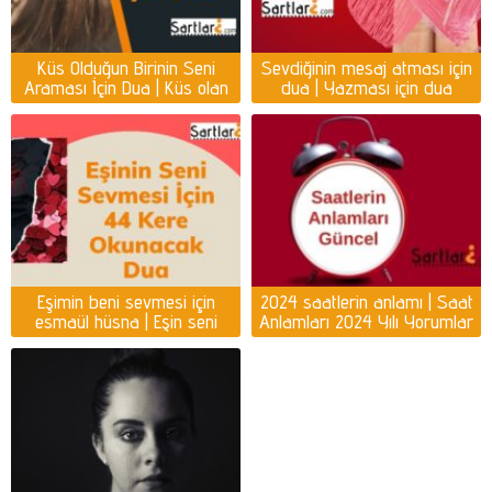
Küs Olduğun Birinin Seni
Sevdiğinin mesaj atması için
Araması İçin Dua | Küs olan
dua | Yazması için dua
kişiyi ayağına getirmek için
dua
Eşimin beni sevmesi için
2024 saatlerin anlamı | Saat
esmaül hüsna | Eşin seni
Anlamları 2024 Yılı Yorumlar
sevmesi için dua