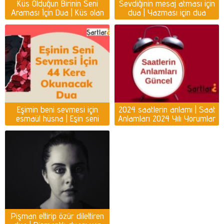
Küs Olduğun Birinin Seni
Sevdiğinin mesaj atması için
Araması İçin Dua | Küs olan
dua | Yazması için dua
kişiyi ayağına getirmek için
dua
Eşimin beni sevmesi için
2024 saatlerin anlamı | Saat
esmaül hüsna | Eşin seni
Anlamları 2024 Yılı Yorumlar
sevmesi için dua
Pişman ettirip özür dilettiren