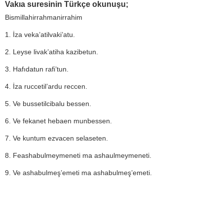
Vakıa suresinin Türkçe okunuşu;
Bismillahirrahmanirrahim
1. İza veka’atilvaki’atu.
2. Leyse livak’atiha kazibetun.
3. Hafıdatun rafi’tun.
4. İza ruccetil’ardu reccen.
5. Ve bussetilcibalu bessen.
6. Ve fekanet hebaen munbessen.
7. Ve kuntum ezvacen selaseten.
8. Feashabulmeymeneti ma ashaulmeymeneti.
9. Ve ashabulmeş’emeti ma ashabulmeş’emeti.