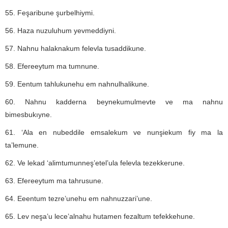
55. Feşaribune şurbelhiymi.
56. Haza nuzuluhum yevmeddiyni.
57. Nahnu halaknakum felevla tusaddikune.
58. Efereeytum ma tumnune.
59. Eentum tahlukunehu em nahnulhalikune.
60. Nahnu kadderna beynekumulmevte ve ma nahnu
bimesbukıyne.
61. ‘Ala en nubeddile emsalekum ve nunşiekum fiy ma la
ta’lemune.
62. Ve lekad ‘alimtumunneş’etel’ula felevla tezekkerune.
63. Efereeytum ma tahrusune.
64. Eeentum tezre’unehu em nahnuzzari’une.
65. Lev neşa’u lece’alnahu hutamen fezaltum tefekkehune.