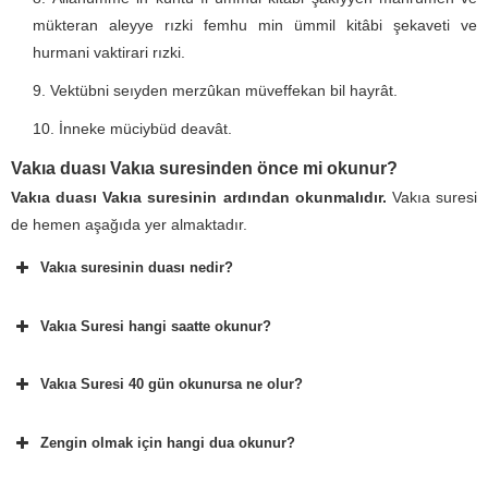
mükteran aleyye rızki femhu min ümmil kitâbi şekaveti ve
hurmani vaktirari rızki.
Vektübni seıyden merzûkan müveffekan bil hayrât.
İnneke müciybüd deavât.
Vakıa duası Vakıa suresinden önce mi okunur?
Vakıa duası Vakıa suresinin ardından okunmalıdır.
Vakıa suresi
de hemen aşağıda yer almaktadır.
Vakıa suresinin duası nedir?
Vakıa Suresi hangi saatte okunur?
Vakıa Suresi 40 gün okunursa ne olur?
Zengin olmak için hangi dua okunur?