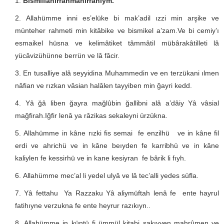
Bismillahirrahmanirrahıym.
Allahümme inni es’elüke bi mak’adil ızzi min arşike ve
münteher rahmeti min kitâbike ve bismikel a’zam.Ve bi cemiy’ı
esmaikel hüsna ve kelimâtiket tâmmâtil mübârakâtilleti lâ
yücâvizühünne berrün ve lâ fâcir.
En tusalliye alâ seyyidina Muhammedin ve en terzükani ılmen
nâfian ve rızkan vâsian halâlen tayyiben min ğayri kedd.
Yâ ğâ liben ğayra mağlûbin ğallibni alâ a’dâiy Yâ vâsial
mağfirah.Iğfir lenâ ya râzikas sekaleyni ürzükna.
Allahümme in kâne rızki fis semai fe enzilhü ve in kâne fil
erdi ve ahrichü ve in kâne beıyden fe karribhü ve in kâne
kaliylen fe kessirhü ve in kane kesiyran fe bârik li fıyh.
Allahümme mec’al li yedel ulyâ ve lâ tec’alli yedes süfla.
Yâ fettahu Ya Razzaku Yâ aliymüftah lenâ fe ente hayrul
fatihıyne verzukna fe ente heyrur razıkıyn..
Allahümme in küntü fi ümmül kitabi şakıyyen mahrûmen ve