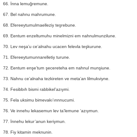
66. İnna lemuğremune.
67. Bel nahnu mahrumune.
68. Efereeytumulmaelleziy teşrebune.
69. Eentum enzeltumuhu minelmizni em nahnulmunzilune.
70. Lev neşa’u ce’alnahu ucacen felevla teşkurune.
71. Efereeytumunnarelletiy turune.
72. Eentum enşe’tum şecereteha em nahnul munşiune.
73. Nahnu ce’alnaha tezkireten ve meta’an lilmukviyne.
74. Fesibbıh bismi rabbikel’azıymi.
75. Fela uksimu bimevakı’ınnnucumi.
76. Ve innehu lekasemun lev ta’lemune ‘azıymun.
77. İnnehu lekur’anun keriymun.
78. Fiy kitamin meknunin.