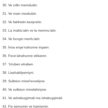
30. Ve zıllin memdudin.
31. Ve main meskubin.
32. Ve fakihetin kesiyretin.
33. La maktu’atin ve la memnu’atin.
34. Ve furuşin merfu’atin.
35. İnna enşe’nahunne inşaen.
36. Fece’alnahunne ebkaren.
37. ‘Uruben etraben.
38. Liashabilyemiyni.
39. Sulletun minel’evveliyne.
40. Ve sulletun minelahiriyne.
41. Ve ashabuşşimali ma ishabuşşimali.
42. Fiy semumin ve hamiymin.