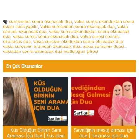
suresinden sonra okunacak dua
,
vakia suresi okunduktan sonra
duası nasıl yapılır
,
vakia suresinden sonra okunacak dua
,
vakıa
sonrası okunacak dua
,
vakıa suresi okunduktan sonra okunacak
dua
,
vakıa suresi sonra okunacak dua
,
vakıa suresi sonrası
okunacak dua
,
vakıa suresini okuduktan sonra okunacak dua
,
vakıa suresinin ardından okunacak dua
,
vakıa suresinin duası
,
vakıadan sonra okunacak dua mutluluğun şifresi
En Çok Okunanlar
Küs Olduğun Birinin Seni
Sevdiğinin mesaj atması için
Araması İçin Dua | Küs olan
dua | Yazması için dua