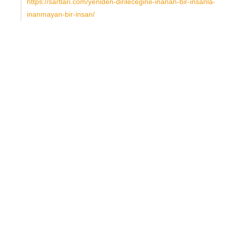
https://sartlari.com/yeniden-dirilecegine-inanan-bir-insanla-
inanmayan-bir-insan/