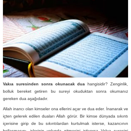
Vakıa suresinden sonra okunacak dua
hangisidir? Zenginlik,
bolluk bereket getiren bu sureyi okuduktan sonra okumanız
gereken dua aşağıdadır.
Allah inancı olan kimseler ona ellerini açar ve dua eder. İnanarak ve
içten gelerek edilen duaları Allah görür. Bir kimse dünyada sıkıntı
içerisine girip de bu sıkıntılardan kurtulmak isterse, kazancının
bollaşmasını, işlerinin yolunda gitmesini istiyorsa Vakıa suresini