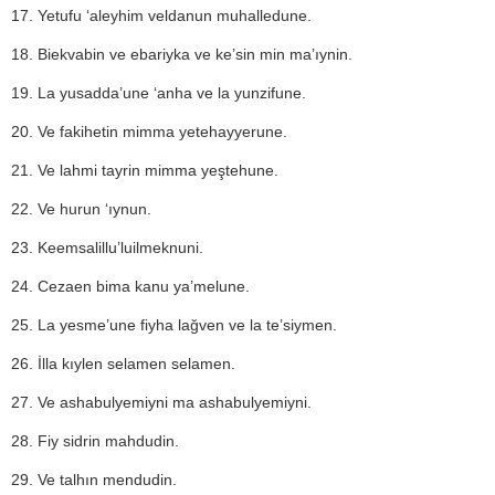
17. Yetufu ‘aleyhim veldanun muhalledune.
18. Biekvabin ve ebariyka ve ke’sin min ma’ıynin.
19. La yusadda’une ‘anha ve la yunzifune.
20. Ve fakihetin mimma yetehayyerune.
21. Ve lahmi tayrin mimma yeştehune.
22. Ve hurun ‘ıynun.
23. Keemsalillu’luilmeknuni.
24. Cezaen bima kanu ya’melune.
25. La yesme’une fiyha lağven ve la te’siymen.
26. İlla kıylen selamen selamen.
27. Ve ashabulyemiyni ma ashabulyemiyni.
28. Fiy sidrin mahdudin.
29. Ve talhın mendudin.