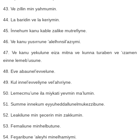
43. Ve zıllin min yahmumin.
44. La baridin ve la keriymin.
45. İnnehum kanu kable zalike mutrefiyne.
46. Ve kanu yusırrune ‘alelhınsil’azıymi.
47. Ve kanu yekulune eiza mitna ve kunna turaben ve ‘ızamen
einne lemeb’usune.
48. Eve abaunel’evvelune.
49. Kul innel’evveliyne vel’ahıriyne.
50. Lemecmu’une ila miykati yevmin ma’lumin.
51. Summe innekum eyyuheddallunelmukezzibune.
52. Leakilune min şecerin min zakkumin.
53. Femaliune minhelbutune.
54. Feşaribune ‘aleyhi minelhamiymi.