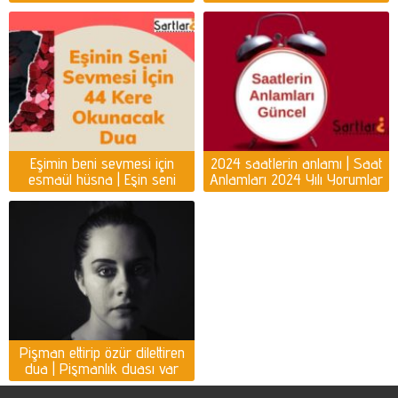
kişiyi ayağına getirmek için
dua
Eşimin beni sevmesi için
2024 saatlerin anlamı | Saat
esmaül hüsna | Eşin seni
Anlamları 2024 Yılı Yorumlar
sevmesi için dua
Pişman ettirip özür dilettiren
dua | Pişmanlık duası var
mı?