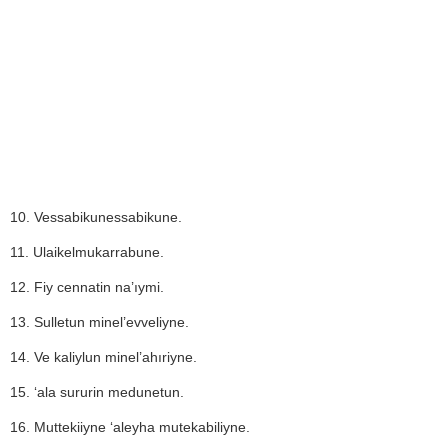
10. Vessabikunessabikune.
11. Ulaikelmukarrabune.
12. Fiy cennatin na’ıymi.
13. Sulletun minel’evveliyne.
14. Ve kaliylun minel’ahıriyne.
15. ‘ala sururin medunetun.
16. Muttekiiyne ‘aleyha mutekabiliyne.