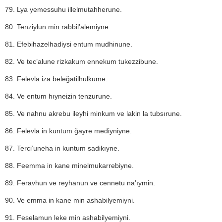
79. Lya yemessuhu illelmutahherune.
80. Tenziylun min rabbil’alemiyne.
81. Efebihazelhadiysi entum mudhinune.
82. Ve tec’alune rizkakum ennekum tukezzibune.
83. Felevla iza beleğatilhulkume.
84. Ve entum hıyneizin tenzurune.
85. Ve nahnu akrebu ileyhi minkum ve lakin la tubsırune.
86. Felevla in kuntum ğayre mediyniyne.
87. Terci’uneha in kuntum sadikıyne.
88. Feemma in kane minelmukarrebiyne.
89. Feravhun ve reyhanun ve cennetu na’ıymin.
90. Ve emma in kane min ashabilyemiyni.
91. Feselamun leke min ashabilyemiyni.