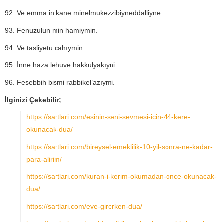
92. Ve emma in kane minelmukezzibiyneddalliyne.
93. Fenuzulun min hamiymin.
94. Ve tasliyetu cahıymin.
95. İnne haza lehuve hakkulyakıyni.
96. Fesebbih bismi rabbikel’azıymi.
İlginizi Çekebilir;
https://sartlari.com/esinin-seni-sevmesi-icin-44-kere-
okunacak-dua/
https://sartlari.com/bireysel-emeklilik-10-yil-sonra-ne-kadar-
para-alirim/
https://sartlari.com/kuran-i-kerim-okumadan-once-okunacak-
dua/
https://sartlari.com/eve-girerken-dua/