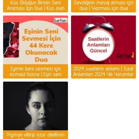
Küs Olduğun Birinin Seni
Sevdiğinin mesaj atması için
Araması İçin Dua | Küs olan
dua | Yazması için dua
kişiyi ayağına getirmek için
dua
Eşimin beni sevmesi için
2024 saatlerin anlamı | Saat
esmaül hüsna | Eşin seni
Anlamları 2024 Yılı Yorumlar
sevmesi için dua
Pişman ettirip özür dilettiren