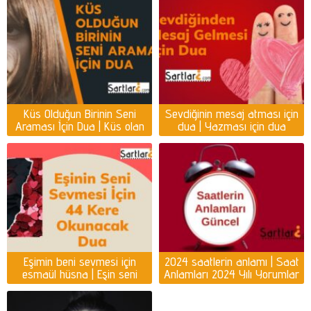
Küs Olduğun Birinin Seni
Sevdiğinin mesaj atması için
Araması İçin Dua | Küs olan
dua | Yazması için dua
kişiyi ayağına getirmek için
dua
Eşimin beni sevmesi için
2024 saatlerin anlamı | Saat
esmaül hüsna | Eşin seni
Anlamları 2024 Yılı Yorumlar
sevmesi için dua