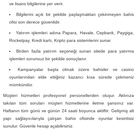
ve lisans bilgilerine yer verir.
Bilgilerini açık bir şekilde paylaşmaktan çekinmeyen bahis
ofisi son derece güvenlidir.
Yatırım işlemleri adına Papara, Havale, Cepbank, Paygiga,
Rocketpay, Kredi kartı, Kripto para sistemlerini sunar.
Birden fazla yatırım seçeneği sunan sitede para yatırma
işlemleri sorunsuz bir şekilde sonuçlanır.
Kampanyalar başta olmak üzere bahisler ve casino
oyunlarından elde ettiğiniz kazancı kısa sürede çekmeniz
mümkündür.
Müşteri hizmetleri profesyonel personellerden oluşur. Aklınıza
takılan tüm soruları müşteri hizmetlerine iletme şansınız var.
Haftanın tüm günü ve günün 24 saati boyunca aktiftir. Gelişmiş alt
yapı sağlayıcılarıyla çalışan bahis ofisinde oyunlar kesintisiz
sunulur. Güvenle hesap açabilirsiniz.