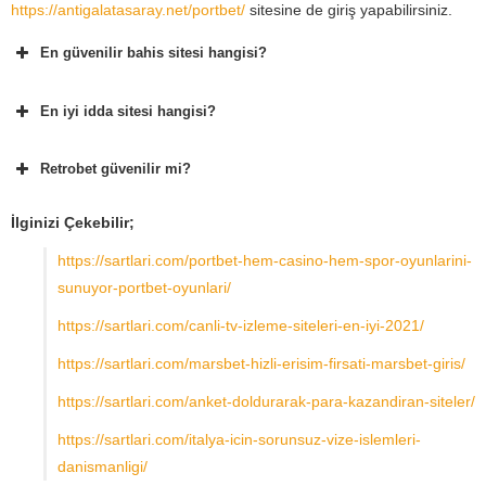
https://antigalatasaray.net/portbet/
sitesine de giriş yapabilirsiniz.
En güvenilir bahis sitesi hangisi?
En iyi idda sitesi hangisi?
Retrobet güvenilir mi?
İlginizi Çekebilir;
https://sartlari.com/portbet-hem-casino-hem-spor-oyunlarini-
sunuyor-portbet-oyunlari/
https://sartlari.com/canli-tv-izleme-siteleri-en-iyi-2021/
https://sartlari.com/marsbet-hizli-erisim-firsati-marsbet-giris/
https://sartlari.com/anket-doldurarak-para-kazandiran-siteler/
https://sartlari.com/italya-icin-sorunsuz-vize-islemleri-
danismanligi/