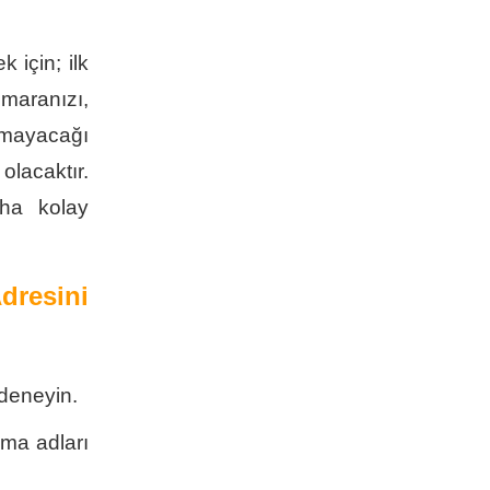
için; ilk
maranızı,
olmayacağı
lacaktır.
aha kolay
resini
 deneyin.
kma adları