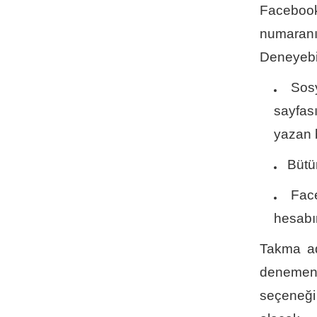
Facebook 
numaranı
Deneyebil
Sos
sayfas
yazan b
Bütü
Fac
hesabı
Takma ad 
denemen
seçeneği