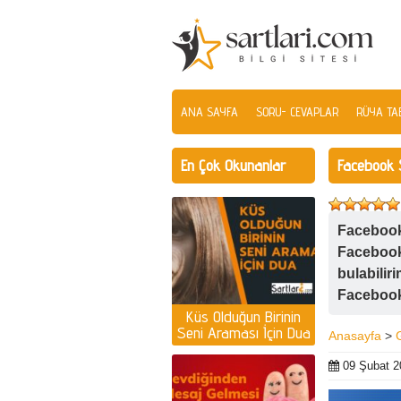
ANA SAYFA
SORU- CEVAPLAR
RÜYA TAB
En Çok Okunanlar
Facebook 
Facebook 
Facebook
bulabilir
Facebook 
Küs Olduğun Birinin
Seni Araması İçin Dua
Anasayfa
>
| Küs olan kişiyi
ayağına getirmek için
09 Şubat 2
dua