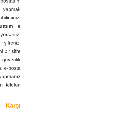
postasını
 yapmak
lirsiniz.
nuttum e
yorsanız,
frenizi
 bir şifre
 güvenlik
ız e-posta
ş yapmanız
n telefon
 Karşı