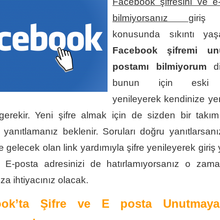
Facebook şifresini ve e-
bilmiyorsanız
giriş
konusunda sıkıntı yaşabi
Facebook şifremi u
postamı bilmiyorum
di
bunun için eski şi
yenileyerek kendinize yeni
gerekir. Yeni şifre almak için de sizden bir takım
ı yanıtlamanız beklenir. Soruları doğru yanıtlarsan
e gelecek olan link yardımıyla şifre yenileyerek giri
E-posta adresinizi de hatırlamıyorsanız o zama
a ihtiyacınız olacak.
ook’ta Şifre ve E posta Unutmaya