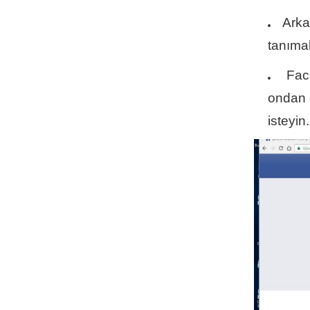
Arka
tanımak
Fac
ondan 
isteyin.