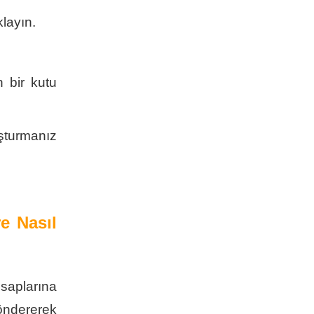
klayın.
 bir kutu
turmanız
e Nasıl
saplarına
öndererek