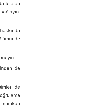
da telefon
sağlayın.
 hakkında
bölümünde
eneyin.
rinden de
simleri de
oğrulama
ız mümkün