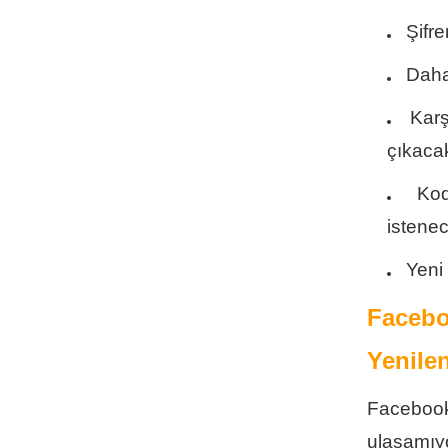
Şifr
Daha
Karş
çıkaca
Kod
istene
Yeni 
Facebo
Yenile
Facebook
ulaşamıy