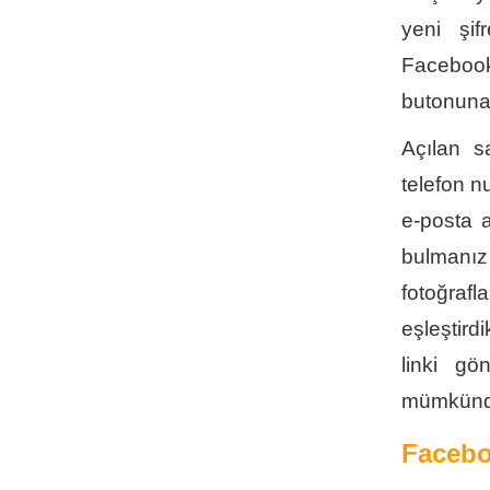
yeni şif
Facebook
butonuna 
Açılan s
telefon n
e-posta a
bulmanız
fotoğrafl
eşleştird
linki gö
mümkünd
Facebo