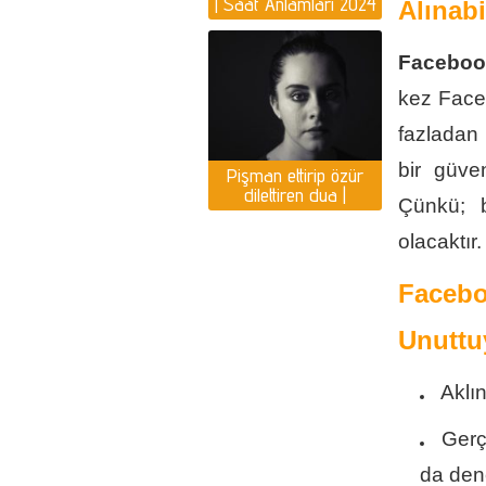
| Saat Anlamları 2024
Alınabi
Yılı Yorumlar
Facebook
kez Face
fazladan 
bir güve
Pişman ettirip özür
dilettiren dua |
Çünkü; b
Pişmanlık duası var
mı?
olacaktır.
Faceb
Unuttu
Aklın
Gerç
da den