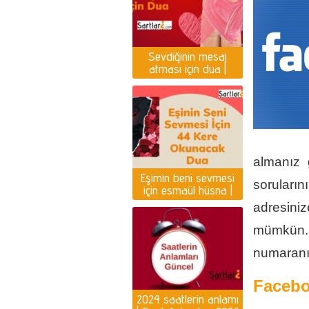
Sevdiğinin mesaj
atması için dua |
Yazması için dua
almanız 
Eşimin beni sevmesi
soruların
için esmaül hüsna |
Eşin seni sevmesi için
adresiniz
dua
mümkün. 
numaranız
Faceb
2024 saatlerin anlamı