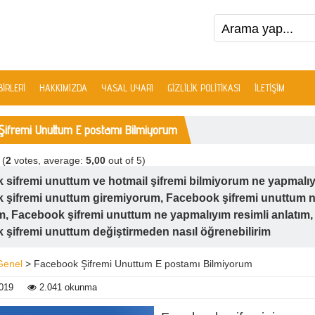
IRLERI
HAKKIMIZDA
YASAL UYARI
GIZLILIK POLITIKASI
İLETIŞIM
Şifremi Unuttum E postamı Bilmiyorum
(
2
votes, average:
5,00
out of 5)
sifremi unuttum ve hotmail şifremi bilmiyorum ne yapmalıy
 şifremi unuttum giremiyorum, Facebook şifremi unuttum n
im, Facebook şifremi unuttum ne yapmalıyım resimli anlatım,
şifremi unuttum değiştirmeden nasıl öğrenebilirim
Genel
> Facebook Şifremi Unuttum E postamı Bilmiyorum
019
2.041 okunma