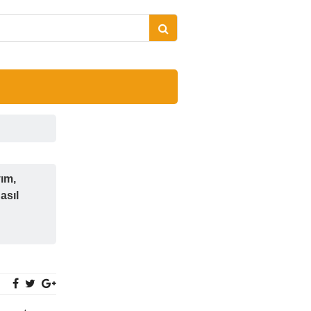
ım,
asıl