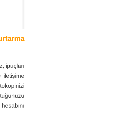
urtarma
, ipuçları
iletişime
okopinizi
uttuğunuzu
a hesabını