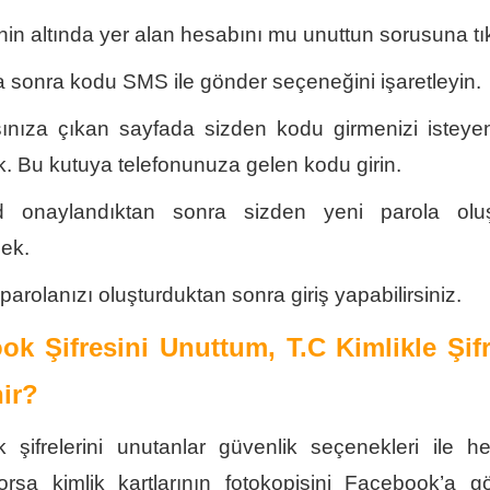
enin altında yer alan hesabını mu unuttun sorusuna tı
 sonra kodu SMS ile gönder seçeneğini işaretleyin.
ınıza çıkan sayfada sizden kodu girmenizi isteyen
k. Bu kutuya telefonunuza gelen kodu girin.
 onaylandıktan sonra sizden yeni parola oluş
cek.
parolanızı oluşturduktan sonra giriş yapabilirsiniz.
ok Şifresini Unuttum, T.C Kimlikle Şifr
nir?
 şifrelerini unutanlar güvenlik seçenekleri ile he
orsa kimlik kartlarının fotokopisini Facebook’a g