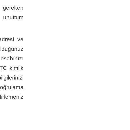
z gereken
ı unuttum
adresi ve
 olduğunuz
hesabınızı
TC kimlik
gilerinizi
 doğrulama
irlemeniz