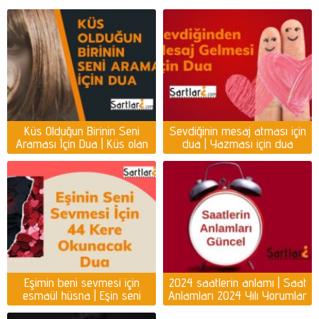
Küs Olduğun Birinin Seni
Sevdiğinin mesaj atması için
Araması İçin Dua | Küs olan
dua | Yazması için dua
kişiyi ayağına getirmek için
dua
Eşimin beni sevmesi için
2024 saatlerin anlamı | Saat
esmaül hüsna | Eşin seni
Anlamları 2024 Yılı Yorumlar
sevmesi için dua