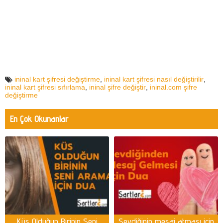
ininal kart şifresi değiştirme
,
ininal kart şifresi nasıl değiştirilir
,
ininal kart şifresi sıfırlama
,
ininal şifre değiştir
,
ininal.com şifre
değiştirme
En Çok Okunanlar
Küs Olduğun Birinin Seni
Sevdiğinin mesaj atması için