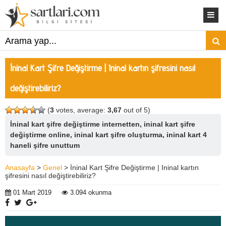
İninal Kart Şifre Değiştirme | Ininal kartın şifresini nasıl
değiştirebiliriz?
(
3
votes, average:
3,67
out of 5)
İninal kart şifre değiştirme internetten, ininal kart şifre
değiştirme online, ininal kart şifre oluşturma, ininal kart 4
haneli şifre unuttum
Anasayfa
>
Genel
> İninal Kart Şifre Değiştirme | Ininal kartın
şifresini nasıl değiştirebiliriz?
01 Mart 2019
3.094 okunma