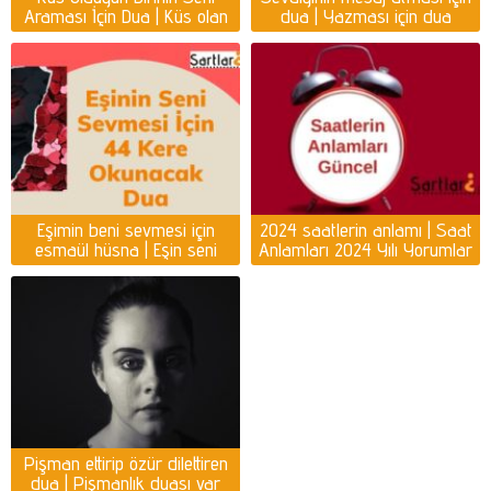
Araması İçin Dua | Küs olan
dua | Yazması için dua
kişiyi ayağına getirmek için
dua
Eşimin beni sevmesi için
2024 saatlerin anlamı | Saat
esmaül hüsna | Eşin seni
Anlamları 2024 Yılı Yorumlar
sevmesi için dua
Pişman ettirip özür dilettiren
dua | Pişmanlık duası var