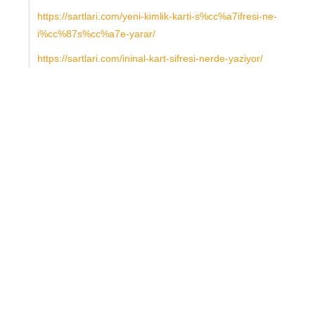
https://sartlari.com/yeni-kimlik-karti-s%cc%a7ifresi-ne-
i%cc%87s%cc%a7e-yarar/
https://sartlari.com/ininal-kart-sifresi-nerde-yaziyor/