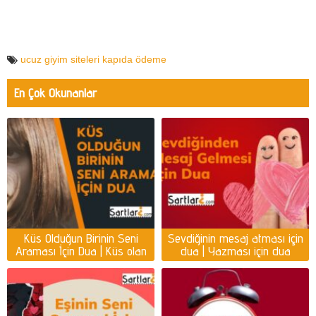
ucuz giyim siteleri kapıda ödeme
En Çok Okunanlar
Küs Olduğun Birinin Seni
Sevdiğinin mesaj atması için
Araması İçin Dua | Küs olan
dua | Yazması için dua
kişiyi ayağına getirmek için
dua