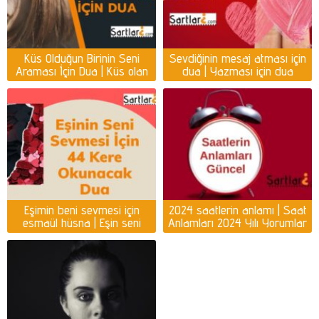
Küs Olduğun Birinin Seni
Sevdiğinin mesaj atması için
Araması İçin Dua | Küs olan
dua | Yazması için dua
kişiyi ayağına getirmek için
dua
Eşimin beni sevmesi için
2024 saatlerin anlamı | Saat
esmaül hüsna | Eşin seni
Anlamları 2024 Yılı Yorumlar
sevmesi için dua