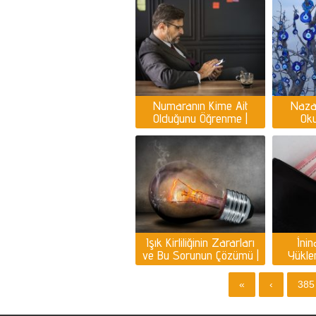
girmek için dua
seçm
Numaranın Kime Ait
Naza
Olduğunu Öğrenme |
Oku
Telefon numarası kime
Peyga
ait ücretsiz?
nazara 
Işık Kirliliğinin Zararları
İnin
ve Bu Sorunun Çözümü |
Yüklem
Işık kirliliğinin olumsuz
para
etkileri
«
‹
385