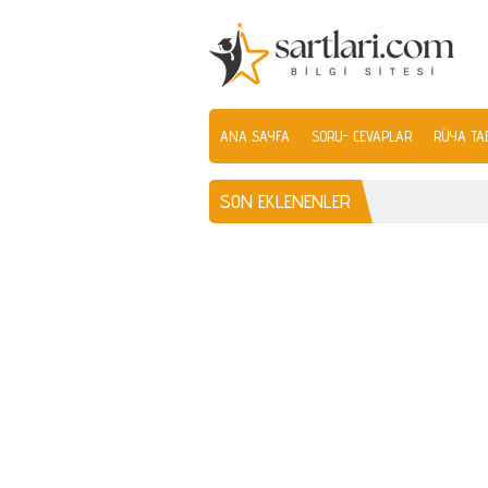
ANA SAYFA
SORU- CEVAPLAR
RÜYA TAB
SON EKLENENLER