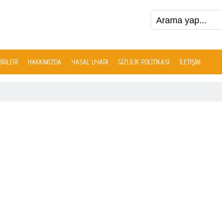
IRLERI
HAKKIMIZDA
YASAL UYARI
GIZLILIK POLITIKASI
İLETIŞIM