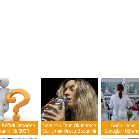
 Kâğıdı Olmadan
Sahurda Ezan Okunurken
Sağlık Ocağı T
lanılır Mı 2024-
Su İçmek Orucu Bozar Mı
Sonuçları Öğrenm
eçmen kağıtlarını
Diyanet
hekimliği tahlil 