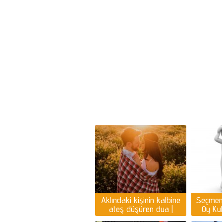
Aklındaki kişinin kalbine
Seçmen
ateş düşüren dua |
Oy Kul
Sevdiğinin rüyasına
2025 | S