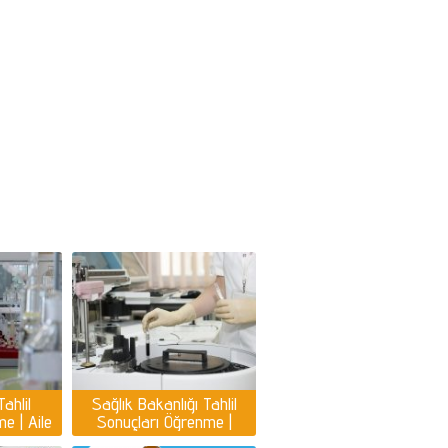
ahlil
Sağlık Bakanlığı Tahlil
e | Aile
Sonuçları Öğrenme |
sonuçları
Sağlık ocağı tahlil